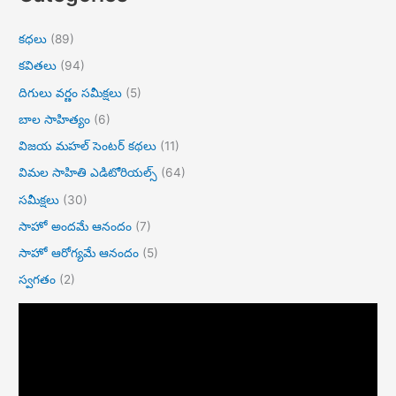
కధలు
(89)
కవితలు
(94)
దిగులు వర్ణం సమీక్షలు
(5)
బాల సాహిత్యం
(6)
విజయ మహల్ సెంటర్ కథలు
(11)
విమల సాహితి ఎడిటోరియల్స్
(64)
సమీక్షలు
(30)
సాహో అందమే ఆనందం
(7)
సాహో ఆరోగ్యమే ఆనందం
(5)
స్వగతం
(2)