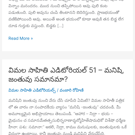
విన్నాం మనందరం. మంద నుంచి తప్పిపోయిన ఆవు పులి కంట
పడుతుంది. పులి అవును చంపి తింటానని బెదిరిస్తుంది. ప్రాణభయంతో
వణికిపోయింది ఆవు. అయితే అంత భయంలో కూడా ఆవుకి తన బిడ్డ లేగ
దూడ గుర్తుకు వస్తుంది. బిడ్డకు […]
విమల
Read More »
సాహితి
ఎడిటోరియల్
52
–
విమల సాహితి ఎడిటోరియల్ 51 – మనిషి,
బొడ్డు
జంతువు సమానమా?
తాడు
విమల సాహితి ఎడిటోరియల్స్
/
వంజారి రోహిణి
మనిషిని జంతువు నుంచి వేరు చేసి చూపేది ఏమిటి? విమల సాహితీ పత్రిక
లో ఈ వారం నా సంపాదకీయ వ్యాసం “మనిషి -జంతువు” చదవండి. మీ
అమూల్యమైన అభిప్రాయాలు తెలుపండి. “ఆహార – నిద్రా – భయ –
మైథునం చ సమానమేతత్పసుభిర్నరాణామ్ధర్మోహితేషామధికో విశేషో ధర్మేణ
హీనా: పశు: సమానా:” ఆకలి, నిద్రా, కామం మనుషులకు, జంతువులకు ఒకే
విధంగా ఉంటాయి. కానీ జంతువు నుండి మనిషిని వేరుచేసేది,