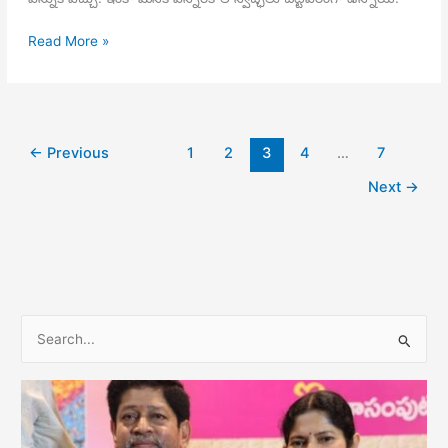
విమల
Read More »
సాహితి
ఎడిటోరియల్
38
–
స్వేచ్ఛ
←
Previous
1
2
3
4
…
7
–
Next
→
ట్రోలింగ్
–
కిల్లింగ్
S
e
a
r
c