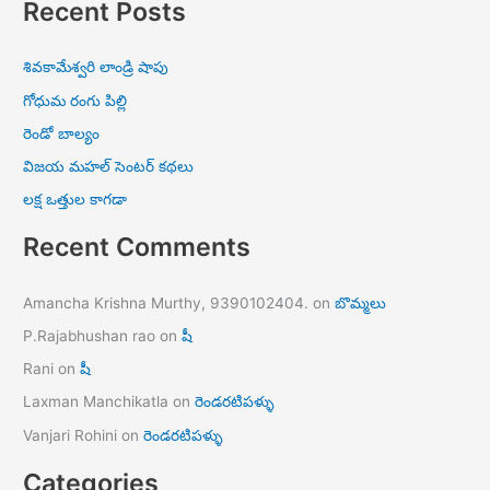
Recent Posts
శివకామేశ్వరి లాండ్రి షాపు
గోధుమ రంగు పిల్లి
రెండో బాల్యం
విజయ మహల్ సెంటర్ కథలు
లక్ష ఒత్తుల కాగడా
Recent Comments
Amancha Krishna Murthy, 9390102404.
on
బొమ్మలు
P.Rajabhushan rao
on
షీ
Rani
on
షీ
Laxman Manchikatla
on
రెండరటిపళ్ళు
Vanjari Rohini
on
రెండరటిపళ్ళు
Categories