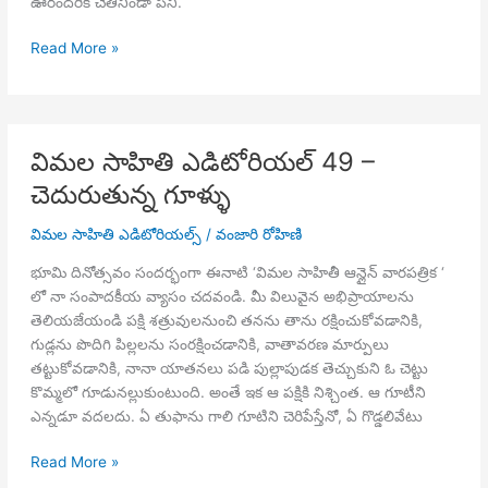
ఊరందరికీ చేతినిండా పని.
విమల
Read More »
సాహితి
ఎడిటోరియల్
50
–
విమల సాహితి ఎడిటోరియల్ 49 –
రాముడినైనా,
చెదురుతున్న గూళ్ళు
అల్లానైనా
కీర్తిస్తూ
విమల సాహితి ఎడిటోరియల్స్
/
వంజారి రోహిణి
కూర్చుంటామా?
భూమి దినోత్సవం సందర్భంగా ఈనాటి ‘విమల సాహితీ ఆన్లైన్ వారపత్రిక ‘
లో నా సంపాదకీయ వ్యాసం చదవండి. మీ విలువైన అభిప్రాయాలను
తెలియజేయండి పక్షి శత్రువులనుంచి తనను తాను రక్షించుకోవడానికి,
గుడ్లను పొదిగి పిల్లలను సంరక్షించడానికి, వాతావరణ మార్పులు
తట్టుకోవడానికి, నానా యాతనలు పడి పుల్లాపుడక తెచ్చుకుని ఓ చెట్టు
కొమ్మలో గూడునల్లుకుంటుంది. అంతే ఇక ఆ పక్షికి నిశ్చింత. ఆ గూటీని
ఎన్నడూ వదలదు. ఏ తుఫాను గాలి గూటిని చెరిపేస్తేనో, ఏ గొడ్డలివేటు
విమల
Read More »
సాహితి