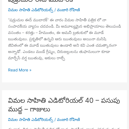
కనుక
విమల సాహితి ఎడిటోరియల్స్
/
వంజారి రోహిణి
నీళ్ళు
లేవు
“షడ్రుచుల ఈద్ ముబారక్” ఈ వారం విమల సాహితీ పత్రిక లో నా
సంపాదకీయ వ్యాసం చదవండి. మీ అమూల్యమైన అభిప్రాయాలు తెలుపండి
వసంతం – శరత్తు – హేమంతం, ఈ ఆమనీ బ్రతుకులో ఈ మూడే
ఋతువులు. ప్రకృతిలో ఉన్నవి ఆరు ఋతువులు అయినా మనిషి
జీవితంలో ఈ మూడే ఋతువులు ఉండాలి అని కవి ఎంత చమత్కారంగా
అన్నాడో. ఎండలు మండే గ్రీష్మం, చిరుజల్లులను తుఫానులుగా కూడా
మార్చేసే వర్ష ఋతువు, ఆకులు రాల్చే
విమల
Read More »
సాహితి
ఎడిటోరియల్
41
–
విమల సాహితి ఎడిటోరియల్ 40 – పసుపు
షడ్రుచుల
ముద్ద – గాజులు
ఈద్
ముబారక్
విమల సాహితి ఎడిటోరియల్స్
/
వంజారి రోహిణి