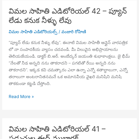
–
విమల సాహితి ఎడిటోరియల్ 42 – ప్యూన్
కరిగే
లేడు కనుక నీళ్ళు లేవు
మంచు
కొండ
విమల సాహితి ఎడిటోరియల్స్
/
వంజారి రోహిణి
“ప్యూన్ లేడు కనుక నీళ్ళు లేవు”. ఈనాటి విమల సాహితీ ఆన్లైన్ వారపత్రిక
లో నా సంపాదకీయ వ్యాసం చదవండి. మీ విలువైన అభిప్రాయాలను
తెలియజేయండి. డాక్టర్ బి.అర్. అంబేద్కర్ జయంతి శుభాకాంక్షలు. జై భీమ్
“నేలతో నీడ అన్నది నను తాకరాదని – పగటితో రేయి అన్నది నను
తాకరాదని”. ఇక్కడ కవి చమత్కారం ఎలా ఉన్నా ఎన్నో శతాబ్దాలుగా, ఎన్నో
తరాలుగా అంటరానితనమనే ఒక అమానవీయ వైఖరి మనిషిని మనిషి
తాకకుండా కట్టడి చేస్తోంది.
విమల
Read More »
సాహితి
ఎడిటోరియల్
42
–
విమల సాహితి ఎడిటోరియల్ 41 –
ప్యూన్
షడ్రుచుల ఈద్ ముబారక్
లేడు