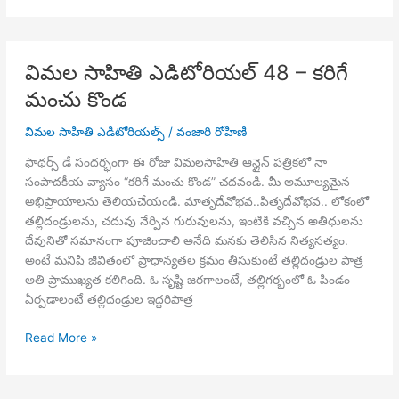
ఎడిటోరియల్
49
–
విమల సాహితి ఎడిటోరియల్ 48 – కరిగే
చెదురుతున్న
మంచు కొండ
గూళ్ళు
విమల సాహితి ఎడిటోరియల్స్
/
వంజారి రోహిణి
ఫాథర్స్ డే సందర్భంగా ఈ రోజు విమలసాహితి ఆన్లైన్ పత్రికలో నా
సంపాదకీయ వ్యాసం “కరిగే మంచు కొండ” చదవండి. మీ అమూల్యమైన
అభిప్రాయాలను తెలియచేయండి. మాతృదేవోభవ..పితృదేవోభవ.. లోకంలో
తల్లిదండ్రులను, చదువు నేర్పిన గురువులను, ఇంటికి వచ్చిన అతిధులను
దేవునితో సమానంగా పూజించాలి అనేది మనకు తెలిసిన నిత్యసత్యం.
అంటే మనిషి జీవితంలో ప్రాధాన్యతల క్రమం తీసుకుంటే తల్లిదండ్రుల పాత్ర
అతి ప్రాముఖ్యత కలిగింది. ఓ సృష్టి జరగాలంటే, తల్లిగర్భంలో ఓ పిండం
ఏర్పడాలంటే తల్లిదండ్రుల ఇద్దరిపాత్ర
విమల
Read More »
సాహితి
ఎడిటోరియల్
48