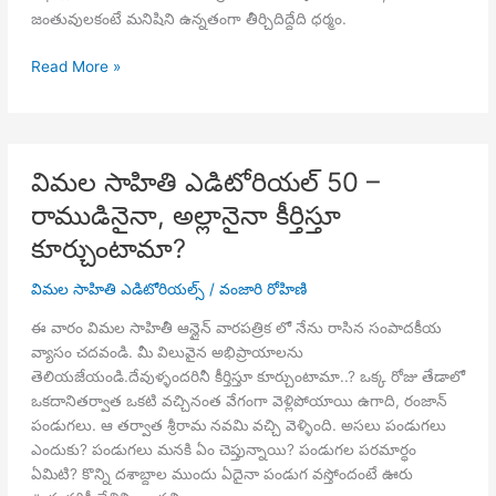
జంతువులకంటే మనిషిని ఉన్నతంగా తీర్చిదిద్దేది ధర్మం.
విమల
Read More »
సాహితి
ఎడిటోరియల్
51
–
విమల సాహితి ఎడిటోరియల్ 50 –
మనిషి,
రాముడినైనా, అల్లానైనా కీర్తిస్తూ
జంతువు
సమానమా?
కూర్చుంటామా?
విమల సాహితి ఎడిటోరియల్స్
/
వంజారి రోహిణి
ఈ వారం విమల సాహితీ ఆన్లైన్ వారపత్రిక లో నేను రాసిన సంపాదకీయ
వ్యాసం చదవండి. మీ విలువైన అభిప్రాయాలను
తెలియజేయండి.దేవుళ్ళందరినీ కీర్తిస్తూ కూర్చుంటామా..? ఒక్క రోజు తేడాలో
ఒకదానితర్వాత ఒకటి వచ్చినంత వేగంగా వెళ్లిపోయాయి ఉగాది, రంజాన్
పండుగలు. ఆ తర్వాత శ్రీరామ నవమి వచ్చి వెళ్ళింది. అసలు పండుగలు
ఎందుకు? పండుగలు మనకి ఏం చెప్తున్నాయి? పండుగల పరమార్ధం
ఏమిటి? కొన్ని దశాబ్దాల ముందు ఏదైనా పండుగ వస్తోందంటే ఊరు