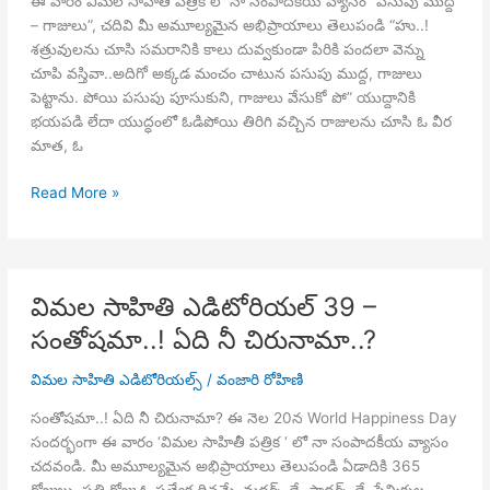
ఈ వారం విమల సాహితీ పత్రిక లో నా సంపాదకీయ వ్యాసం “పసుపు ముద్ద
– గాజులు”, చదివి మీ అమూల్యమైన అభిప్రాయాలు తెలుపండి “హు..!
శత్రువులను చూసి సమరానికి కాలు దువ్వకుండా పిరికి పందలా వెన్ను
చూపి వస్తివా..అదిగో అక్కడ మంచం చాటున పసుపు ముద్ద, గాజులు
పెట్టాను. పోయి పసుపు పూసుకుని, గాజులు వేసుకో పో” యుద్దానికి
భయపడి లేదా యుద్ధంలో ఓడిపోయి తిరిగి వచ్చిన రాజులను చూసి ఓ వీర
మాత, ఓ
విమల
Read More »
సాహితి
ఎడిటోరియల్
40
–
విమల సాహితి ఎడిటోరియల్ 39 –
పసుపు
సంతోషమా..! ఏది నీ చిరునామా..?
ముద్ద
–
విమల సాహితి ఎడిటోరియల్స్
/
వంజారి రోహిణి
గాజులు
సంతోషమా..! ఏది నీ చిరునామా? ఈ నెల 20న World Happiness Day
సందర్భంగా ఈ వారం ‘విమల సాహితీ పత్రిక ‘ లో నా సంపాదకీయ వ్యాసం
చదవండి. మీ అమూల్యమైన అభిప్రాయాలు తెలుపండి ఏడాదికి 365
రోజులు. ప్రతి రోజు ఓ ప్రత్యేక దినమే. మదర్స్ డే, ఫాథర్స్ డే, ప్రేమికుల