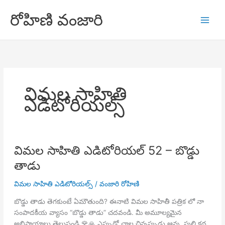
Skip
రోహిణి వంజారి
to
content
విమల సాహితి
ఎడిటోరియల్స్
విమల సాహితి ఎడిటోరియల్ 52 – బొడ్డు
తాడు
విమల సాహితి ఎడిటోరియల్స్
/
వంజారి రోహిణి
బొడ్డు తాడు తెగకుంటే ఏమౌతుంది? ఈనాటి విమల సాహితీ పత్రిక లో నా
సంపాదకీయ వ్యాసం “బొడ్డు తాడు” చదవండి. మీ అమూల్యమైన
అభిప్రాయాలు తెలుపండి 🌹🙏 ఎప్పుడో చాల చిన్నప్పుడు ఆవు, పులి కథ