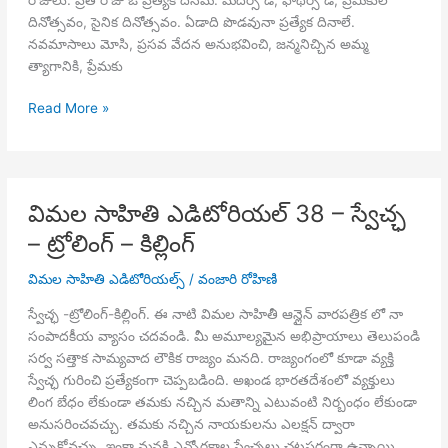
దినోత్సవం, సైనిక దినోత్సవం. ఏడాది పొడవునా ప్రత్యేక దినాలే.
నవమాసాలు మోసి, ప్రసవ వేదన అనుభవించి, జన్మనిచ్చిన అమ్మ
త్యాగానికి, ప్రేమకు
విమల
Read More »
సాహితి
ఎడిటోరియల్
39
–
విమల సాహితి ఎడిటోరియల్ 38 – స్వేచ్ఛ
సంతోషమా..!
– ట్రోలింగ్ – కిల్లింగ్
ఏది
నీ
విమల సాహితి ఎడిటోరియల్స్
/
వంజారి రోహిణి
చిరునామా..?
స్వేచ్ఛ -ట్రోలింగ్-కిల్లింగ్. ఈ నాటి విమల సాహితీ ఆన్లైన్ వారపత్రిక లో నా
సంపాదకీయ వ్యాసం చదవండి. మీ అమూల్యమైన అభిప్రాయాలు తెలుపండి
సర్వ సత్తాక సామ్యవాద లౌకిక రాజ్యం మనది. రాజ్యంగంలో కూడా వ్యక్తి
స్వేచ్ఛ గురించి ప్రత్యేకంగా చెప్పబడింది. అఖండ భారతదేశంలో వ్యక్తులు
లింగ బేధం లేకుండా తమకు నచ్చిన మతాన్ని ఎటువంటి నిర్బంధం లేకుండా
అనుసరించవచ్చు. తమకు నచ్చిన నాయకులను ఎలక్షన్ ద్వారా
ఎన్నుకోవచ్చు. ఇంకా మనకి ఎన్నోరకాల స్వేచ్ఛలు చట్టపరంగా ఉన్నాయి.