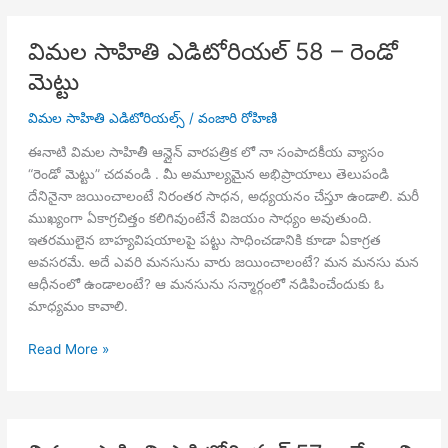
59
–
విమల సాహితి ఎడిటోరియల్ 58 – రెండో
పాద
మెట్టు
ధూళిలో
ప్రాణాలు
విమల సాహితి ఎడిటోరియల్స్
/
వంజారి రోహిణి
ఈనాటి విమల సాహితీ ఆన్లైన్ వారపత్రిక లో నా సంపాదకీయ వ్యాసం
“రెండో మెట్టు” చదవండి . మీ అమూల్యమైన అభిప్రాయాలు తెలుపండి
దేనినైనా జయించాలంటే నిరంతర సాధన, అధ్యయనం చేస్తూ ఉండాలి. మరీ
ముఖ్యంగా ఏకాగ్రచిత్తం కలిగివుంటేనే విజయం సాధ్యం అవుతుంది.
ఇతరములైన బాహ్యవిషయాలపై పట్టు సాధించడానికి కూడా ఏకాగ్రత
అవసరమే. అదే ఎవరి మనసును వారు జయించాలంటే? మన మనసు మన
ఆధీనంలో ఉండాలంటే? ఆ మనసును సన్మార్గంలో నడిపించేందుకు ఓ
మాధ్యమం కావాలి.
విమల
Read More »
సాహితి
ఎడిటోరియల్
58
–