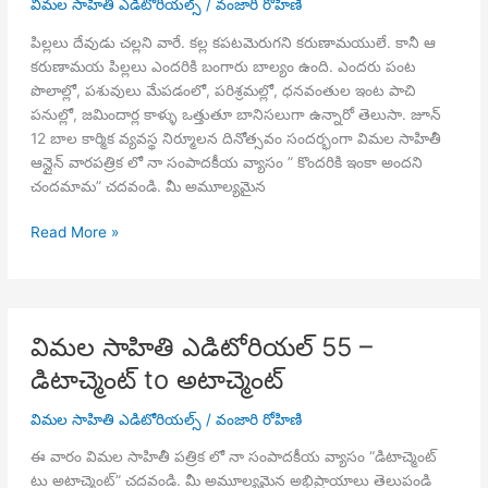
విమల సాహితి ఎడిటోరియల్స్
/
వంజారి రోహిణి
పిల్లలు దేవుడు చల్లని వారే. కల్ల కపటమెరుగని కరుణామయులే. కానీ ఆ
కరుణామయ పిల్లలు ఎందరికి బంగారు బాల్యం ఉంది. ఎందరు పంట
పొలాల్లో, పశువులు మేపడంలో, పరిశ్రమల్లో, ధనవంతుల ఇంట పాచి
పనుల్లో, జమిందార్ల కాళ్ళు ఒత్తుతూ బానిసలుగా ఉన్నారో తెలుసా. జూన్
12 బాల కార్మిక వ్యవస్థ నిర్మూలన దినోత్సవం సందర్భంగా విమల సాహితీ
ఆన్లైన్ వారపత్రిక లో నా సంపాదకీయ వ్యాసం ” కొందరికి ఇంకా అందని
చందమామ” చదవండి. మీ అమూల్యమైన
విమల
Read More »
సాహితి
ఎడిటోరియల్
56
–
విమల సాహితి ఎడిటోరియల్ 55 –
కొందరికి
డిటాచ్మెంట్ to అటాచ్మెంట్
అందని
చందమామ!!
విమల సాహితి ఎడిటోరియల్స్
/
వంజారి రోహిణి
ఈ వారం విమల సాహితీ పత్రిక లో నా సంపాదకీయ వ్యాసం “డిటాచ్మెంట్
టు అటాచ్మెంట్” చదవండి. మీ అమూల్యమైన అభిప్రాయాలు తెలుపండి