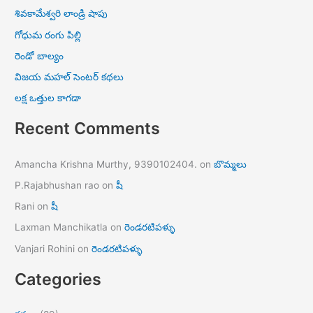
శివకామేశ్వరి లాండ్రి షాపు
గోధుమ రంగు పిల్లి
రెండో బాల్యం
విజయ మహల్ సెంటర్ కథలు
లక్ష ఒత్తుల కాగడా
Recent Comments
Amancha Krishna Murthy, 9390102404.
on
బొమ్మలు
P.Rajabhushan rao
on
షీ
Rani
on
షీ
Laxman Manchikatla
on
రెండరటిపళ్ళు
Vanjari Rohini
on
రెండరటిపళ్ళు
Categories