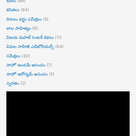
కధలు
(89)
కవితలు
(94)
దిగులు వర్ణం సమీక్షలు
(5)
బాల సాహిత్యం
(6)
విజయ మహల్ సెంటర్ కథలు
(11)
విమల సాహితి ఎడిటోరియల్స్
(64)
సమీక్షలు
(30)
సాహో అందమే ఆనందం
(7)
సాహో ఆరోగ్యమే ఆనందం
(5)
స్వగతం
(2)