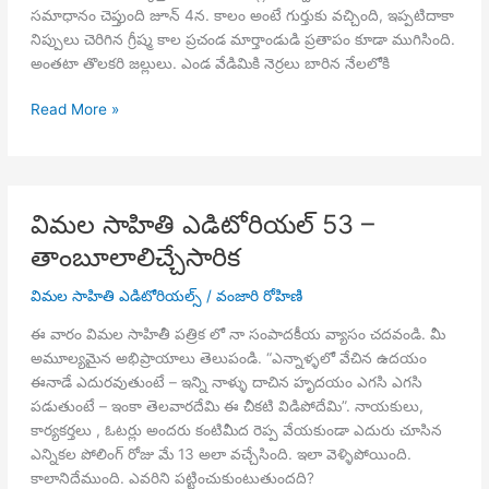
సమాధానం చెప్తుంది జూన్ 4న. కాలం అంటే గుర్తుకు వచ్చింది, ఇప్పటిదాకా
నిప్పులు చెరిగిన గ్రీష్మ కాల ప్రచండ మార్తాండుడి ప్రతాపం కూడా ముగిసింది.
అంతటా తొలకరి జల్లులు. ఎండ వేడిమికి నెర్రలు బారిన నేలలోకి
విమల
Read More »
సాహితి
ఎడిటోరియల్
54
–
విమల సాహితి ఎడిటోరియల్ 53 –
ప్రకృతి
తాంబూలాలిచ్చేసారిక
ఒడిలో
మమేకం
విమల సాహితి ఎడిటోరియల్స్
/
వంజారి రోహిణి
ఈ వారం విమల సాహితీ పత్రిక లో నా సంపాదకీయ వ్యాసం చదవండి. మీ
అమూల్యమైన అభిప్రాయాలు తెలుపండి. “ఎన్నాళ్ళలో వేచిన ఉదయం
ఈనాడే ఎదురవుతుంటే – ఇన్ని నాళ్ళు దాచిన హృదయం ఎగసి ఎగసి
పడుతుంటే – ఇంకా తెలవారదేమి ఈ చీకటి విడిపోదేమి”. నాయకులు,
కార్యకర్తలు , ఓటర్లు అందరు కంటిమీద రెప్ప వేయకుండా ఎదురు చూసిన
ఎన్నికల పోలింగ్ రోజు మే 13 అలా వచ్చేసింది. ఇలా వెళ్ళిపోయింది.
కాలానిదేముంది. ఎవరిని పట్టించుకుంటుతుందది?