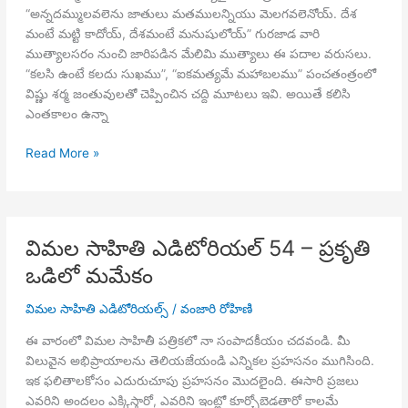
“అన్నదమ్ములవలెను జాతులు మతములన్నియు మెలగవలెనోయ్. దేశ
మంటే మట్టి కాదోయ్, దేశమంటే మనుషులోయ్” గురజాడ వారి
ముత్యాలసరం నుంచి జారిపడిన మేలిమి ముత్యాలు ఈ పదాల వరుసలు.
“కలసి ఉంటే కలదు సుఖము”, “ఐకమత్యమే మహాబలము” పంచతంత్రంలో
విష్ణు శర్మ జంతువులతో చెప్పించిన చద్ది మూటలు ఇవి. అయితే కలిసి
ఎంతకాలం ఉన్నా
విమల
Read More »
సాహితి
ఎడిటోరియల్
55
–
విమల సాహితి ఎడిటోరియల్ 54 – ప్రకృతి
డిటాచ్మెంట్
ఒడిలో మమేకం
to
అటాచ్మెంట్
విమల సాహితి ఎడిటోరియల్స్
/
వంజారి రోహిణి
ఈ వారంలో విమల సాహితీ పత్రికలో నా సంపాదకీయం చదవండి. మీ
విలువైన అభిప్రాయాలను తెలియజేయండి ఎన్నికల ప్రహసనం ముగిసింది.
ఇక ఫలితాలకోసం ఎదురుచూపు ప్రహసనం మొదలైంది. ఈసారి ప్రజలు
ఎవరిని అందలం ఎక్కిస్తారో, ఎవరిని ఇంట్లో కూర్చోబెడతారో కాలమే