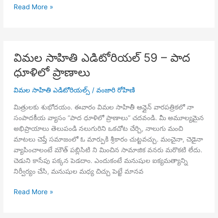
విమల
Read More »
సాహితి
ఎడిటోరియల్
60
–
విమల సాహితి ఎడిటోరియల్ 59 – పాద
అనేకానేక
ధూళిలో ప్రాణాలు
ముసుగులు
విమల సాహితి ఎడిటోరియల్స్
/
వంజారి రోహిణి
మిత్రులకు శుభోదయం. ఈవారం విమల సాహితీ ఆన్లైన్ వారపత్రికలో నా
సంపాదకీయ వ్యాసం “పాద ధూళిలో ప్రాణాలు” చదవండి. మీ అమూల్యమైన
అభిప్రాయాలు తెలుపండి నలుగురిని ఒకచోట చేర్చి, నాలుగు మంచి
మాటలు చెప్తే సమాజంలో ఓ మార్పుకి శ్రీకారం చుట్టవచ్చు. మంచైనా, చెడైనా
వ్యాపించాలంటే మౌత్ పబ్లిసిటి ని మించిన సామాజిక వనరు మరొకటి లేదు.
చెడుని కాసేపు పక్కన పెడదాం. ఎందుకంటే మనుషుల ఐక్యమత్యాన్ని
నిర్వీర్యం చేసి, మనుషుల మధ్య చిచ్చు పెట్టే మానవ
విమల
Read More »
సాహితి
ఎడిటోరియల్