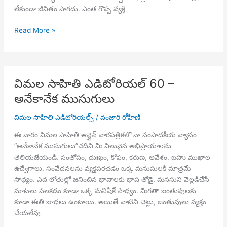
లేకుండా జీవితం సాగదు. ఎంత గొప్ప వ్యక్తి
విమల
Read More »
సాహితి
ఎడిటోరియల్
61
–
విమల సాహితి ఎడిటోరియల్ 60 –
పరిపూర్ణ
అనేకానేక ముసుగులు
జీవితం
విమల సాహితి ఎడిటోరియల్స్
/
వంజారి రోహిణి
ఈ వారం విమల సాహితీ ఆన్లైన్ వారపత్రికలో నా సంపాదకీయ వ్యాసం
“అనేకానేక ముసుగులు”చదివి మీ విలువైన అభిప్రాయాలను
తెలియజేయండి. సంతోషం, దుఃఖం, కోపం, కరుణ, ఆవేశం. బహు ముఖాల
ఉద్వేగాలు, సంవేదనలను వ్యక్తపరచడం ఒక్క మనుషులకి మాత్రమే
సాధ్యం. ఎద లోతుల్లో జనించిన భావాలకు భాష తోడై, మనసుని వెల్లడిచేసే
మాటలు పలకడం కూడా ఒక్క మనిషికే సాధ్యం. మిగతా జంతువులకు
కూడా ఈతి బాధలు ఉంటాయి. అయితే వాటిని చెట్లు, జంతువులు వ్యక్తం
చేయలేవు