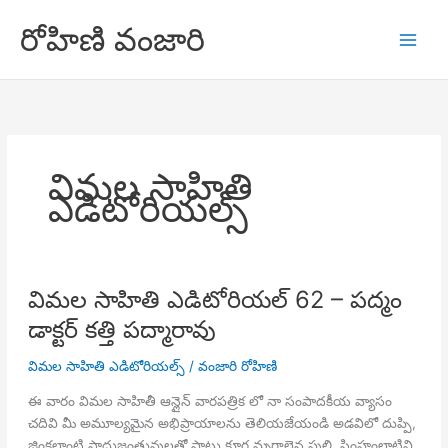
Skip
రోహిణి వంజారి
to
content
విమల సాహితి
ఎడిటోరియల్స్
విమల సాహితి ఎడిటోరియల్ 62 – పద్మం
డాక్టర్ కత్తి పద్మారావు
విమల సాహితి ఎడిటోరియల్స్
/
వంజారి రోహిణి
ఈ వారం విమల సాహితీ ఆన్లైన్ వారపత్రిక లో నా సంపాదకీయ వ్యాసం
చదివి మీ అమూల్యమైన అభిప్రాయాలను తెలియజేయండి అడవిలో దుప్పి,
జింకల్లాంటి సాధుజంతువులతో పాటు క్రూర మృగాలైన పులి, సింహంలాటివి