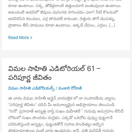
కూడా ఉంటాయి. నక్క, తోడేళ్లలాంటి జిత్తులమారి జంతువులూ ఉంటాయి.
అటువంటి అడవిలో జీవులు మనుగడ సాగించడం ఎలా? నీటి కొలనులో
అరవిరిసిన కలువలు, ఎర్ర తామరలే కాకుండా, నెత్తురు తాగే మొసళ్ళు,
ప్రాణాలు తీసే పాములు కూడా ఉంటాయి. అక్కడే చేపలు, ఎర్రలు, […]
విమల
Read More »
సాహితి
ఎడిటోరియల్
62
–
విమల సాహితి ఎడిటోరియల్ 61 –
పద్మం
పరిపూర్ణ జీవితం
డాక్టర్
కత్తి
విమల సాహితి ఎడిటోరియల్స్
/
వంజారి రోహిణి
పద్మారావు
ఈ వారం విమల సాహితీ ఆన్లైన్ వారపత్రిక లో నా సంపాదకీయ వ్యాసం
“పరిపూర్ణ జీవితం” చదివి మీ అమూల్యమైన అభిప్రాయాలు తెలుపండి.
“గురో: ప్రసాదాత్ అన్యత్ర నాస్తి సుఖం మహీతలే ” గురువు అనుగ్రహం లేనిదే
లోకంలో సుఖం పొందడం దుర్లభం. ఎక్కడో ఒకచోట పువ్వు పుట్టగానే
పరిమళిస్తుంది అన్నట్లు, పుట్టుకతోనే సహజ పాండిత్యం అబ్బిన
పోతనామాత్యుల వంటి వారు ఉండవచ్చు కానీ, ప్రతి మనిషికీ గురువు