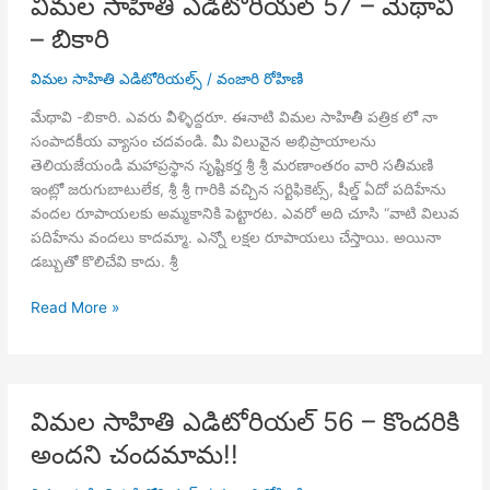
విమల సాహితి ఎడిటోరియల్ 57 – మేథావి
రెండో
– బికారి
మెట్టు
విమల సాహితి ఎడిటోరియల్స్
/
వంజారి రోహిణి
మేథావి -బికారి. ఎవరు వీళ్ళిద్దరూ. ఈనాటి విమల సాహితీ పత్రిక లో నా
సంపాదకీయ వ్యాసం చదవండి. మీ విలువైన అభిప్రాయాలను
తెలియజేయండి మహాప్రస్థాన సృష్టికర్త శ్రీ శ్రీ మరణాంతరం వారి సతీమణి
ఇంట్లో జరుగుబాటులేక, శ్రీ శ్రీ గారికి వచ్చిన సర్టిఫికెట్స్, షీల్డ్ ఏదో పదిహేను
వందల రూపాయలకు అమ్మకానికి పెట్టారట. ఎవరో అది చూసి “వాటి విలువ
పదిహేను వందలు కాదమ్మా. ఎన్నో లక్షల రూపాయలు చేస్తాయి. అయినా
డబ్బుతో కొలిచేవి కాదు. శ్రీ
విమల
Read More »
సాహితి
ఎడిటోరియల్
57
–
విమల సాహితి ఎడిటోరియల్ 56 – కొందరికి
మేథావి
అందని చందమామ!!
–
బికారి