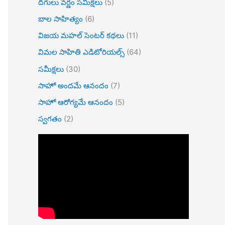
దిగులు వర్ణం సమీక్షలు
(5)
బాల సాహిత్యం
(6)
విజయ మహల్ సెంటర్ కథలు
(11)
విమల సాహితి ఎడిటోరియల్స్
(64)
సమీక్షలు
(30)
సాహో అందమే ఆనందం
(7)
సాహో ఆరోగ్యమే ఆనందం
(5)
స్వగతం
(2)