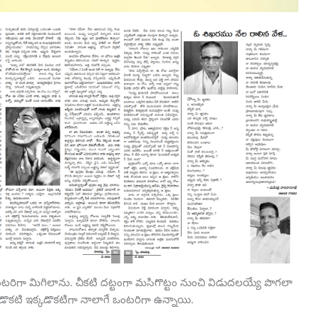
ంటరిగా మిగిలాను. చీకటి దట్టంగా మసిగొట్టం నుంచి విడుదలయ్యే పొగలా
కడొకటి ఇక్కడొకటిగా నాలాగే ఒంటరిగా ఉన్నాయి.