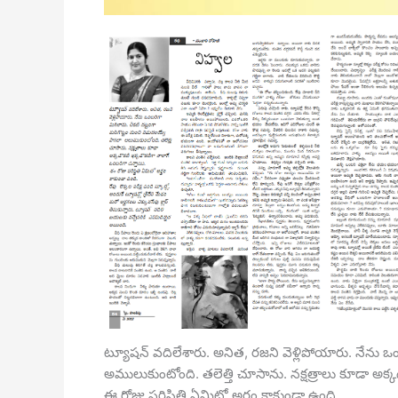
ట్యూషన్ వదిలేశారు. అనిత, రజని వెళ్లిపోయారు. నేను ఒ
అములుకుంటోంది. తలెత్తి చూసాను. నక్షత్రాలు కూడా అక్
ఈ రోజు పరిస్థితి ఏమిటో అర్ధం కాకుండా ఉంది.