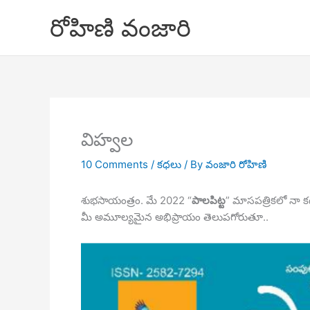
Skip
రోహిణి వంజారి
to
content
విహ్వల
10 Comments
/
కధలు
/ By
వంజారి రోహిణి
శుభసాయంత్రం. మే 2022 “
పాలపిట్ట
” మాసపత్రికలో నా క
మీ అమూల్యమైన అభిప్రాయం తెలుపగోరుతూ..