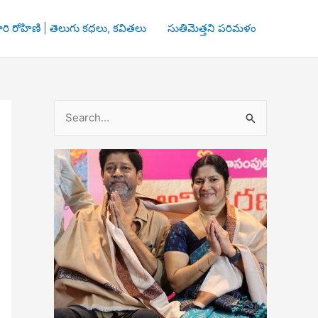
రి రోహిణి | తెలుగు కధలు, కవితలు
సుతిమెత్తని పరిమళం
S
e
a
r
c
h
f
o
r
: