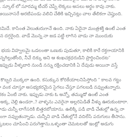
స్కూల్ లో సూరమ్మ టీచర్ చెప్పే లెక్కలు అసలు అర్ధం కావు నాకు.
 అయినాసరే అరటిపండు వలిచి చేతికి ఇచ్చినట్లు చాల తేలికగా చెప్తుంది.
ిదే. కాసింత వెలుతురుగానే ఉంది. నాకు ఏదైనా మంత్రశక్తి ఉంటే ఎంత
ెన దగ్గరైంది. వాడే మొన్న నా జడ పట్టి లాగిన వాడు నా ముందుకు
ుంటే భయ విహ్వలమై ఒడలంతా ఒణుకు పుడుతూ, కాలికి కారే రక్తగాయానికి
గిల్లుతోంది, నీవే దిక్కు అని ఆ శంఖచక్రధరుడిని ప్రార్దించిందట”
్పుడు వీళ్ళబారి నుండి నన్ను రక్షించడానికి ఏ దేవుడు అయినా వస్తే
ొబ్బరి ముక్కలా ఉంది. కసుక్కున కోరికేయాలనిపిస్తోంది ” కాలవ గట్టు
నా వంక చూస్తూ అసభ్యకరమైన సైగలు చేస్తూ పగలబడి నవ్వుతున్నారు.
 నరకం ఏంటి నాకు. ఇప్పుడు నాకు ఓ అన్నో, తమ్ముడో ఉంటే ఎంత
అక్క, చెల్లి ఉండరా..? వాళ్ళను ఎవరైనా అల్లరిపెడితే వీళ్ళు ఊరుకుంటారా.
ు చున్నీ లాగేసరికి బిత్తరబోయాను. ఉలిక్కి పడి వాడి చేతుల్లో ఉన్న నా
ృతంగా నవ్వుతున్నాడు. చున్నీని వాడి చేతుల్లోనే వదిలేసి పరుగులు తీసాను.
ీ పిక్కబలం చూపించి పరుగెత్తాను.ఒళ్ళంతా చెమటలతో ఇంట్లో అడుగు