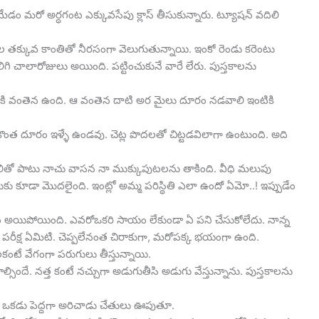
దేవి మేడం మరో అర్ధగంట ఎక్కువసేపు క్లాస్ తీసుకున్నారు. ట్యూషన్ వదిలి
చాల తక్కువ కాంతితో నీరసంగా వెలుగుతున్నాయి. ఇంకో రెండు కరెంటు
గి చాలారోజులు అయింది. పట్టించుకునే వారే లేరు. పుస్తకాలను
ానికి వంతెన ఉంది. ఆ వంతెన దాటి అర మైలు దూరం నడవాలి ఇంటికి
ొంత దూరం ఇళ్ళే ఉండవు. చెట్ల పొదలతో చిట్టడవిలాగా ఉంటుంది. అది
 గాలితో పాటు నాచు వాసన నా ముక్కుపుటలను తాకింది. వీధి మలుపు
కు కూడా మొదలైంది. ఇంట్లో అమ్మ పరిస్థితి ఎలా ఉందో ఏమో..! ఇప్పుడేం
బలహీనం అయిపోయింది. ఎవరోఒకరి సాయం లేకుండా ఏ పని చేసుకోలేదు. నాన్న
ు ఈ పరీక్ష ఏమిటి. చెప్పలేనంత చిరాకుగా, మరోపక్క భయంగా ఉంది.
టే వేగంగా పరుగులు తీస్తున్నాయి.
్సిందే. నత్త కంటే నచ్చుగా అడుగుతీసి అడుగు వేస్తున్నాను. పుస్తకాలను
్లో ఒకడు పెద్దగా అరిచాడు చేతులు ఊపుతూ.