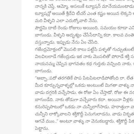
నాన్నకి చెప్తే. ఆమ్మో. అసలుకే ట్యూషన్ మానేయమంటాడు. 
ట్యూషన్లో అయితే శ్రీదేవి టీచర్ ఎంత కష్టం అయిన లెక్కని
మరి వీళ్ళని ఎలా ఎదుర్కోవాలి నేను.
పౌర్ణమి దాటి రెండు రోజులు అయింది. సమయం కూడా ఎనిమ
బాగుండు. వీళ్ళని అదృశ్యం చేసేసేదాన్ని కదా. కాలవ వంత
వస్తున్నాడు. ఇప్పుడు నేను ఏం చేసేది.
గజేంద్రమోక్షంలో మొసలి కాలు పట్టేసి పళ్ళతో గుచ్చుత
విలవిలలాడే గజేంద్రుడు ఇక నాకు మొసలితో పోరాడే శక్తి సన్న
నాయనమ్మ చెప్పిన భాగవతం కథ గుర్తుకు వచ్చింది నాకు. ఇప
బాగుండు.
“అబ్బా..పదో తరగతికే పాప పిటపిటలాడిపోతోంది రా. లేత క
మీద కూర్చున్నవాళ్ళల్లో ఒకడు అంటుంటే మిగతా వాళ్ళు 
వాడు దగ్గరికి వచ్చేసాడు. ఈ రోజు ఏం చేస్తాడో. రోజు ఈ
బాగుండేది. నాకు తోడుగా వచ్చేవారు కదా. అయినా వీళ్లకు 
కనురెప్పపాటులో ఒకడు నా చున్నీలాగేసాడు. హఠాత్తుగా వాడ
చున్నీని లాక్కోవాలని శక్తికొద్దీ పెనుగులాడను. వాడు విక
ఆగవే ముం..” అంటూ వాళ్ళు నా వెనుకబడ్డారు. శక్తికొద్ద
పెట్టాను.