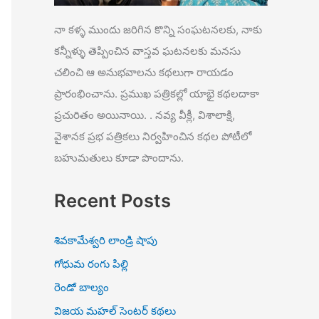
నా కళ్ళ ముందు జరిగిన కొన్ని సంఘటనలకు, నాకు
కన్నీళ్ళు తెప్పించిన వాస్తవ ఘటనలకు మనసు
చలించి ఆ అనుభవాలను కథలుగా రాయడం
ప్రారంభించాను. ప్రముఖ పత్రికల్లో యాభై కథలదాకా
ప్రచురితం అయినాయి. . నవ్య వీక్లీ, విశాలాక్షి,
వైశానక ప్రభ పత్రికలు నిర్వహించిన కథల పోటీలో
బహుమతులు కూడా పొందాను.
Recent Posts
శివకామేశ్వరి లాండ్రి షాపు
గోధుమ రంగు పిల్లి
రెండో బాల్యం
విజయ మహల్ సెంటర్ కథలు