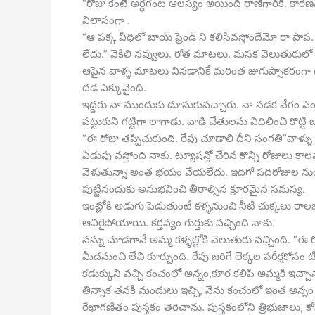
“రోజు కంటే అర్ధగంట ఆలస్యం అయింది రాణిగారికి. కారణమ
విలాసంగా .
“ఆ పక్క వీధిలో బాయ్ ఫ్రెండ్ ని కలిసివస్తోందేమో రా 
లేదు.” వెకిలి నవ్వులు. రోత మాటలు. మసక వెలుతురులో 
ఆపైన వాళ్ళ మాటలు వినడానికే మరింత జుగుప్సాకరంగా ఉన
దడ ఎక్కువైంది.
ఇద్దరు నా ముందుకు దూసుకువచ్చారు. నా నడక వేగం పెం
పట్టుకుని గట్టిగా లాగాడు. వాడి చేతులను విదిలించి కొట్
“ఈ రోజు తప్పిచుకుంది. రేపు చూడాలి దీని సంగతి”వాళ్ళు
ఏడుపు వస్తోంది నాకు. ట్యూషన్లో చేరిన కొన్ని రోజులు క
వెళుతున్నా అంత భయం వేయలేదు. ఇదిగో పదిరోజుల నుంచే
పుట్టినందుకు అనుభవించి తీరాల్సిన క్రూరమైన సమస్య.
ఇంట్లోకి అడుగు పెడుతుంటే కళ్ళనుంచి నీటి చుక్కలు ర
ఆవిరైపోయాయి. కర్తవ్యం గుర్తుకు వచ్చింది నాకు.
నన్ను చూడగానే అమ్మ కళ్ళల్లోకి వెలుతురు వచ్చింది.
మీదనుంచి లేచి కూర్చుంది. రేపు జరిగే లెక్కల పరీక్షకోసం
కడుక్కుని వచ్చి కంచంలో అన్నం,కూర కలిపి అమ్మకి ఇచ్చా
తిన్నాక తనకి మందులు ఇచ్చి, నేను కంచంలో ఇంత అన్నం ప
రేఖాగణితం పుస్తకం తెరిచాను. పుస్తకంలోని త్రిభుజాలు, 