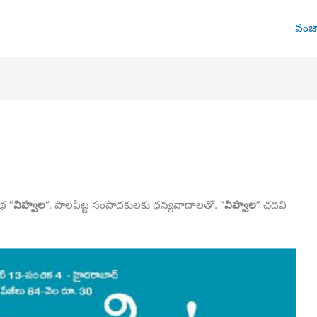
వంజా
థ “
విహ్వల
“. పాలపిట్ట సంపాదకులకు ధన్యవాదాలతో. “
విహ్వల
” చదివి