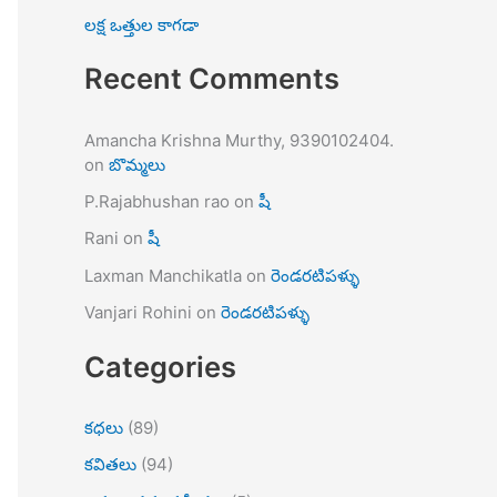
లక్ష ఒత్తుల కాగడా
Recent Comments
Amancha Krishna Murthy, 9390102404.
on
బొమ్మలు
P.Rajabhushan rao
on
షీ
Rani
on
షీ
Laxman Manchikatla
on
రెండరటిపళ్ళు
Vanjari Rohini
on
రెండరటిపళ్ళు
Categories
కధలు
(89)
కవితలు
(94)