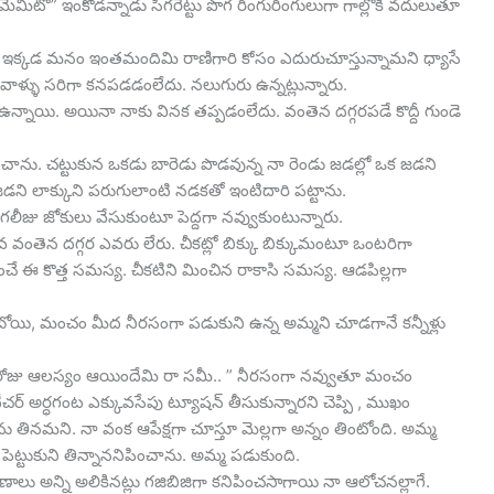
ేమిటో” ఇంకోడన్నాడు సిగరెట్టు పొగ రింగురింగులుగా గాల్లోకి వదులుతూ
పాప. ఇక్కడ మనం ఇంతమందిమి రాణిగారి కోసం ఎదురుచూస్తున్నామని ధ్యాసే
వాళ్ళు సరిగా కనపడడంలేదు. నలుగురు ఉన్నట్లున్నారు.
్నాయి. అయినా నాకు వినక తప్పడంలేదు. వంతెన దగ్గరపడే కొద్దీ గుండె
చాను. చట్టుకున ఒకడు బారెడు పొడవున్న నా రెండు జడల్లో ఒక జడని
టి జడని లాక్కుని పరుగులాంటి నడకతో ఇంటిదారి పట్టాను.
 గలీజు జోకులు వేసుకుంటూ పెద్దగా నవ్వుకుంటున్నారు.
ాలవ వంతెన దగ్గర ఎవరు లేరు. చీకట్లో బిక్కు బిక్కుమంటూ ఒంటరిగా
 ఈ కొత్త సమస్య. చీకటిని మించిన రాకాసి సమస్య. ఆడపిల్లగా
ాలబోయి, మంచం మీద నీరసంగా పడుకుని ఉన్న అమ్మని చూడగానే కన్నీళ్లు
 “ఈ రోజు ఆలస్యం ఆయిందేమి రా సమీ.. ” నీరసంగా నవ్వుతూ మంచం
 టీచర్ అర్ధగంట ఎక్కువసేపు ట్యూషన్ తీసుకున్నారని చెప్పి , ముఖం
ను తినమని. నా వంక ఆపేక్షగా చూస్తూ మెల్లగా అన్నం తింటోంది. అమ్మ
ెట్టుకుని తిన్నాననిపించాను. అమ్మ పడుకుంది.
కోణాలు అన్ని అలికినట్లు గజిబిజిగా కనిపించసాగాయి నా ఆలోచనల్లాగే.