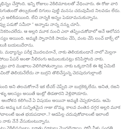
్నం చేస్తోంది. ఇన్ని రోజులు వెకిలిమాటలతో వేధించారు. ఈ రోజు వారి
జరుగుతుందో తల్చుకుంటే దిగులు పుట్టి మనసు చదువుమీద నిలవడం లేదు.
చిన అలికిడయింది. లేచి నాన్నకి అన్నం పెడదామనుకున్నాను.
ువ్వు పడుకో సమీరా ” అన్నాడు నాన్న నన్ను చూసి.
 కనికరించలేదు. ఆ అల్లరి మూక నుంచి ఎలా తప్పించుకోవాలో అనే ఆలోచన
్యం అయింది. అమ్మకి స్నానానికి సాయం చేసి, వంట చేసి లంచ్ బాక్స్ లో
్కూలుకి బయలుదేరాను.
చారు. మధ్యాన్నం పరీక్ష మొదలవగానే, నాకు తెలియకుండానే నాలో మెల్లగా
ుపోయి పేపర్ అంతా నీలిరంగు అములుకునట్లు కనిపిస్తోంది నాకు.
్లు వారి ముఖాలు వెలిగిపోతున్నాయి. నాకు ఒక్కదానికే ఈ శిక్ష ఏమిటి
ో తెలియనేలేదు నా బుర్రని తొలిచేస్తున్న చెదపురుగుల్లాంటి
తుంది అని తలచుకోగానే ఇక టీచర్ చెప్పేది నా బుర్రకెక్కలేదు. అనిత, రజని
్ళు ఆలస్యం అయితే ఇంట్లో తిడతారని వెళ్లిపోయారు.
ు. ఆందోళన కలిగించే ఏ విషయం అయినా అమ్మకి చెప్పకూడదు. ఆమె
్పుడు అమ్మ ఒక సున్నితమైన గాజు బొమ్మ. కాలవ వంతెన దగ్గర అల్లరి మూక
ిగా పోవాలంటే ఇంత భయపడాలా..? ఆడపిల్ల చదువుకోవాలంటే ఇలాంటి
నాకు నేనే వేసుకుంటున్నాను.
్లు వెకిలినవ్వులు, బూతు మాటలు మొదలైనాయి. పోనీ వీళ్ళ సంగతి