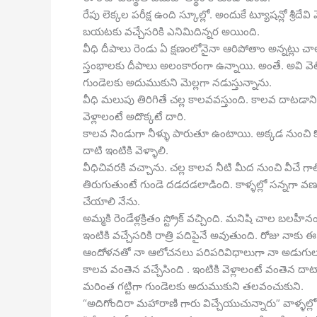
రేపు లెక్కల పరీక్ష ఉంది స్కూల్లో. అందుకే ట్యూషన్లో శ్రీ
బయటకు వచ్చేసరికి ఎనిమిదిన్నర అయింది.
వీధి దీపాలు రెండు ఏ క్షణంలోనైనా ఆరిపోతాం అన్నట్లు 
స్తంభాలకు దీపాలు అలంకారంగా ఉన్నాయి. అంతే. అవి వెలి
గుండెలకు అదుముకుని మెల్లగా నడుస్తున్నాను.
వీధి మలుపు తిరిగితే చల్ల కాలవవస్తుంది. కాలవ దాటడ
వెళ్లాలంటే అదొక్కటే దారి.
కాలవ నిండుగా నీళ్ళు పారుతూ ఉంటాయి. అక్కడ నుంచి క
దాటి ఇంటికి వెళ్ళాలి.
వీధిచివరకి వచ్చాను. చల్ల కాలవ నీటి మీద నుంచి వీచే
తిరుగుతుంటే గుండె దడదడలాడింది. కాళ్ళల్లో సన్నగా వణు
చేయాలి నేను.
అమ్మకి రెండేళ్లక్రితం స్ట్రోక్ వచ్చింది. మనిషి చాల 
ఇంటికి వచ్చేసరికి రాత్రి పదిపైనే అవుతుంది. రోజు నాక
ఆందోళనతో నా ఆలోచనలు పరిపరివిధాలుగా నా అడుగులకం
కాలవ వంతెన వచ్చేసింది . ఇంటికి వెళ్లాలంటే వంతెన దాటాల
మరింత గట్టిగా గుండెలకు అదుముకుని తలవంచుకుని.
“అదిగోందిరా మహారాణి గారు విచ్చేయుచున్నారు” వాళ్ళల