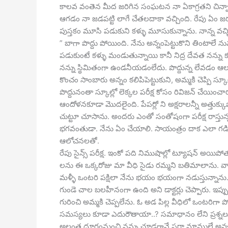
కాలవ వంతెన మీద జరిగిన సంఘటన నా ఏకాగ్రతని చిన్నాభిన
ఆగడం నా జడపట్టి లాగే చేతలదాకా వచ్చింది. రేపు ఏం 
పుస్తకం మూసి పడుకుని కళ్ళు మూసుకున్నాను. నాన్న వచ్
” బాగా పొద్దు పోయింది. నేను అన్నంపెట్టుకొని తింటాలే న
పడుకుంటే కళ్ళు మండుతున్నాయి కానీ నిద్ర దేవత నన్ను
నన్ను స్థిమితంగా ఉండనీయడంలేదు. పొద్దున్న లేవడం ఆలస
కొంచం సాంబారు అన్నం కలిపిపెట్టుకుని, అమ్మకి చెప్పి స
పొద్దునంతా స్కూల్లో లెక్కల పరీక్ష కోసం రివిజన్ చేయిం
ఆందోళనకూడా మొదలైంది. పేపర్లో ని అక్షరాలన్నీ అత్తుక్క
చుట్టూ చూసాను. అందరు ఎంతో సంతోషంగా పరీక్ష రాస్తున్నట
భగవంతుడా. నేను ఏం చేయాలి. సాయంత్రం దాక ఎలా గడిచింద
ఆలోచనలతో.
రేపు సైన్స్ పరీక్ష. ఇంకో పది నిముషాల్లో ట్యూషన్ అయిపో
లను ఈ ఒక్కరోజు మా వీధి సైడు రమ్మని బతిమాలాను. వాళ
మళ్ళీ ఒంటరి పక్షిలా నేను భయం భయంగా నడుస్తున్నాన
గుండె చాల బలహీనంగా ఉంది అని డాక్టర్లు చెప్పారు. ఇప
గురించి అమ్మకి చెప్పలేను. ఓ అడ పిల్ల వీధిలో ఒంటర
సమస్యలు కూడా ఎదురౌతాయా..? సమాధానం లేని ప్రశ్నలు 
అల్లంత దూరంనుంచి నన్ను చూడగానే షరా మాములే అన్నట