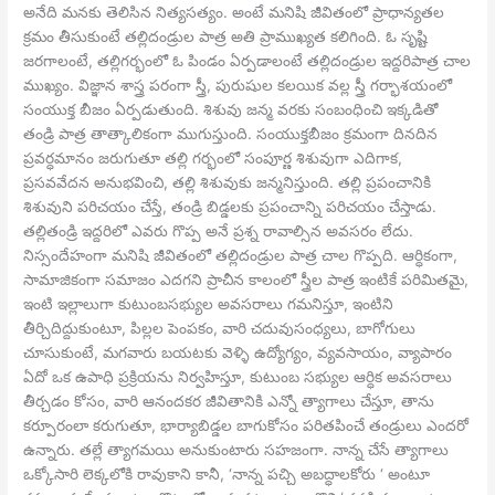
అనేది మనకు తెలిసిన నిత్యసత్యం. అంటే మనిషి జీవితంలో ప్రాధాన్యతల
క్రమం తీసుకుంటే తల్లిదండ్రుల పాత్ర అతి ప్రాముఖ్యత కలిగింది. ఓ సృష్టి
జరగాలంటే, తల్లిగర్భంలో ఓ పిండం ఏర్పడాలంటే తల్లిదండ్రుల ఇద్దరిపాత్ర చాల
ముఖ్యం. విజ్ఞాన శాస్త్ర పరంగా స్త్రీ, పురుషుల కలయిక వల్ల స్త్రీ గర్భాశయంలో
సంయుక్త బీజం ఏర్పడుతుంది. శిశువు జన్మ వరకు సంబంధించి ఇక్కడితో
తండ్రి పాత్ర తాత్కాలికంగా ముగుస్తుంది. సంయుక్తబీజం క్రమంగా దినదిన
ప్రవర్ధమానం జరుగుతూ తల్లి గర్భంలో సంపూర్ణ శిశువుగా ఎదిగాక,
ప్రసవవేదన అనుభవించి, తల్లి శిశువుకు జన్మనిస్తుంది. తల్లి ప్రపంచానికి
శిశువుని పరిచయం చేస్తే, తండ్రి బిడ్డలకు ప్రపంచాన్ని పరిచయం చేస్తాడు.
తల్లితండ్రి ఇద్దరిలో ఎవరు గొప్ప అనే ప్రశ్న రావాల్సిన అవసరం లేదు.
నిస్సందేహంగా మనిషి జీవితంలో తల్లిదండ్రుల పాత్ర చాల గొప్పది. ఆర్ధికంగా,
సామాజికంగా సమాజం ఎదగని ప్రాచీన కాలంలో స్త్రీల పాత్ర ఇంటికే పరిమితమై,
ఇంటి ఇల్లాలుగా కుటుంబసభ్యుల అవసరాలు గమనిస్తూ, ఇంటిని
తీర్చిదిద్దుకుంటూ, పిల్లల పెంపకం, వారి చదువుసంధ్యలు, బాగోగులు
చూసుకుంటే, మగవారు బయటకు వెళ్ళి ఉద్యోగ్యం, వ్యవసాయం, వ్యాపారం
ఏదో ఒక ఉపాధి ప్రక్రియను నిర్వహిస్తూ, కుటుంబ సభ్యుల ఆర్ధిక అవసరాలు
తీర్చడం కోసం, వారి ఆనందకర జీవితానికి ఎన్నో త్యాగాలు చేస్తూ, తాను
కర్పూరంలా కరుగుతూ, భార్యాబిడ్డల బాగుకోసం పరితపించే తండ్రులు ఎందరో
ఉన్నారు. తల్లే త్యాగమయి అనుకుంటారు సహజంగా. నాన్న చేసే త్యాగాలు
ఒక్కోసారి లెక్కలోకి రావుకాని కానీ, ‘నాన్న పచ్చి అబద్ధాలకోరు ‘ అంటూ