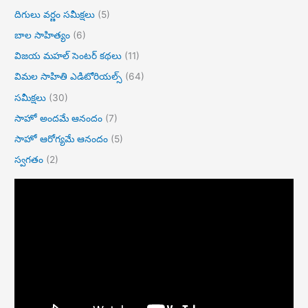
దిగులు వర్ణం సమీక్షలు
(5)
బాల సాహిత్యం
(6)
విజయ మహల్ సెంటర్ కథలు
(11)
విమల సాహితి ఎడిటోరియల్స్
(64)
సమీక్షలు
(30)
సాహో అందమే ఆనందం
(7)
సాహో ఆరోగ్యమే ఆనందం
(5)
స్వగతం
(2)