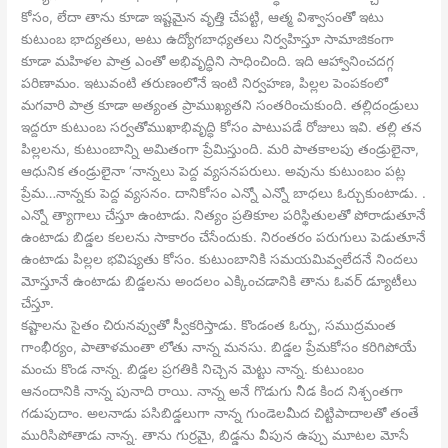
కోసం, లేదా తాను కూడా ఇష్టమైన వృత్తి చేపట్టి, ఆత్మ విశ్వాసంతో ఇటు
కుటుంబ భాద్యతలు, అటు ఉద్యోగబాధ్యతలు నిర్వహిస్తూ సామాజికంగా
కూడా మహిళల పాత్ర ఎంతో అభివృద్ధిని సాధించింది. ఇది ఆహ్వానించదగ్గ
పరిణామం. ఇటువంటి తరుణంలోనే ఇంటి నిర్వహణ, పిల్లల పెంపకంలో
మగవారి పాత్ర కూడా అత్యంత ప్రాముఖ్యతని సంతరించుకుంది. తల్లిదండ్రులు
ఇద్దరూ కుటుంబ సర్వతోముఖాభివృద్ధి కోసం పాటుపడే రోజులు ఇవి. తల్లి తన
పిల్లలను, కుటుంబాన్ని అమితంగా ప్రేమిస్తుంది. మరి పాతకాలపు తండ్రులైనా,
ఆధునిక తండ్రులైనా ‘నాన్నలు పెద్ద వ్యసనపరులు. అవును కుటుంబం పట్ల
ప్రేమ…నాన్నకు పెద్ద వ్యసనం. దానికోసం ఎన్నో ఎన్నో బాధలు ఓర్చుకుంటాడు. .
ఎన్నో త్యాగాలు చేస్తూ ఉంటాడు. నిత్యం ప్రతికూల పరిస్థితులతో పోరాడుతూనే
ఉంటాడు బిడ్డల కలలను సాకారం చేసేందుకు. నిరంతరం పరుగులు పెడుతూనే
ఉంటాడు పిల్లల భవిష్యతు కోసం. కుటుంబానికి సమయమివ్వలేదనే నిందలు
మోస్తూనే ఉంటాడు బిడ్డలను అందలం ఎక్కించడానికి తాను ఓవర్ డ్యూటీలు
చేస్తూ.
కష్టాలను సైతం చిరునవ్వుతో స్వీకరిస్తాడు. కొండంత ఓర్పు, సముద్రమంత
గాంభీర్యం, పాతాళమంతా లోతు నాన్న మనసు. బిడ్డల ప్రేమకోసం కరిగిపోయే
మంచు కొండ నాన్న. బిడ్డల ప్రగతికి నిచ్చెన మెట్టు నాన్న. కుటుంబం
ఆనందానికి నాన్న పునాది రాయి. నాన్న అనే గొడుగు నీడ కింద నిశ్చంతగా
గడుపుదాం. అలనాడు పసిబిడ్డలుగా నాన్న గుండెలమీద చిట్టిపాదాలతో తంతే
మురిసిపోతాడు నాన్న. తాను గుర్రమై, బిడ్డను వీపున ఉప్పు మూటల మోసే