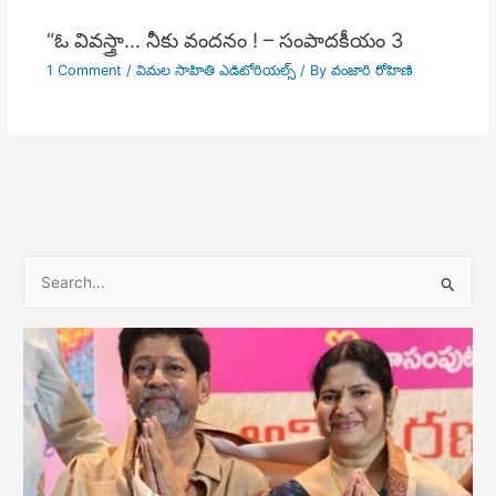
“ఓ వివస్త్రా… నీకు వందనం ! – సంపాదకీయం 3
1 Comment
/
విమల సాహితి ఎడిటోరియల్స్
/ By
వంజారి రోహిణి
S
e
a
r
c
h
f
o