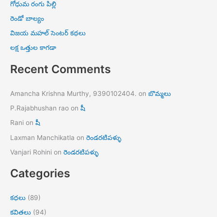
గోధుమ రంగు పిల్లి
రెండో బాల్యం
విజయ మహల్ సెంటర్ కథలు
లక్ష ఒత్తుల కాగడా
Recent Comments
Amancha Krishna Murthy, 9390102404.
on
బొమ్మలు
P.Rajabhushan rao
on
షీ
Rani
on
షీ
Laxman Manchikatla
on
రెండరటిపళ్ళు
Vanjari Rohini
on
రెండరటిపళ్ళు
Categories
కధలు
(89)
కవితలు
(94)