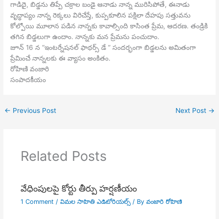
గాడిదై, బిడ్డను తిప్పే చక్రాల బండై ఆనాడు నాన్న మురిసిపోతే, ఈనాడు
వృద్ధాప్యం నాన్న రెక్కలు విరిచేస్తే, కుప్పకూలిన పక్షిలా దేహపు సత్తువను
కోల్పోయి మూలాన పడిన నాన్నకు కావాల్సింది కాసింత ప్రేమ, ఆదరణ. తండ్రికి
తగిన బిడ్డలుగా ఉందాం. నాన్నకు మన ప్రేమను పంచుదాం.
జూన్ 16 న “ఇంటర్నేషనల్ ఫాథర్స్ డే ” సందర్భంగా బిడ్డలను అమితంగా
ప్రేమించే నాన్నలకు ఈ వ్యాసం అంకితం.
రోహిణి వంజారి
సంపాదకీయం
←
Previous Post
Next Post
→
Related Posts
వేధింపులపై కోర్టు తీర్పు హర్షణీయం
1 Comment
/
విమల సాహితి ఎడిటోరియల్స్
/ By
వంజారి రోహిణి