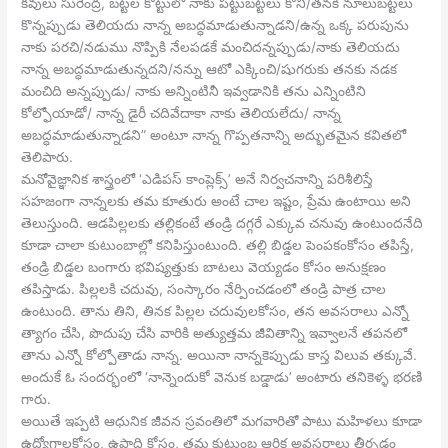
కవులు సురేంద్ర, బట్టల కొట్టులో నాకు పట్టుబట్టలు కొని/తనకి నూలుబట్టలు
కొన్నప్పుడు తెలియదు నాన్న అబద్ధమాడుతున్నాడని/ఉన్న ఒక్క పరుపును
నాకు పరచి/నడుము నొప్పికి నేలపడకే మంచిదన్నప్పుడు/నాకు తెలియదు
నాన్న అబద్ధమాడుతున్నదని/నన్ను ఆటో ఎక్కించి/షుగరుకు తనకు నడక
మంచిది అన్నప్పుడు/ నాకు అన్నింటినీ ఇవ్వడానికి తను ఎన్నింటిని
కోల్ఫోయాడో/ నాన్న డైరీ చదివేదాకా నాకు తెలియలేదు/ నాన్న
అబద్ధమాడుతున్నాడని” అంటూ నాన్న గొప్పతనాన్ని అద్భుతమైన కవితలో
తెలిపారు.
మనోవైజ్ఞానిక శాస్త్రంలో ‘ఎడిపస్ కాంప్లెక్స్’ అనే నిర్వచనాన్ని పరిశీలిస్తే
సహజంగా నాన్నలకు తమ కూతురు అంటే చాల ఇష్టం, ప్రేమ ఉంటాయి అని
తెలుస్తుంది. ఆడపిల్లలకు తల్లికంటే తండ్రి దగ్గరే ఎక్కువ చనువు ఉంటుందనేది
కూడా చాలా కుటుంబాల్లో కనిపిస్తుంటుంది. తల్లి బిడ్డల పెంపకంకోసం తపిస్తే,
తండ్రి బిడ్డల బంగారు భవిష్యత్తుకు బాటలు వెయ్యడం కోసం అనుక్షణం
తపిస్తాడు. పిల్లలకి చదువు, సంస్కారం నేర్పించడంలో తండ్రి పాత్ర చాల
ఉంటుంది. తాను తిని, తినక పిల్లల చదువులకోసం, తన అవసరాలు ఎన్నో
త్యాగం చేసి, పొదుపు చేసి వారికి అత్యుత్తమ జీవితాన్ని ఇవ్వాలనే తపనలో
తాను ఎన్నో కోల్పోతాడు నాన్న. అయినా నాన్నకెప్పుడు కాస్త విలువ తక్కువే.
అందుకే ఓ సందర్భంలో ‘నాన్నెందుకో వెనుక బడ్డాడు’ అంటారు తనికెళ్ళ భరణి
గారు.
అయితే ఇప్పటి ఆధునిక జీవన స్రవంతిలో మగవారితో పాటు మహిళలు కూడా
ఉద్యోగాలకోసం, ఉపాధి కోసం, తమ కుటుంబ ఆర్ధిక అవసరాలు తీర్చడం