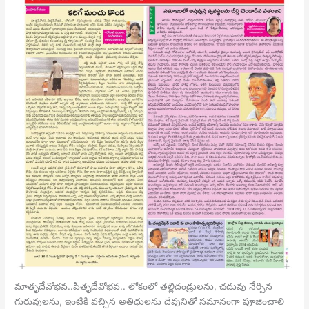
మాతృదేవోభవ..పితృదేవోభవ.. లోకంలో తల్లిదండ్రులను, చదువు నేర్పిన
గురువులను, ఇంటికి వచ్చిన అతిధులను దేవునితో సమానంగా పూజించాలి