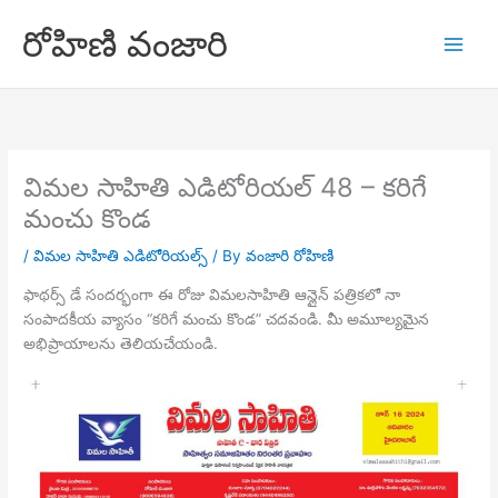
Skip
రోహిణి వంజారి
to
content
విమల సాహితి ఎడిటోరియల్ 48 – కరిగే
మంచు కొండ
/
విమల సాహితి ఎడిటోరియల్స్
/ By
వంజారి రోహిణి
ఫాథర్స్ డే సందర్భంగా ఈ రోజు విమలసాహితి ఆన్లైన్ పత్రికలో నా
సంపాదకీయ వ్యాసం “కరిగే మంచు కొండ” చదవండి. మీ అమూల్యమైన
అభిప్రాయాలను తెలియచేయండి.