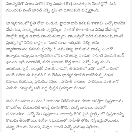
వీటన్నిటితో పాటు మరొక కొత్త పండుగ కొత్త సంవత్సరం మొదట్లోనే మన
ముందుకు వందే భారత్ ఎక్స్ ప్రెస్ లా దూసుకుని వచ్చేస్తోంది.
భాగ్యనగరంలో ప్రతి రోజు పండుగే. హైదరాబాద్ కళలకు కాణాచి. ఎన్నో రాచరిక
వేడుకలు, సంస్కృతులకు పుట్టినిల్లు. ఎందరో కళాకారులు వివిధ వేడుకల్లో
పాల్గొని ఇక్కడ ఉపాధి పొందుతున్నారు. నాంపల్లిలో జరిగే నుమాయిష్ లాంటి
ప్రదర్శనల్లో వివిధ రాష్ట్రాల నుంచి కూడా ఇక్కడకు వచ్చి తమ
వ్యాపారాలను,కళలను ప్రదర్శించి తమ పొట్ట పోసుకునే వాళ్ళు ఎందరో
ఉన్నారు. ఇప్పుడు భాగ్యనగరంలోకి రాబోతున్న పండుగ సాహితీ పండుగ బుక్
ఫెయిర్. ఇది నగరానికి, నగర ప్రజలకు కొత్త కాదు. ఎన్నో ఏళ్ళ నుంచి
జరుగుతున్నదే. ఇప్పటికే విజయవాడలో, తిరుపతిలో జరిగి ఇంకో వారంలో
అంటే సరిగ్గా ఈ ఫిబ్రవరి 9 వ తేదీన భాగ్యనగరానికి రాబోతున్న వేడుక.
కవులు, కథకులు, ప్రచురణ కర్తలు , సాహితీ కారులు, పాఠకులు ఎంతగానో
ఎదురు చూస్తున్న అతి పెద్ద పుస్తక ప్రదర్శనా పండుగ.
దేశం నలుమూలల నుంచే కాకుండా విదేశీయులు కూడా ఆసక్తిగా పుస్తకాలను
కొనుగోలు చేయడానికి ఆసక్తి చూపుతారు. ఎన్నో భాషలు. ఎందరో
రచయితలు. ఎన్నో వేల పుస్తకాలు. దాదాపు 500 పైన స్టాల్ల్స్ లో పుస్తకాలన్నీ
కొలువు తీరుతాయి. కరోనా సమయంలో సాహితీ లోకం నిస్తేజమైపోయింది.
నవ్య, తెలుగు వెలుగు, విపుల లాంటి ఎన్నో ప్రముఖ పత్రికలు,