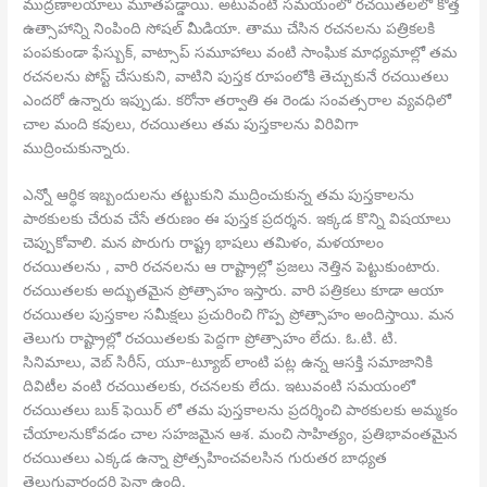
ముద్రణాలయాలు మూతపడ్డాయి. అటువంటి సమయంలో రచయితలలో కొత్త
ఉత్సాహాన్ని నింపింది సోషల్ మీడియా. తాము చేసిన రచనలను పత్రికలకి
పంపకుండా ఫేస్బుక్, వాట్సాప్ సమూహాలు వంటి సాంఘిక మాధ్యమాల్లో తమ
రచనలను పోస్ట్ చేసుకుని, వాటిని పుస్తక రూపంలోకి తెచ్చుకునే రచయితలు
ఎందరో ఉన్నారు ఇప్పుడు. కరోనా తర్వాతి ఈ రెండు సంవత్సరాల వ్యవధిలో
చాల మంది కవులు, రచయితలు తమ పుస్తకాలను విరివిగా
ముద్రించుకున్నారు.
ఎన్నో ఆర్ధిక ఇబ్బందులను తట్టుకుని ముద్రించుకున్న తమ పుస్తకాలను
పాఠకులకు చేరువ చేసే తరుణం ఈ పుస్తక ప్రదర్శన. ఇక్కడ కొన్ని విషయాలు
చెప్పుకోవాలి. మన పొరుగు రాష్ట్ర భాషలు తమిళం, మళయాలం
రచయితలను , వారి రచనలను ఆ రాష్ట్రాల్లో ప్రజలు నెత్తిన పెట్టుకుంటారు.
రచయితలకు అద్భుతమైన ప్రోత్సాహం ఇస్తారు. వారి పత్రికలు కూడా ఆయా
రచయితల పుస్తకాల సమీక్షలు ప్రచురించి గొప్ప ప్రోత్సాహం అందిస్తాయి. మన
తెలుగు రాష్ట్రాల్లో రచయితలకు పెద్దగా ప్రోత్సాహం లేదు. ఓ.టి. టి.
సినిమాలు, వెబ్ సిరీస్, యూ-ట్యూబ్ లాంటి పట్ల ఉన్న ఆసక్తి సమాజానికి
దివిటీల వంటి రచయితలకు, రచనలకు లేదు. ఇటువంటి సమయంలో
రచయితలు బుక్ ఫెయిర్ లో తమ పుస్తకాలను ప్రదర్శించి పాఠకులకు అమ్మకం
చేయాలనుకోవడం చాల సహజమైన ఆశ. మంచి సాహిత్యం, ప్రతిభావంతమైన
రచయితలు ఎక్కడ ఉన్నా ప్రోత్సహించవలసిన గురుతర బాధ్యత
తెలుగువారందరి పైనా ఉంది.