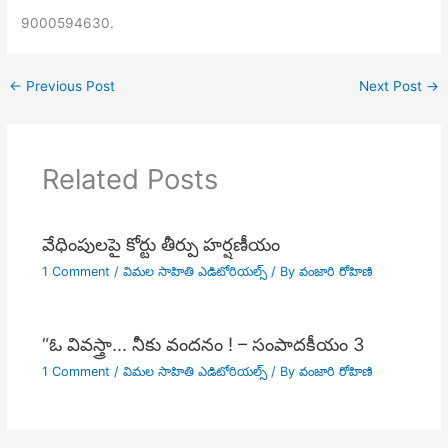
9000594630.
←
Previous Post
Next Post
→
Related Posts
వేధింపులపై కోర్టు తీర్పు హర్షణీయం
1 Comment
/
విమల సాహితి ఎడిటోరియల్స్
/ By
వంజారి రోహిణి
“ఓ వివస్త్రా… నీకు వందనం ! – సంపాదకీయం 3
1 Comment
/
విమల సాహితి ఎడిటోరియల్స్
/ By
వంజారి రోహిణి