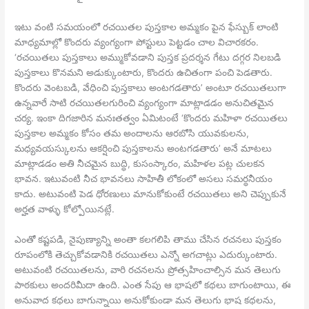
ఇటు వంటి సమయంలో రచయితల పుస్తకాల అమ్మకం పైన ఫేస్బుక్ లాంటి
మాధ్యమాల్లో కొందరు వ్యంగ్యంగా పోస్టులు పెట్టడం చాల విచారకరం.
‘రచయితలు పుస్తకాలు అమ్ముకోవడాని పుస్తక ప్రదర్శన గేటు దగ్గర నిలబడి
పుస్తకాలు కొనమని అడుక్కుంటారు, కొందరు ఉచితంగా పంచి పెడతారు.
కొందరు వెంటబడి, వేధించి పుస్తకాలు అంటగడతారు’ అంటూ రచయితలుగా
ఉన్నవారే సాటి రచయితలగురించి వ్యంగ్యంగా మాట్లాడడం అనుచితమైన
చర్య. ఇంకా దిగజారిన మనఃతత్వం ఏమిటంటే ‘కొందరు మహిళా రచయితలు
పుస్తకాల అమ్మకం కోసం తమ అందాలను ఆరబోసి యువకులను,
మధ్యవయస్కులను ఆకర్షించి పుస్తకాలను అంటగడతారు’ అనే మాటలు
మాట్లాడడం అతి నీచమైన బుద్ధి, కుసంస్కారం, మహిళల పట్ల చులకన
భావన. ఇటువంటి నీచ భావనలు సాహితీ లోకంలో అసలు సమర్ధనీయం
కాదు. అటువంటి పెడ ధోరణులు మానుకోకుంటే రచయితలు అని చెప్పుకునే
అర్హత వాళ్ళు కోల్పోయినట్లే.
ఎంతో కష్టపడి, నైపుణ్యాన్ని అంతా కలగలిపి తాము చేసిన రచనలు పుస్తకం
రూపంలోకి తెచ్చుకోవడానికి రచయితలు ఎన్నో అగచాట్లు ఎదుర్కుంటారు.
అటువంటి రచయితలను, వారి రచనలను ప్రోత్సహించాల్సిన మన తెలుగు
పాఠకులు అందరిమీదా ఉంది. ఎంత సేపు ఆ భాషలో కథలు బాగుంటాయి, ఈ
అనువాద కథలు బాగున్నాయి అనుకోకుండా మన తెలుగు భాష కథలను,