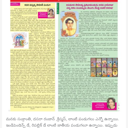
మనకు సంక్రాంతి, దసరా రంజాన్ ,క్రిస్మస్, లాంటి పండుగలు ఎన్నో ఉన్నాయి.
ఇండిపెండెన్స్ డే, రిపబ్లిక్ డే లాంటి జాతీయ పండుగలూ ఉన్నాయి. ఇప్పుడు