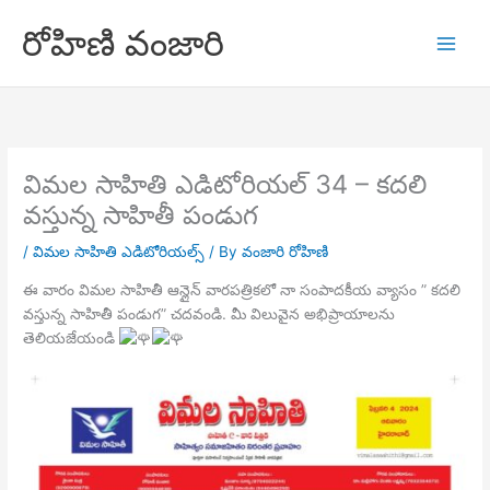
Skip
రోహిణి వంజారి
to
content
విమల సాహితి ఎడిటోరియల్ 34 – కదలి
వస్తున్న సాహితీ పండుగ
/
విమల సాహితి ఎడిటోరియల్స్
/ By
వంజారి రోహిణి
ఈ వారం విమల సాహితీ ఆన్లైన్ వారపత్రికలో నా సంపాదకీయ వ్యాసం ” కదలి
వస్తున్న సాహితీ పండుగ” చదవండి. మీ విలువైన అభిప్రాయాలను
తెలియజేయండి