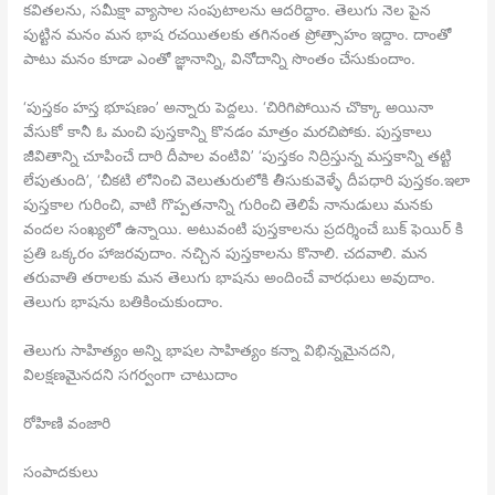
కవితలను, సమీక్షా వ్యాసాల సంపుటాలను ఆదరిద్దాం. తెలుగు నెల పైన
పుట్టిన మనం మన భాష రచయితలకు తగినంత ప్రోత్సాహం ఇద్దాం. దాంతో
పాటు మనం కూడా ఎంతో జ్ఞానాన్ని, వినోదాన్ని సొంతం చేసుకుందాం.
‘పుస్తకం హస్త భూషణం’ అన్నారు పెద్దలు. ‘చిరిగిపోయిన చొక్కా అయినా
వేసుకో కానీ ఓ మంచి పుస్తకాన్ని కొనడం మాత్రం మరచిపోకు. పుస్తకాలు
జీవితాన్ని చూపించే దారి దీపాల వంటివి’ ‘పుస్తకం నిద్రిస్తున్న మస్తకాన్ని తట్టి
లేపుతుంది’, ‘చీకటి లోనించి వెలుతురులోకి తీసుకువెళ్ళే దీపధారి పుస్తకం.ఇలా
పుస్తకాల గురించి, వాటి గొప్పతనాన్ని గురించి తెలిపే నానుడులు మనకు
వందల సంఖ్యలో ఉన్నాయి. అటువంటి పుస్తకాలను ప్రదర్శించే బుక్ ఫెయిర్ కి
ప్రతి ఒక్కరం హాజరవుదాం. నచ్చిన పుస్తకాలను కొనాలి. చదవాలి. మన
తరువాతి తరాలకు మన తెలుగు భాషను అందించే వారధులు అవుదాం.
తెలుగు భాషను బతికించుకుందాం.
తెలుగు సాహిత్యం అన్ని భాషల సాహిత్యం కన్నా విభిన్నమైనదని,
విలక్షణమైనదని సగర్వంగా చాటుదాం
రోహిణి వంజారి
సంపాదకులు