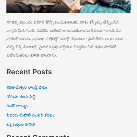
నా కళ్ళ ముందు జరిగిన కొన్ని సంఘటనలకు, నాకు కన్నీళ్ళు తెప్పించిన
వాస్తవ ఘటనలకు మనసు చలించి ఆ అనుభవాలను కథలుగా రాయడం
ప్రారంభించాను. ప్రముఖ పత్రికల్లో యాభై కథలదాకా ప్రచురితం అయినాయి. .
నవ్య వీక్లీ, విశాలాక్షి, వైశానక ప్రభ పత్రికలు నిర్వహించిన కథల పోటీలో
బహుమతులు కూడా పొందాను.
Recent Posts
శివకామేశ్వరి లాండ్రి షాపు
గోధుమ రంగు పిల్లి
రెండో బాల్యం
విజయ మహల్ సెంటర్ కథలు
లక్ష ఒత్తుల కాగడా