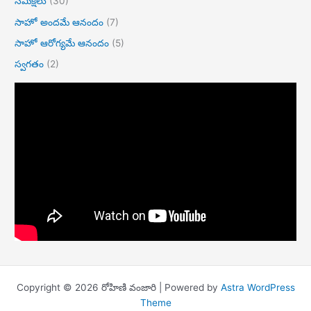
సమీక్షలు
(30)
సాహో అందమే ఆనందం
(7)
సాహో ఆరోగ్యమే ఆనందం
(5)
స్వగతం
(2)
Copyright © 2026 రోహిణి వంజారి | Powered by
Astra WordPress
Theme