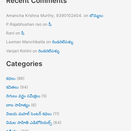
Recent Comments
Amancha Krishna Murthy, 9390102404.
on
బొమ్మలు
P.Rajabhushan rao
on
షీ
Rani
on
షీ
Laxman Manchikatla
on
రెండరటిపళ్ళు
Vanjari Rohini
on
రెండరటిపళ్ళు
Categories
కధలు
(89)
కవితలు
(94)
దిగులు వర్ణం సమీక్షలు
(5)
బాల సాహిత్యం
(6)
విజయ మహల్ సెంటర్ కథలు
(11)
విమల సాహితి ఎడిటోరియల్స్
(64)