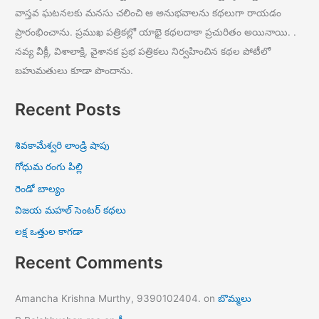
వాస్తవ ఘటనలకు మనసు చలించి ఆ అనుభవాలను కథలుగా రాయడం
ప్రారంభించాను. ప్రముఖ పత్రికల్లో యాభై కథలదాకా ప్రచురితం అయినాయి. .
నవ్య వీక్లీ, విశాలాక్షి, వైశానక ప్రభ పత్రికలు నిర్వహించిన కథల పోటీలో
బహుమతులు కూడా పొందాను.
Recent Posts
శివకామేశ్వరి లాండ్రి షాపు
గోధుమ రంగు పిల్లి
రెండో బాల్యం
విజయ మహల్ సెంటర్ కథలు
లక్ష ఒత్తుల కాగడా
Recent Comments
Amancha Krishna Murthy, 9390102404.
on
బొమ్మలు