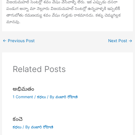
విజయమహల్ సెంటర్లో శవం వేషం వేసేవాళ్ళే లేరు. ఇక ఎప్పుడు దసరా
పండుగ అన్నా మా నెల్లూరు విజయమహల్ సెంటర్లో ఉన్నవాళ్ళకి ఇప్పటికీ
తాగుబోతు రమణయ్య శవం వేషం గుర్తుకు రాకమానదు. కళ్ళు చెమ్మగిల్లక
మానవు.
←
Previous Post
Next Post
→
Related Posts
అభిమతం
1 Comment
/
కధలు
/ By
వంజారి రోహిణి
కంచె
కధలు
/ By
వంజారి రోహిణి