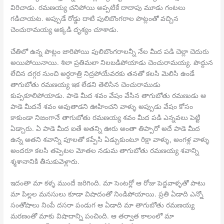
విరిచాడు. రమణయ్య చనిపోయి అప్పటికే దాదాపు మూడు గంటలు
గడిచాయట. అప్పుడే రోడ్డు దాటి పులిబొంగరాల పొట్లంతో వచ్చిన
చెంచురామయ్య అక్కడి దృశ్యం చూశాడు.
చేతిలో ఉన్న పొట్లం జారిపోయి పులిబొంగరాలన్నీ నేల మీద పడి చెల్లా చెదురు
అయిపోయినాయి. శిలా ప్రతిమలా నిలబడిపోయాడు చెంచురామయ్య. పొద్దున
లేచిన దగ్గర నుంచి అర్ధరాత్రి నిద్రపోయేవరకు తనతో కలసి మెలిసి ఉండే
తాగుబోతు రమణయ్య ఇక లేడని తెలిసిన చెంచురాముడు
కుప్పకూలిపోయాడు. పాడె మీద శవం వేషం వేసిన తాగుబోతు రమణుడు ఆ
పాడె మీదనే శవం అవుతాడని ఊహించని వాళ్ళు అప్పుడు వేషం కోసం
కాకుండా నిజంగానే తాగుబోతు రమణయ్య శవం మీద పడి ఎన్నవలు పెట్టి
ఏడ్చారు. ఏ పాడె మీద ఐతే అతన్ని ఊరు అంతా తిప్పారో అదే పాడె మీద
ఉన్న అతని శవాన్ని పూలతో కప్పేసి ఏడ్చుకుంటూ రిక్షా వాళ్ళు, అంగళ్ల వాళ్ళు
అందరూ కలసి తప్పెటల మోతల నడుమ తాగుబోతు రమణయ్య శవాన్ని
శ్మశానానికి తీసుకువెళ్లారు.
ఇదంతా మా కళ్ళ ముందే జరిగింది. మా సెంటర్లో ఆ రోజు పెద్దవాళ్ళతో పాటు
మా పిల్లల మనసులు కూడా విషాదంతో నిండిపోయాయి. ప్రతి ఏడాది ఎన్నో
సంతోషాలు నింపే దసరా పండుగ ఆ ఏడాది మా తాగుబోతు రమణయ్య
మరణంతో మాకు విషాదాన్ని పంచింది. ఆ తర్వాత కాలంలో మా