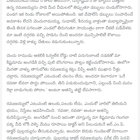
విజయదశమి రెండు రోజులు ఉందనగా, దుర్గాష్టమి రోజు పొద్దున మత్తులో
ఉన్న రమణయ్యను పాడె మీద వీధులలో తిప్పుతూ డబ్బులు దండుకోసాగారు.
పండగ ఇక రెండు రోజులలో అయిపోతుంది. ఇక వేషాలేసి డబ్బులు సంపాదించే
అవకాశం లేదని చెంచురామయ్య, సుధాకర్, శీనయ్య వాళ్లంతా మధ్యాహ్నమైనా
తిండి తినక పగలంతా ఎండలో తిరుగుతూ సాయంత్రం బాగా చీకటి పడేవేళకు
మా ఇంటి దగ్గరకు వచ్చి పాడెను దించి అందరూ మున్సిపాలిటీ కొళాయి
దగ్గరకు వెళ్లి కాళ్ళు చేతులు కడుగుకుంటున్నారు.
చెంచు రాముడు ఆకలికి ఓర్వలేక రోడ్డు దాటి పరుగులాంటి నడకతో మా
కిష్టమామ అంగడికి వచ్చి పులి బొంగరాలు పొట్లం కట్టించుకోసాగాడు. ఈలోగా
మిగతా వాళ్ళు తాగుబోతు రమణయ్య కట్లు విప్పి అతని ముఖాన నీళ్లు
చల్లారు. రమణయ్యలో ఎటువంటి చలనం లేదు. అందరూ కంగారుగా ‘ఒరే
రవణా లేవరా పొద్దు పోయింది. తిని పడుకుందువుగాని, ఎల్లుండి నించి మనం
రిక్షా బాడుగలకు పోదాం ‘ అంటూ అతన్ని తట్టి లేపసాగారు.
రమణయ్యలో ఎటువంటి ఉలుకు,పలుకు లేదు. ఎందుకో వారిలో తెలియని
భయం, నిస్తేజం ఆవహించింది. ‘రవణా, రవణా’ అంటూ అతన్ని
కుదిపేస్తున్నారు. అంగడిలో నుంచి ఇదంతా చూస్తున్న మా కిష్టమామ గబగబా
పక్క వీధి లోకి వెళ్ళి మేము రూపాయి డాక్టర్ అని పిలుచుకునే ఆర్.ఎం.పి.
డాక్టర్ పుల్లయ్యను తీసుకువచ్చాడు. అందరూ బెరుకు గుండెలతో దిగాలుగా
రమణయ్యను చూస్తున్నారు. పుల్లయ్య డాక్టర్ రమణయ్యను పరీక్ష చేసి పెదవి