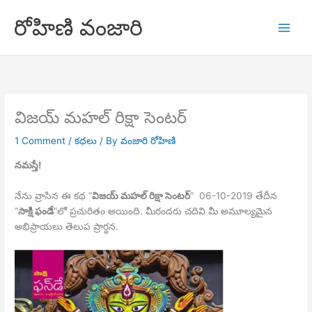
Skip
రోహిణి వంజారి
to
content
విజయ్ మహల్ రిక్షా సెంటర్
1 Comment
/
కధలు
/ By
వంజారి రోహిణి
నమస్తే!
నేను వ్రాసిన ఈ కథ “
విజయ్ మహల్ రిక్షా సెంటర్
” 06-10-2019 తేదీన
“
సాక్షి ఫండే
”లో ప్రచురితం అయింది. మీరందరు చదివి మీ అమూల్యమైన
అభిప్రాయలు తెలుప ప్రార్ధన.