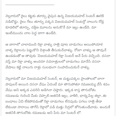
—————————————–
నెల్లూరులో రైలు కట్టకు తూర్పు వైపున ఉన్న విజయమహల్ సెంటర్ ఊరికి
నడిబొడ్డు. రైలు గేటు తూర్పు పక్కన విజయమహల్ సెంటర్లో నాలుగు రోడ్ల
కూడలిలో తూర్పు, దక్షిణ మూలను అనుకొనే మా ఇల్లు ఉండేది. మా
ఇంటిముందు చాల పెద్ద జాగా ఉండేది.
ఆ జాగాలో చాలామంది రిక్షా వాళ్ళు రాత్రి పూట బాడుగలు అయిపోయాక
వాళ్ళ రిక్షాలను పెట్టుకొని విశ్రాంతి తీసుకునేవాళ్ళు. రోజూ వాళ్ళు ఆ తావునే
ఉండడంతో ఆ తావుకు ‘విజయమహల్ రిక్షా సెంటర్ అనే పేరు వచ్చింది. దసరా
వస్తే మా రిక్షా వాళ్ళు అందరూ నవరాత్రులలో బాడుగలు మానేసి దసరా
వేషాలు కట్టి నాలుగు రాళ్లు సులభంగా సంపాదించుకునే వాళ్ళు.
నెల్లూరులో మా విజయమహల్ సెంటర్, ఆ చుట్టుపక్కల ప్రాంతాలలో బాగా
పాపులర్ అయిన దసరా వేషం ఏదంటే మా తాగుపోతూ రమణయ్య వేసే శవం
వేషం అని అక్కడ ఎవరిని అడిగినా చెప్తారు. ఇక్కడ కాస్త తాగుబోతు
రమణుడు గురించి మీకు చెప్పాలి.అతనికి ఇల్లు, వాకిలి, భార్య,పిల్ల జిల్లా..ఈ
బంధాలు ఏవి లేకపోవడంతో రిక్షా బాడుగలు లేనపుడు పగలు రాత్రి తేడా
లేకుండా సారాయి తాగేసి రిక్షాలో పడి మత్తు నిద్రలో జోగుతుండేవాడు. అందుకే
అతనికి తాగుబోతు రమణుడు అని పేరు మా సెంటర్ లో.