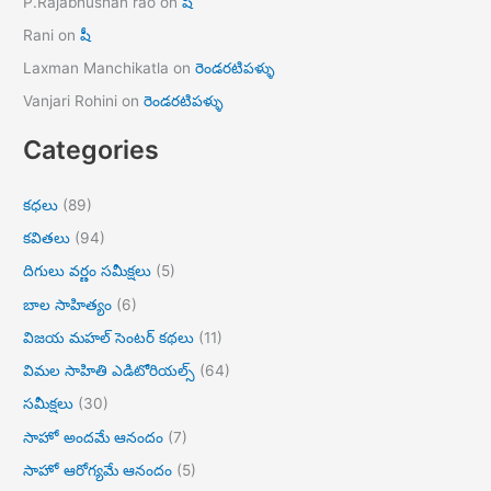
P.Rajabhushan rao
on
షీ
Rani
on
షీ
Laxman Manchikatla
on
రెండరటిపళ్ళు
Vanjari Rohini
on
రెండరటిపళ్ళు
Categories
కధలు
(89)
కవితలు
(94)
దిగులు వర్ణం సమీక్షలు
(5)
బాల సాహిత్యం
(6)
విజయ మహల్ సెంటర్ కథలు
(11)
విమల సాహితి ఎడిటోరియల్స్
(64)
సమీక్షలు
(30)
సాహో అందమే ఆనందం
(7)
సాహో ఆరోగ్యమే ఆనందం
(5)