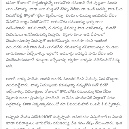
దసరా రోజులలో పొద్దుపొద్దున్నే తాగుబోతు రమణుడి చేత పుల్లుగా మందు
తాగించేవాళ్ళు. బాగా తాగి మత్తులో వొళ్ళు తెలీకుండా ఉండే అతన్ని పాడె మీద
పడుకోబెట్టి తాళ్లతో గట్టిగా కట్టసేవాళ్ళు. చెంచు రామయ్య ఆడమనిషి వేషం
వేసుకొని జుట్టు విరబోసుకొని తాగుబోతు రమణయ్య భార్య లాగా
నటించేవాడు. ఇక సుధాకర్, రంగయ్య, శీనయ్య పాడె మోసేవాళ్ళు. మూడో
మనుషులు అనిపించుకున్న మస్తాను, కస్తూరి కూడా ఆడ వేషాలలో
చెంచురామయ్య ఏడుపుతో జతకలిపేవాళ్లు. అందరూ కలసి ఇంటింటి
ముందరకు వెళ్లి పాడె దింపి తాగుబోతు రమణయ్య చనిపోయినట్టు గుండెలు
బాదుకుంటూ ఏడ్చేవాళ్ళు. ఇళ్లలోని ఆడవాళ్లు ఇదెక్కడి పాడు వేషం అని
చీదరించుకుంటూనే డబ్బులు ఇచ్చేవాళ్ళు త్వరగా వాళ్ళను వదిలించుకోవచ్చు
అని.
అలాగే వాళ్ళు పాడెను అంగడి అంగడి ముందర దింపి ఏడుపు, పెడ బొబ్బలు
మొదలెట్టేవారు. వాళ్ళ ఏడుపులకు కడుపుబ్బా నవ్వుకొని పదో పరకో
ఇచ్చేవాళ్ళు. నవరాత్రులు రోజులలో తాగుబోతు రమణయ్య శవం వేషం
నెల్లూరు అంతా ప్రాచుర్యం పొందింది. ఆ వేషం చూడడానికి పిల్లలతో పాటు
పెద్దవాళ్ళు కూడా ఎక్కడెక్కడనుంచో మా విజయమహల్ సెంటర్ కి వచ్చేవాళ్లు.
అప్పుడు మేము పదోతరగతిలో ఉన్నప్పుడు అనుకుంటా ఎప్పటిలాగే ఆ ఏడాది
కూడా నవరాత్రులు తాగుబోతు రమణయ్య చేత శవం వేషం వేయించారు. ఇంక