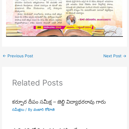
←
Previous Post
Next Post
→
Related Posts
కర్పూర దీపం సమీక్ష – జెల్ది విద్యాధరరావు గారు
సమీక్షలు
/ By
వంజారి రోహిణి