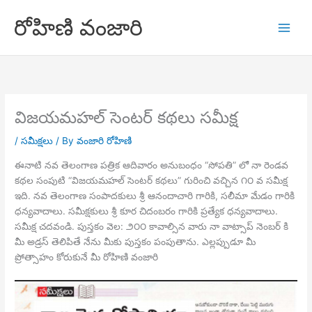
Skip
రోహిణి వంజారి
to
content
విజయమహల్ సెంటర్ కథలు సమీక్ష
/
సమీక్షలు
/ By
వంజారి రోహిణి
ఈనాటి నవ తెలంగాణ పత్రిక ఆదివారం అనుబంధం “సోపతి” లో నా రెండవ
కథల సంపుటి “విజయమహల్ సెంటర్ కథలు” గురించి వచ్చిన ౧౦ వ సమీక్ష
ఇది. నవ తెలంగాణ సంపాదకులు శ్రీ ఆనందాచారి గారికి, సలీమా మేడం గారికి
ధన్యవాదాలు. సమీక్షకులు శ్రీ కూర చిదంబరం గారికి ప్రత్యేక ధన్యవాదాలు.
సమీక్ష చదవండి. పుస్తకం వెల: ౨౦౦ కావాల్సిన వారు నా వాట్సాప్ నెంబర్ కి
మీ అడ్రస్ తెలిపితే నేను మీకు పుస్తకం పంపుతాను. ఎల్లప్పుడూ మీ
ప్రోత్సాహం కోరుకునే మీ రోహిణి వంజారి