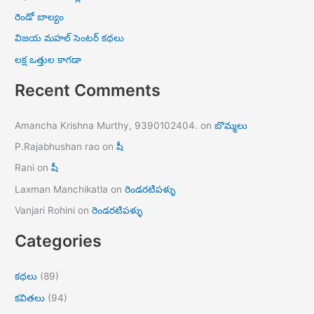
రెండో బాల్యం
విజయ మహల్ సెంటర్ కథలు
లక్ష ఒత్తుల కాగడా
Recent Comments
Amancha Krishna Murthy, 9390102404.
on
బొమ్మలు
P.Rajabhushan rao
on
షీ
Rani
on
షీ
Laxman Manchikatla
on
రెండరటిపళ్ళు
Vanjari Rohini
on
రెండరటిపళ్ళు
Categories
కధలు
(89)
కవితలు
(94)