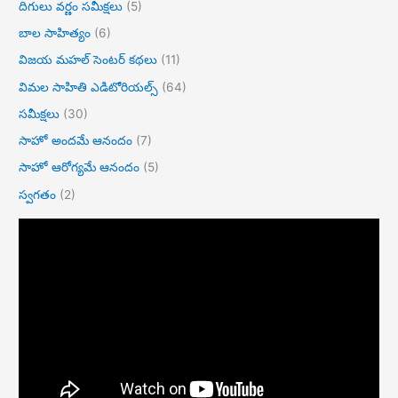
దిగులు వర్ణం సమీక్షలు
(5)
బాల సాహిత్యం
(6)
విజయ మహల్ సెంటర్ కథలు
(11)
విమల సాహితి ఎడిటోరియల్స్
(64)
సమీక్షలు
(30)
సాహో అందమే ఆనందం
(7)
సాహో ఆరోగ్యమే ఆనందం
(5)
స్వగతం
(2)