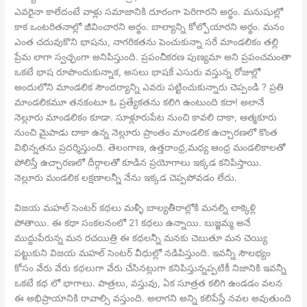
ఎవరైనా కాలేదంటే వాళ్లు సమాజానికి దూరంగా పెరిగారని అర్థం. మనుషుల్లో
కాక ఒంటరితనాల్లో జీవించారని అర్థం. బాల్యాన్ని కోల్పోయారని అర్థం. మనం
ఎంత చదువుకొని భాషను, నాగరికతను పెంచుకున్నా సరే మాండలికం తల్లి
ప్రేమ లాగా స్వచ్ఛంగా అనిపిస్తుంది. ప్రపంచీకరణ పుణ్యమా అని ప్రపంచమంతా
ఒకటే భాష రూపొందుకున్నాక, అసలు భాషకే ఎసురు వస్తున్న రోజుల్లో
అందులోని మాండలిక సౌందర్యాన్ని ఎవరు పట్టించుకున్నారు చెప్పండి ? ప్రతి
మాండలికమూ తనకంటూ ఓ ప్రత్యేకతను కలిగి ఉంటుంది కదా! అలానే
నెల్లూరు మాండలికం కూడా. సూళ్లూరుపేట నుంచి కావలి దాకా, ఆత్మకూరు
నుంచి మైపాడు దాకా ఉన్న నెల్లూరు ప్రాంతం మాండలిక ఉచ్చారణలో కొంత
విభిన్నతను ప్రదర్శిస్తుంది. తెలంగాణ, ఉత్తరాంధ్ర,మధ్య ఆంధ్ర మండలికాలతో
పోలిస్తే ఉచ్చారణలో దీర్గాలతో కూడిన ప్రయోగాలు ఇక్కడ కనిపిస్తాయి.
నెల్లూరు మండలిక లక్షణాలన్నీ నేను ఇక్కడ చెప్పపోవడం లేదు.
విజయ మహల్ సెంటర్ కథలు మళ్ళీ బాల్యతీరాల్లోకి మనల్ని లాక్కెళ్లి
పోతాయి. ఈ కథా సంకలనంలో 21 కథలు ఉన్నాయి. బుజ్జమ్మ అనే
ముద్దుపేరున్న మన రచయిత్రి ఈ కథలన్నీ మనకు చెబుతూ మన చెయ్యి
పట్టుకుని విజయ మహల్ సెంటర్ వీధుల్లో నడిపిస్తుంది. ఇవన్నీ సౌలభ్యం
కోసం వేరు వేరు కథలుగా వేరు చేసినట్లుగా కనిపిస్తున్నప్పటికీ నిజానికి ఇవన్నీ
ఒకటే కథ లో భాగాలు. పాత్రలు, వస్తువు, ఏక సూత్రత కలిగి ఉండడం వలన
ఈ అభిప్రాయానికి రావాల్సి వస్తుంది. అలాగని అన్ని కలిపేస్తే నవల అవుతుంది