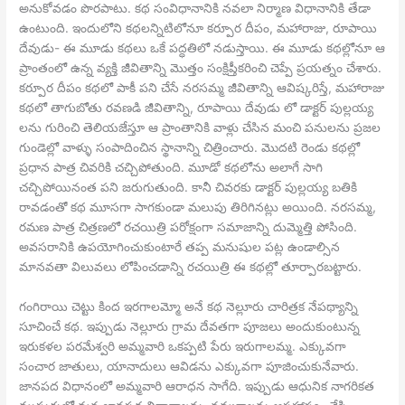
అనుకోవడం పొరపాటు. కథ సంవిధానానికి నవలా నిర్మాణ విధానానికి తేడా
ఉంటుంది. ఇందులోని కథలన్నిటిలోనూ కర్పూర దీపం, మహారాజు, రూపాయి
దేవుడు- ఈ మూడు కథలు ఒకే పద్ధతిలో నడుస్తాయి. ఈ మూడు కథల్లోనూ ఆ
ప్రాంతంలో ఉన్న వ్యక్తి జీవితాన్ని మొత్తం సంక్షిప్తీకరించి చెప్పే ప్రయత్నం చేశారు.
కర్పూర దీపం కథలో పాకీ పని చేసే నరసమ్మ జీవితాన్ని ఆవిష్కరిస్తే, మహారాజు
కథలో తాగుబోతు రవణడి జీవితాన్ని, రూపాయి దేవుడు లో డాక్టర్ పుల్లయ్య
లను గురించి తెలియజేస్తూ ఆ ప్రాంతానికి వాళ్లు చేసిన మంచి పనులను ప్రజల
గుండెల్లో వాళ్ళు సంపాదించిన స్థానాన్ని చిత్రించారు. మొదటి రెండు కథల్లో
ప్రధాన పాత్ర చివరికి చచ్చిపోతుంది. మూడో కథలోను అలాగే సాగి
చచ్చిపోయినంత పని జరుగుతుంది. కానీ చివరకు డాక్టర్ పుల్లయ్య బతికి
రావడంతో కథ మూసగా సాగకుండా మలుపు తిరిగినట్లు అయింది. నరసమ్మ,
రమణ పాత్ర చిత్రణలో రచయిత్రి పరోక్షంగా సమాజాన్ని దుమ్మెత్తి పోసింది.
అవసరానికి ఉపయోగించుకుంటారే తప్ప మనుషుల పట్ల ఉండాల్సిన
మానవతా విలువలు లోపించడాన్ని రచయిత్రి ఈ కథల్లో తూర్పారబట్టారు.
గంగిరాయి చెట్టు కింద ఇరగాలమ్మో అనే కథ నెల్లూరు చారిత్రక నేపథ్యాన్ని
సూచించే కథ. ఇప్పుడు నెల్లూరు గ్రామ దేవతగా పూజలు అందుకుంటున్న
ఇరుకళల పరమేశ్వరి అమ్మవారి ఒకప్పటి పేరు ఇరుగాలమ్మ. ఎక్కువగా
సంచార జాతులు, యానాదులు ఆవిడను ఎక్కువగా పూజించుకునేవారు.
జానపద విధానంలో అమ్మవారి ఆరాధన సాగేది. ఇప్పుడు ఆధునిక నాగరికత