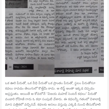
ఒక ఊరి పేరుతో, ఒక వీధి పేరుతో ఒక ప్రాంతం పేరుతో, స్థలం పేరుతోనూ
కథలు రావడం తెలుగులో కొత్తేమీ కాదు. ఆ లిస్ట్ అంతా ఇక్కడ చెప్పడం
అప్రస్తుతం. అయితే ఆ కోవలోనే “విజయ మహల్ సెంటర్ కథలు” పేరుతో
వంజారి రోహిణి గారు ఓ కథా సంపుటి వేశారు. ఈ కథలన్నీ గతంలో విశాలాక్షి
మాస పత్రికలో వచ్చినవే. కథలకు అసలు వస్తువు ఎక్కడి నుంచి తీసుకోవాలి