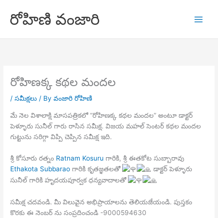
Skip
రోహిణి వంజారి
to
content
రోహిణక్క కథల మందల
/
సమీక్షలు
/ By
వంజారి రోహిణి
మే నెల విశాలాక్షి మాసపత్రికలో “రోహిణక్క కథల మందల” అంటూ డాక్టర్
పెళ్ళూరు సునీల్ గారు రాసిన సమీక్ష. విజయ మహల్ సెంటర్ కథల మందల
గుట్టును సరిగ్గా విప్పి చెప్పిన సమీక్ష ఇది.
శ్రీ కోసూరు రత్నం
Ratnam Kosuru
గారికి, శ్రీ ఈతకోట సుబ్బారావు
Ethakota Subbarao
గారికి కృతజ్ఞతలతో
డాక్టర్ పెళ్ళూరు
సునీల్ గారికి హృదయపూర్వక ధన్యవాదాలతో
సమీక్ష చదవండి. మీ విలువైన అభిప్రాయాలను తెలియజేయండి. పుస్తకం
కొరకు ఈ నెంబర్ ను సంప్రదించండి -9000594630