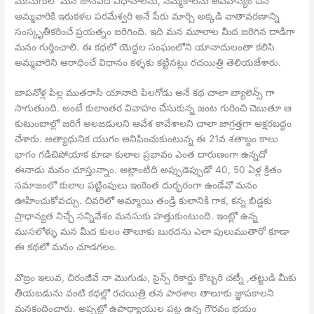
ముసుగులో మన జానపద విధానాలను, నమ్మకాలను అపహాస్యం చేసి
అమ్మవారికి ఇరుకళల పరమేశ్వరి అనే పేరు మార్చి అక్కడి వాతావరణాన్ని
సంస్కృతీకరించే ప్రయత్నం జరిగింది. ఇది మన మూలాల మీద జరిగిన దాడిగా
మనం గుర్తించాలి. ఈ కథలో యెద్దల సంఘంలోని యానాదులంతా కలిసి
అమ్మవారిని ఆరాధించే విధానం కళ్ళకు కట్టినట్లు రచయిత్రి తెలియజేశారు.
బాపనోళ్ల పిల్ల ముతరాసి యానాది పిలగోడు అనే కథ చాలా బ్యాలెన్స్ గా
సాగుతుంది. అంటే కులాంతర వివాహం చేసుకున్న జంట గురించి చెబుతూ ఆ
కుటుంబాల్లో జరిగే అలజడులని ఆవేశ కావేశాలని చాలా జాగ్రత్తగా అక్షరబద్ధం
చేశారు. అత్యాధునిక యుగం అనిపించుకుంటున్న ఈ 21వ శతాబ్దం కాలు
భాగం గడిచిపోయాక కూడా కులాల ప్రభావం ఎంత దారుణంగా ఉన్నదో
ఈనాడు మనం చూస్తున్నాం. అట్లాంటిది అప్పుడెప్పుడో 40, 50 ఏళ్ల క్రితం
సమాజంలో కులాల పట్టింపులు ఇంకెంత దుర్భరంగా ఉండేవో మనం
ఊహించుకోవచ్చు. చివరిలో అమ్మాయి తండ్రి కులానికి గాక, కన్న బిడ్డకు
ప్రాధాన్యత నిచ్చే సన్నివేశం మనసుకు హత్తుకుంటుంది. ఇంట్లో ఉన్న
ముసలోళ్ళు మన మీద కులం తాలూకు బురదను ఎలా పులుముతారో కూడా
ఈ కథలో మనం చూడగలం.
వొజ్రం ఇలువ, చిరంజీవే నా మొగుడు, సైన్స్ రికార్డు కొబ్బరి చట్నీ ,తట్టుడి మీకు
తీయబడును వంటి కథల్లో రచయిత్రి తన పాఠశాల తాలూకు జ్ఞాపకాలని
మనకందించారు. అప్పట్లో ఉపాధ్యాయుల పట్ల ఉన్న గౌరవం భయం