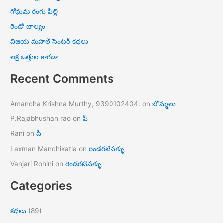
గోధుమ రంగు పిల్లి
రెండో బాల్యం
విజయ మహల్ సెంటర్ కథలు
లక్ష ఒత్తుల కాగడా
Recent Comments
Amancha Krishna Murthy, 9390102404.
on
బొమ్మలు
P.Rajabhushan rao
on
షీ
Rani
on
షీ
Laxman Manchikatla
on
రెండరటిపళ్ళు
Vanjari Rohini
on
రెండరటిపళ్ళు
Categories
కధలు
(89)