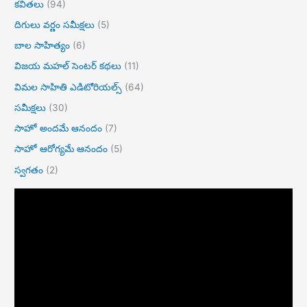
కవితలు
(94)
దిగులు వర్ణం సమీక్షలు
(5)
బాల సాహిత్యం
(6)
విజయ మహల్ సెంటర్ కథలు
(11)
విమల సాహితి ఎడిటోరియల్స్
(64)
సమీక్షలు
(30)
సాహో అందమే ఆనందం
(7)
సాహో ఆరోగ్యమే ఆనందం
(5)
స్వగతం
(2)