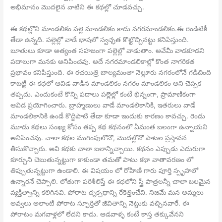
అభిమానం మొదలైన వాటిని ఈ కథల్లో చూడవచ్చు.
ఈ కథల్లోని మాండలికం పల్లె మాండలికం కాదు నగరమాండలికం.ఈ రెండిటికీ
తేడా ఉన్నది. పల్లెల్లో వాడే భాషలో స్వచ్ఛత కొట్టొచ్చినట్టు కనిపిస్తుంది.
బూతులు కూడా అత్యంత సహజంగా పల్లెల్లో వాడుతాం. అవేమీ వాడకూడని
పదాలుగా మనకు అనిపించవు. అదే నగరమాండలికాల్లో కొంత నాగరికత
ప్రభావం కనిపిస్తుంది. ఈ రచయిత్రి బాల్యమంతా నెల్లూరు నగరంలోనే గడిచింది
కాబట్టి ఈ కథలో ఆవిడ వాడిన మాండలికం నగరం మాండలికం అని చెప్పక
తప్పదు. ఎందుకంటే కొన్ని పదాలు పల్లెల్లో కంటే భిన్నంగా, ప్రామాణికంగా
ఆవిడ ప్రయోగించారు. బ్రాహ్మణులు వాడే మాండలికానికి, ఇతరులు వాడే
మాండలికానికి ఉండే కొద్దిపాటి తేడా కూడా ఇందుకు కారణం కావచ్చు. రెండు
మూడు కథలు సంఖ్య కోసం తప్ప కథ కథనంలో ఏమంత బలంగా ఉన్నాయని
అనిపించవు. చాలా కథల ముగింపులోనో, మొదల్లోనో పాటల ప్రస్తావన
తీసుకొచ్చారు. అవి కథకు చాలా బలాన్నిచ్చాయి. కథనం ఎప్పుడు ఎదురుగా
కూర్చుని చెబుతున్నట్టుగా కాకుండా తమతో పాటు కథా వాతావరణం లో
తిప్పుతున్నట్టుగా ఉండాలి. ఈ విషయం లో రోహిణి గారు పూర్తి స్పృహలో
ఉన్నారనే చెప్పాలి. లోతుగా పరిశీలిస్తే ఈ కథలోని స్త్రీ పాత్రలన్నీ చాలా బలమైన
వ్యక్తిత్వాన్ని కలిగినవి. పోరాట దృక్పథాన్ని రేకెత్తించేవి. నిజమే మన అమ్మలు
అవ్వలు అలాంటి పోరాట స్ఫూర్తితో జీవితాన్ని నెట్టుకు వచ్చినవారే. ఈ
పోరాటం మగవాళ్లలో లేదని కాదు. ఆడవాళ్ళ కంటే కాస్త తక్కువేనని