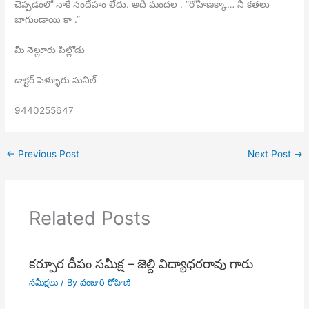
చెప్పడంలో నాకే సందేహం లేదు. అదీ మందల . “రోహిణక్కా… నీ కతలు
బాగుండాయి కా .”
మీ నెల్లూరు పిల్లోడు
డాక్టర్ పెళ్ళూరు సునీల్
9440255647
←
Previous Post
Next Post
→
Related Posts
కర్పూర దీపం సమీక్ష – జెల్ది విద్యాధరరావు గారు
సమీక్షలు
/ By
వంజారి రోహిణి