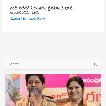
మది నదిలో నిరంతరం ప్రవహించే భాష –
అంతరంగపు భాష
సమీక్షలు
/ By
వంజారి రోహిణి
S
e
a
r
c
h
f
o