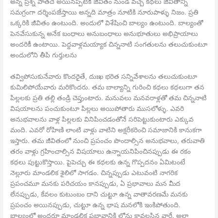
అన్న ప్రశ్న పాతదే అయినప్పటికీ జీవితం నుండి వచ్చే కథలు జీవితాన్ని
సమగ్రంగా దర్శింపజేస్తాయి అన్నది మాత్రం నూటికి నూరుపాళ్ళు నిజం. ప్రతి
ఒక్కరికి జీవితం ఉంటుంది. అందులో విశేషించి బాల్యం ఉంటుంది. బాల్యంతో
పెనవేసుకున్న అనేక బంధాలు అనుబంధాలు అనుభూతులు అభిప్రాయాలు
అందరికీ ఉంటాయి. పెద్దవాళ్లమయ్యాక చిన్ననాటి సంగతులను తలుచుకుంటూ
అందులోని తీపి గుర్తులను
తవ్విపోసుకునేవారు కొందరైతే, దుఃఖ భరిత సన్నివేశాలను తలుచుకుంటూ
కుమిలిపోయేవారు మరికొందరు. తమ బాల్యాన్ని గురించి కథలు కథలుగా తన
పిల్లలకు ప్రతి తల్లి తండ్రి చెప్తుంటారు. మనువలు మనవరాళ్లతో తమ చిన్ననాటి
విషయాలను పంచుకుంటూ పిల్లలు అయిపోతారు ముసలోళ్ళు. ఎవరి
అనుభవాలను వాళ్ల పిల్లలకు వినిపించడంతోనే సరిపెట్టుకుంటారు ఎక్కువ
మంది. ఎవరో రోహిణి లాంటి వాళ్లు వాటిని అక్షరీకరించి సమాజానికి కానుకగా
ఇస్తారు. తమ జీవితంలో నుంచి ప్రపంచం పొందాల్సిన అనుభవాలు, తరువాతి
తరం వాళ్లు గ్రహించాల్సిన విషయాలు ఉన్నాయనిపించినప్పుడు ఈ రకం
కథలు పుట్టుకొస్తాయి. పైపెచ్చు ఈ కథలకు ఉన్న గొప్పదనం ఏమిటంటే
నెల్లూరు మాండలిక శైలిలో సాగడం. చిన్నప్పుడు ఎటువంటి నాగరిక
ప్రపంచమూ మనకు పరిచయం కానప్పుడు, ఏ ప్రభావాలు మన మీద
లేనప్పుడు, కేవలం కుటుంబం దాని చుట్టూ ఉన్న వాతావరణమే మనకు
ప్రపంచం అయినప్పుడు, చుట్టూ ఉన్న భాష మనలోకి ఇంకిపోతుంది.
బాల్యంలో అందరూ మాండలిక ప్రభావానికి లోను కావలసిన వారే. అలా