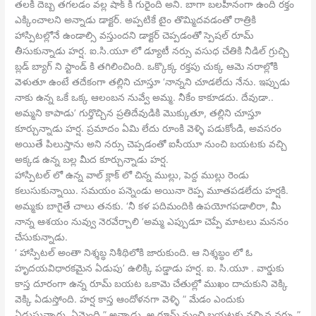
తలకి దెబ్బ తగలడం వల్ల షాక్ కి గురైంది అని. బాగా బలహీనంగా ఉంది రక్తం
ఎక్కించాలని అన్నాడు డాక్టర్. అప్పటికే టైం తొమ్మిదవడంతో రాత్రికి
హాస్పిటల్లోనే ఉండాల్సి వస్తుందని డాక్టర్ చెప్పడంతో స్పెషల్ రూమ్
తీసుకున్నాడు హర్ష. ఐ.సి.యూ లో డ్యూటీ నర్సు వసుధ చేతికి నీడిల్ గ్రుచ్చి
బ్లడ్ బ్యాగ్ ని స్టాండ్ కి తగిలించింది. ఒక్కొక్క రక్తపు చుక్క ఆమె నరాల్లోకి
వెళుతూ ఉంటే తదేకంగా తల్లిని చూస్తూ ‘నాన్నని చూడలేదు నేను. ఇప్పుడు
నాకు ఉన్న ఒకే ఒక్క ఆలంబన నువ్వే అమ్మ. నీకేం కాకూడదు. దేవుడా..
అమ్మని కాపాడు’ గుర్తొచ్చిన ప్రతిదేవుడికి మొక్కుతూ, తల్లిని చూస్తూ
కూర్చున్నాడు హర్ష. ప్రమాదం ఏమి లేదు రూంకి వెళ్ళి పడుకోండి, అవసరం
అయితే పిలుస్తాను అని నర్సు చెప్పడంతో ఐసీయూ నుంచి బయటకు వచ్చి
అక్కడ ఉన్న బల్ల మీద కూర్చున్నాడు హర్ష.
హాస్పిటల్ లో ఉన్న వాల్ క్లాక్ లో చిన్న ముల్లు, పెద్ద ముల్లు రెండు
కలుసుకున్నాయి. సమయం పన్నెండు అయినా రెప్ప మూతపడలేదు హర్షకి.
అమ్మకు బాగైతే చాలు తనకు. ‘నీ కళ పదిమందికి ఉపయోగపడాలిరా, మీ
నాన్న ఆశయం నువ్వు నెరవేర్చాలి ‘అమ్మ ఎప్పుడూ చెప్పే మాటలు మననం
చేసుకున్నాడు.
‘ హాస్పిటల్ అంతా నిశ్శబ్ధ నిశీథిలోకి జారుకుంది. ఆ నిశ్శబ్ధం లో ఓ
హృదయవిధారకమైన ఏడుపు’ ఉలిక్కి పడ్డాడు హర్ష. ఐ. సి.యూ . వార్డుకు
కాస్త దూరంగా ఉన్న రూమ్ బయట ఒకామె చేతుల్లో ముఖం దాచుకుని వెక్కి
వెక్కి ఏడుస్తోంది. హర్ష కాస్త ఆందోళనగా వెళ్ళి ” మేడం ఎందుకు
ఏడుస్తున్నారు. ఏమైంది ” అన్నాడు. అ రూమ్ నుంచి బయటకు వచ్చిన నర్సు ”