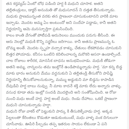
తన కర్తవ్యమ్ ఏంటో బోధ పడింది హర్ష కి మధుని చూసాక. అతని
తల్లితండ్రులు, డాక్టర్ అనుమతి తో మధుసూదన్ ని దత్తత తీసుకున్నాడు.
మధుకు ప్రాణమున్నంత వరకు తన ప్రాణంలా చూసుకుంటానని వారికి మాట
ఇచ్చాడు. మొదట అమ్మ ఏం అంటుందో అని సందేహ పడ్డాడు, కానీ అతని
నిర్ణయాన్ని ఆమె మనస్ఫూర్తిగా ప్రశంసించింది.
కాలం కాంతి వేగంతో పోటీపడి ఆరునెలలు ముందుకు పరుగు తీసింది. ఈ
ఆరు నెలల్లో మధుకి కొన్ని సర్జరీలు జరిగాయి. కానీ అతను ప్రాణమున్న ఓ
బొమ్మ అంతే. మొదట స్పృహ వచ్చాక కాళ్ళు, చేతులు లేకపోవడం చూసుకుని
బిత్తర పోయాడు. కనీసం ఒంటిని కదిలించాలన్న మరొకరి ఆసరా ఉండాల్సిందే.
చాల రోజులు శారీరక, మానసిక బాధను అనుభవించాడు. మధుకి తోడుగా
అతని అమ్మ, నాన్నలను తమ ఇంట్లోనే ఉండిపొమ్మన్నాడు హర్ష. ‘మా కన్న బిడ్డ
మాకు భారం అనుకుని మేము వద్దనుకుని ఏ తల్లితండ్రి తీసుకోని పాపిష్టి
నిర్ణయాన్ని తీసుకోవాలనుకున్నా, మమ్ము అడ్డుకుని మా బిడ్డను కాపాడిన
దేవుడివి హర్ష బాబు నువ్వు. నీ మాట కాదనే శక్తి మాకు లేదు అన్నారు వాళ్ళు.
వసుధ కూడా తమ ఇంట్లో సందడి మొదలైంది అని సంతోషించింది. ఆ రోజు
నుంచి మధు అంటే హర్ష. హర్ష అంటే మధు. రెండు దేహాలు. ఒకటే ప్రాణంగా
మధుని చూసుకున్నాడు హర్షా.
మధుని రోజు వాకర్ లో పెట్టుకుని పార్కు కి తీసుకెళ్ళేవాడు హర్ష. అక్కడ
పిల్లలంతా కేరింతలు కొడుతూ ఆడుకుంటుంటే, మధు వాళ్ళ వంక దిగులుగా
చూసేవాడు. ఊపిరి పీల్చడం తప్ప ఇతరుల సాయం లేకుండా ఏ పని