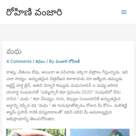
Skip
రోహిణి వంజారి
to
content
మధు
4 Comments
/
కధలు
/ By
వంజారి రోహిణి
కాళ్ళు, చేతులు లేవు. అయినా ఆ పసివాడు చక్కగా చిత్రాలు గీస్తున్నాడు. ఇది
ఎలా సాధ్యం. అద్భుతమైన చిత్రలేఖన కళాకారుడు మా ఆత్మీయ తమ్ముడు
ఆర్టిస్ట్ హర్ష జైన్, అతని చిన్నారి శిష్యుడు మధుసూదన్ ల మధ్య జరిగిన
యదార్ధ సంఘటనలే “ఎమ్మెస్సార్ కథా ప్రపంచం 2020″ సంపుటిలో నేను
రాసిన ” మధు ” కథా నేపధ్యం. గురు, శిష్యుల సంబంధానికి అద్భుతమైన
అర్ధాన్ని చెప్పిన కథ “మధు ” ఈ గురుపూజోత్సవం రోజున మీ కోసం. మలిశెట్టి
శ్యామ్ ప్రసాద్ గారికి ధన్యవాదాలతో. కథని చదివి మీ అమూల్యమైన
అభిప్రాయాన్ని తెలుపగోరుతూ..