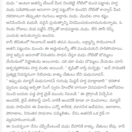
మధు ” అంటూ అతన్ని టేబుల్ మీద నిలబెట్టి నోటిలో కుంచె పెట్టాడు హర్ష.
మధు పడిపోకుండా ఆసరాగా హర్ష పట్టుకోగా కుంచెని నోటితో కాన్వాస్ మీద
రకరకాలుగా తిప్పుతూ రంగులు అద్దాడు మధు. మొదట చాల కష్టం
అనిపించింది మధుకి. వద్దని ప్రయత్నాన్ని విరమించుకుందామనుకున్నాడు. ఓ
రెండు రోజులు మెడ పట్టేసి నొప్పితో బాధపడ్డాడు మధు. లేని పోనీ రిస్క్
ఎందుకు అనుకున్నారు అందరు.
కానీ జీవితంలో గెలవాలనే అతని తపన ముందు, లక్ష్యాన్ని సాధించాలనే
అతని పట్టుదల ముందు ఈ అడ్డంకులన్నీ తోక ముడుచుకుని పారిపోయాయి.
హర్ష ఇచ్చిన ఆసరాతో నిరంతరం సాధన చేస్తూ మధు నోటితో బొమ్మలు
వేయడంలో నిష్ణాతుడు అయినాడు. చక చకా మధు బొమ్మలు వేయడం చూసి
ఆశ్చర్యపోవడం హర్ష వంతు అయింది. ” కృషితో నాస్తి దుర్భిక్షం ” అనే సామెతకి
ప్రత్యక్ష నిదర్శనంగా నిలిచాడు కాళ్ళు చేతులు లేని మధుసూదన్.
” ఇప్పుడు మాస్టర్ మధుసూదన్ గురువు మిస్టర్ హర్ష మాట్లాడాలి ” కరతాళ
ధ్వనుల మధ్య అర్పితా సింగ్ స్వరం హిందోళ రాగంలా వినపడగానే ఆలోచనల
నుంచి బయట పడ్డ హర్ష మైక్ ముందు నిలబడి ” ఈ ప్రోగ్రాంకి విచ్చేసిన
అందరికి, లైవ్ టెలికాస్ట్ చూసే వారికీ అందరికీ కూడా నా వందనాలు. మాస్టర్
మధు సాధించిన ఈ విజయం ఎన్నో శారీరక, మానసిక ఆవేదనల, ఆరాటాల,
పోరాటాల, నిరంతర సాధనాల సమ్మిళితం. నేను అతనికి ఒక గైడ్ గా
వ్యవహరించానంతే.
ఈ సందర్భంగా నేను చెప్పేదేంటంటే మధు దేహానికి కాళ్ళు, చేతులు లేవు. కానీ