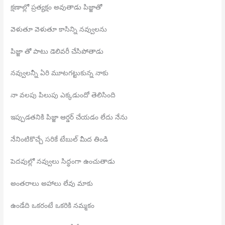
క్షణాల్లో ప్రత్యక్షం అవుతాడు పిజ్జాతో
వెళుతూ వెళుతూ కాసిన్ని నవ్వులను
పిజ్జా తో పాటు డెలివరీ చేసిపోతాడు
నవ్వులన్నీ ఏరి మూటగట్టుకున్న నాకు
నా వలపు పిలుపు ఎక్కడుందో తెలిసింది
ఇప్పుడతనికి పిజ్జా ఆర్డర్ చేయడం లేదు నేను
నేనింటికొచ్చే సరికే టేబుల్ మీద తిండి
పెదవుల్లో నవ్వులు సిద్ధంగా ఉంచుతాడు
అంతరాలు అహాలు లేవు మాకు
ఉండేది ఒకరంటే ఒకరికి నమ్మకం