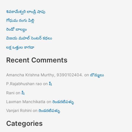
శివకామేశ్వరి లాండ్రి షాపు
గోధుమ రంగు పిల్లి
రెండో బాల్యం
విజయ మహల్ సెంటర్ కథలు
లక్ష ఒత్తుల కాగడా
Recent Comments
Amancha Krishna Murthy, 9390102404.
on
బొమ్మలు
P.Rajabhushan rao
on
షీ
Rani
on
షీ
Laxman Manchikatla
on
రెండరటిపళ్ళు
Vanjari Rohini
on
రెండరటిపళ్ళు
Categories