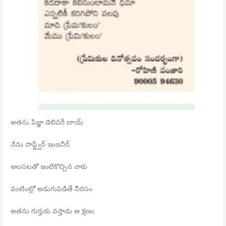
అతను
పిజ్జా డెలివరీ బాయ్
నేను సాఫ్ట్వేర్ ఇంజనీర్
అలసటతో ఇంటికొచ్చిన నాకు
వంటింట్లో అడుగుపెడితే నీరసం
అతను గుర్తుకు వస్తాడు ఆ క్షణం