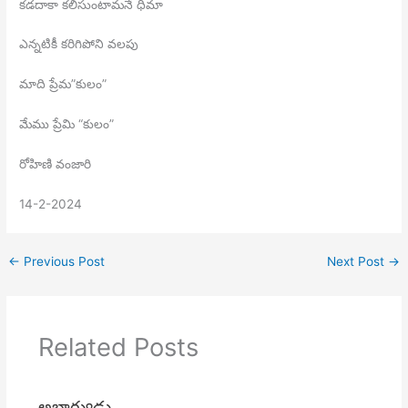
కడదాకా కలిసుంటామనే ధీమా
ఎన్నటికీ కరిగిపోని వలపు
మాది ప్రేమ”కులం”
మేము ప్రేమి “కులం”
రోహిణి వంజారి
14-2-2024
←
Previous Post
Next Post
→
Related Posts
అభాగ్యుడు