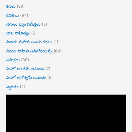
కధలు
(89)
కవితలు
(94)
దిగులు వర్ణం సమీక్షలు
(5)
బాల సాహిత్యం
(6)
విజయ మహల్ సెంటర్ కథలు
(11)
విమల సాహితి ఎడిటోరియల్స్
(64)
సమీక్షలు
(30)
సాహో అందమే ఆనందం
(7)
సాహో ఆరోగ్యమే ఆనందం
(5)
స్వగతం
(2)