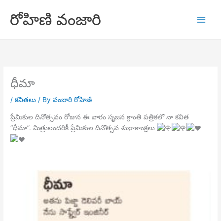
Skip
రోహిణి వంజారి
to
content
ధీమా
/
కవితలు
/ By
వంజారి రోహిణి
ప్రేమికుల దినోత్సవం రోజున ఈ వారం సృజన క్రాంతి పత్రికలో నా కవిత
“ధీమా”. మిత్రులందరికీ ప్రేమికుల దినోత్సవ శుభాకాంక్షలు