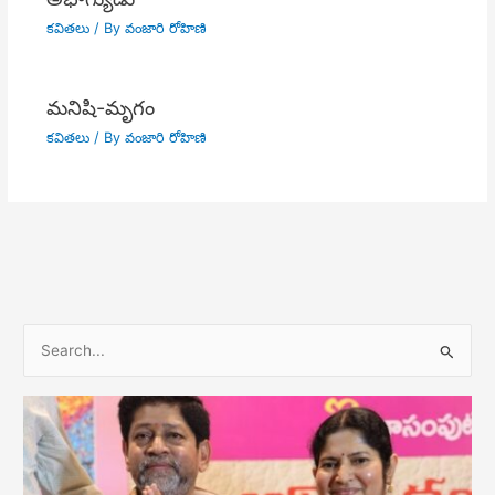
కవితలు
/ By
వంజారి రోహిణి
మనిషి-మృగం
కవితలు
/ By
వంజారి రోహిణి
S
e
a
r
c
h