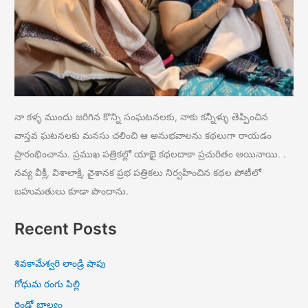
నా కళ్ళ ముందు జరిగిన కొన్ని సంఘటనలకు, నాకు కన్నీళ్ళు తెప్పించిన
వాస్తవ ఘటనలకు మనసు చలించి ఆ అనుభవాలను కథలుగా రాయడం
ప్రారంభించాను. ప్రముఖ పత్రికల్లో యాభై కథలదాకా ప్రచురితం అయినాయి. .
నవ్య వీక్లీ, విశాలాక్షి, వైశానక ప్రభ పత్రికలు నిర్వహించిన కథల పోటీలో
బహుమతులు కూడా పొందాను.
Recent Posts
శివకామేశ్వరి లాండ్రి షాపు
గోధుమ రంగు పిల్లి
రెండో బాల్యం