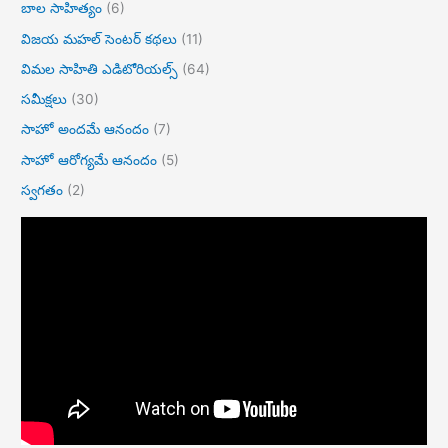
బాల సాహిత్యం
(6)
విజయ మహల్ సెంటర్ కథలు
(11)
విమల సాహితి ఎడిటోరియల్స్
(64)
సమీక్షలు
(30)
సాహో అందమే ఆనందం
(7)
సాహో ఆరోగ్యమే ఆనందం
(5)
స్వగతం
(2)