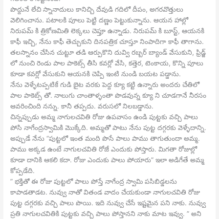
పొద్దునే లేచి స్నానాదులు కానిచ్చి దేవుడి గదిలో దీపం, అగరవొత్తులు
వెలిగించాను. పటాలకి పూలు పెట్టి దణ్ణం పెట్టుకున్నాను. ఆయన హాల్లో
నిరుపమ్ కి త్రికోణమితి లెక్కలు చెప్తూ ఉన్నాడు. నిరుపమ్ కి బూస్ట్, ఆయనకి
కాఫీ ఇచ్చి, నేను కాఫీ తెచ్చుకుని దినపత్రిక చూస్తూ నింపాదిగా కాఫీ తాగాను.
తలస్నానం చేసిన చుట్టూ తడి ఆర్పుకొని దువ్వి రబ్బర్ బ్యాండ్ వేసుకుని, ఫ్రిడ్జ్
లో నుంచి రెండు పాల పాకెట్స్ తీసి కవర్లో వేసి, కత్తెర, టెంకాయ, కొన్ని పూలు
కూడా కవర్లో వేసుకుని ఆయనకి చెప్పి ఇంటి నుండి బయట పడ్డాను.
నేను వెళ్ళేటప్పటికే గుడి బైట వరకు పెద్ద క్యూ కట్టి ఉన్నారు అందరు చేతిలో
పాల పాకెట్స్ తో. నాలుగు చాంతాళ్ళంతా పొడవున్న క్యూ ని చూడగానే నీరసం
ఆవరించింది నన్ను. కానీ తప్పదు. వరుసలో నిలబడ్డాను.
చిన్నప్పుడు అమ్మ నాగులచవితి రోజు ఉపవాసం ఉండి పుట్టకు వచ్చి పాలు
పోసి నాగేంద్రస్వామికి మొక్కేది. అమ్మతో పాటు నేను పుట్ట దగ్గరకు వెళ్ళేదాన్ని.
అప్పుడే నేను “పుట్టలో ఇంత మంది పొసే పాలు పాము తాగుతుందా అమ్మ.
పాము అక్కడ ఉంటే నాగులచవితి రోజే ఎందుకు పోస్తారు. మిగతా రోజుల్లో
కూడా దానికి ఆకలి కదా. రోజు ఎందుకు పాలు పోయారు” ఇలా అడిగేతే అమ్మ
కోప్పడేది.
” భక్తితో ఈ రోజు పుట్టలో పాలు పోస్తే నాగేంద్ర స్వామి పసిబిడ్డలను
కాపాడతాడట. నువ్వు నాతో వితండ వాదం చేయకుండా నాగులచవితి రోజు
పుట్ట దగ్గరకు వచ్చి పాలు పొయి. ఇది నువ్వు చేసే ఇష్టమైన పని నాకు. నువ్వు
ప్రతి నాగులచవితికి పుట్టకు వచ్చి పాలు పోస్తానని నాకు మాట ఇవ్వు. ” అని