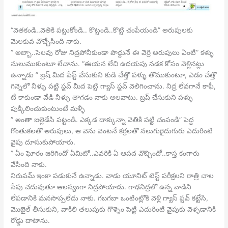
“వెతకండి..వెతికి పట్టుకోండి.. కొట్టండి..కొట్టి చంపేయండి” అరుపులకు
మెలకువ వొచ్చేసింది నాకు.
” అబ్బా..సెలవు రోజు నిద్రపోనీకుండా పొద్దునే ఈ వెర్రి అరుపులు ఏంటి” కళ్ళు
నులుముకుంటూ లేచాను. “ఈయన లేచి ఉదయపు నడక కోసం వెళ్లినట్లు
ఉన్నాడు ” బ్రష్ మీద పేస్ట్ వేసుకుని కుడి చేత్తో పళ్ళు తోముకుంటూ, ఎడం చేత్తో
గిన్నెలో నీళ్ళు పట్టి స్టవ్ మీద పెట్టి గ్యాస్ స్టవ్ వెలిగించాను. నిద్ర లేవగానే కాఫీ,
టీ కాకుండా వేడి నీళ్ళు తాగడం నాకు అలవాటు. బ్రష్ చేసుకుని పళ్ళు
పుక్కిలించుకుంటుంటే మళ్ళీ
” అంతా జల్లెడేసి పట్టండి. ఎక్కడ దాక్కున్నా వెతికి పట్టి చంపండి” పెద్ద
గొంతుకలతో అరుపులు, ఆ వెను వెంటనే కర్రలతో నలుగురైదుగురు ఎదురింటి
వైపు దూసుకుపోయారు.
” ఏం ఘోరం జరిగిందో ఏమిటో..ఎవరికి ఏ ఆపద వొచ్చిందో..కాస్త కంగారు
వేసింది నాకు.
నిరుపమ్ ఇంకా పడుకునే ఉన్నాడు. వాడు యూనిట్ టెస్ట్ పరీక్షలని రాత్రి చాల
సేపు చదువుతూ ఆలస్యంగా నిద్రపోయాడు. గాఢనిద్రలో ఉన్న వాడిని
లేపడానికి మనసొప్పలేదు నాకు. గబగబా ఒంటింట్లోకి వెళ్లి గ్యాస్ స్టవ్ కట్టేసి,
మొబైల్ తీసుకుని, వాకిలి తలుపుకు గొళ్ళెం పెట్టి ఎదురింటి వైపుకు వెళ్ళడానికి
రోడ్డు దాటాను.