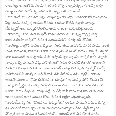
కాలుష్యం అవుతోంది. పండుగ సరదాకి కొన్ని కాల్చవచ్చు కానీ అన్ని కాల్చి
డబ్బు దండగ మరోపక్క ఇతరులకు ఇబ్బందికదా ” అంటే
” మా ఇంటి ముందు మా ఇష్టం వొచ్చినట్లు కాలుస్తాం. అడగడానికి నువ్వెవరు.
పెద్ద సంఘ సంస్కర్త బయలుదేరింది” అంటూ గొడవ పడ్డారు వాళ్ళు.
నేనెప్పుడో అది మర్చిపోయాను. ఆయన ఇంకా మరువనట్లుఉంది.
” శారదక్కా..మరి..మరి ఇంట్లోకి పాము దూరింది . నువ్వు జాగ్రత్త అక్క ”
భయపడుతూ కుర్చీలో మరింత ముడుచుకుని కూర్చుంది మౌనిక.
” అయ్యో. ఇంట్లోకి పాము ఒచ్చిందా. మీరు భయపడకండి. మనకి పాము అంటే
ఎంత భయమో, పాముకు కూడా మనుషులంటే అంటే భయం. ఇక్కడే ఎక్కడో
దాగి ఉంటుంది అరుపులకు. నేను ఇప్పుడే స్నేక్ స్నాచర్ వాళ్ళకి ఫోన్ చేస్తాను.
వాళ్ళు ఒచ్చి పాముని పట్టుకుని తమతో పాటు తీసుకువెళతారు” అంటూనే
సిటీలో ప్రముఖ సినీ నటులు సాయి కిరణ్ వాళ్ళు నడుపుతున్న స్నేక్ ఫ్రెండ్స్
అసోసియేషన్ వాళ్ళ నెంబర్ కి ఫోన్ చేసి విషయం చెప్పి అడ్రస్ చెప్పాను.
ఆంజనేయులు నా వైపు చీదరింపుగా చూస్తూ ” ఆ నువ్వు ఫోన్ చేయగానే
వాళ్ళు వచ్చేస్తారా! వాళ్ళు వచ్చే లోపల ఆ పాము బయటికి ఒచ్చి ఎవరినో
ఒకరిని కాటు వేస్తుంది. దాన్ని పట్టి చంపేస్తే కానీ నాకు మనఃశాంతి ఉండదు. ”
ఇంకా ఒణుకుతూనే మంచం కోడు మరింత గట్టిగా పట్టుకున్నాడు.
“అంకుల్..ఒక్క పది నిముషాలు ఓర్చుకోండి” అంటూ పాముని వెదుకుతున్న
నలుగురితో పాటు ఇల్లంతా కలయతిరుగుతున్నాను నేను. స్నేక్ స్నాచర్లు
వొచ్చేవరకు ఆ పాము కనపడకూడదని. లేకుంటే అది విషరహిత పాము