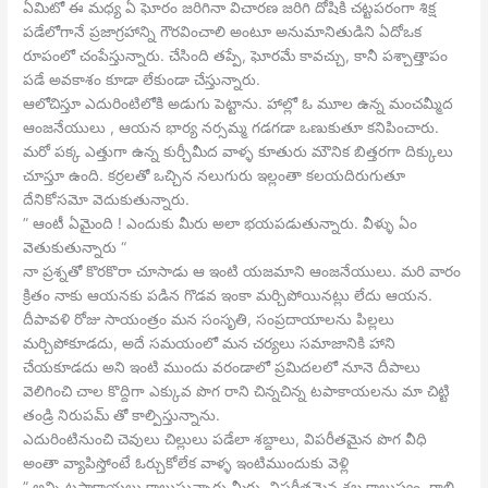
ఏమిటో ఈ మధ్య ఏ ఘోరం జరిగినా విచారణ జరిగి దోషికి చట్టపరంగా శిక్ష
పడేలోగానే ప్రజాగ్రహాన్ని గౌరవించాలి అంటూ అనుమానితుడిని ఏదోఒక
రూపంలో చంపేస్తున్నారు. చేసింది తప్పే, ఘోరమే కావచ్చు, కానీ పశ్చాత్తాపం
పడే అవకాశం కూడా లేకుండా చేస్తున్నారు.
ఆలోచిస్తూ ఎదురింటిలోకి అడుగు పెట్టాను. హాల్లో ఓ మూల ఉన్న మంచమ్మీద
ఆంజనేయులు , ఆయన భార్య నర్సమ్మ గడగడా ఒణుకుతూ కనిపించారు.
మరో పక్క ఎత్తుగా ఉన్న కుర్చీమీద వాళ్ళ కూతురు మౌనిక బిత్తరగా దిక్కులు
చూస్తూ ఉంది. కర్రలతో ఒచ్చిన నలుగురు ఇల్లంతా కలయదిరుగుతూ
దేనికోసమో వెదుకుతున్నారు.
” ఆంటీ ఏమైంది ! ఎందుకు మీరు అలా భయపడుతున్నారు. వీళ్ళు ఏం
వెతుకుతున్నారు “
నా ప్రశ్నతో కొరకొరా చూసాడు ఆ ఇంటి యజమాని ఆంజనేయులు. మరి వారం
క్రితం నాకు ఆయనకు పడిన గొడవ ఇంకా మర్చిపోయినట్లు లేదు ఆయన.
దీపావళి రోజు సాయంత్రం మన సంసృతి, సంప్రదాయాలను పిల్లలు
మర్చిపోకూడదు, అదే సమయంలో మన చర్యలు సమాజానికి హాని
చేయకూడదు అని ఇంటి ముందు వరండాలో ప్రమిదలలో నూనె దీపాలు
వెలిగించి చాల కొద్దిగా ఎక్కువ పొగ రాని చిన్నచిన్న టపాకాయలను మా చిట్టి
తండ్రి నిరుపమ్ తో కాల్పిస్తున్నాను.
ఎదురింటినుంచి చెవులు చిల్లులు పడేలా శబ్దాలు, విపరీతమైన పొగ వీధి
అంతా వ్యాపిస్తోంటే ఓర్చుకోలేక వాళ్ళ ఇంటిముందుకు వెళ్లి
” అన్ని టపాకాయలు కాలుస్తున్నారు మీరు. విపరీతమైన శబ్ద కాలుష్యం, గాలి