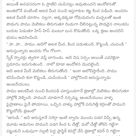
అయితే అనవసరంగా ఓ ప్రాణిని చంపినట్లు అవుతుందని ఆందోళనతో.
అంతలోనే వంటింటి అటక మీద నుంచి ఇస్తరాకుల కట్ట కింద పడింది. అందరం
అటక మీదకి చూసాం. నల్లగా, అక్కడక్కడా గోధుమరంగు మచ్చలతో ఇంత
పొడుగు పాము మెలికలు తిరుగుతూ రెండుగా చీలినట్లున్న పొడవైన నాలుకను
బయట పెడుతూ హిస్ హిస్ మంటూ బుస కొడుతోంది. ఒక్క క్షణం అందరిని
భయం ఆవరించింది.
” పా..పా… పాము..అదిగో అటక మీద..కింద పడుతుంది..కొట్టండి..చంపండి ”
అరుస్తున్నారు అందరు గోల గోలగా.
స్నేక్ స్నాచర్లు త్వరగా వస్తే బాగుండు. అది విష సర్పం అయితే ఎవరికైనా
ప్రమాదం జరుగుతుంది . నాలో కూడా ఆందోళన మొదలైంది.
అది అటక మీదే మెలికలు తిరుగుతోంది. ” ఇంకా ఆలోచిస్తారేంది..పాము
కనిపించింది కదా కొట్టండి..చంపేయండి ” హాల్లోనించి అరుస్తున్నాడు
ఆంజనేయులు.
పాము అటకమీద నుంచి కిందపడి చూస్తుండగానే క్షణాల్లో మెలికలు తిరుగుతూ
హాల్లోకి వెళ్ళింది. పాముని చూడగానే నర్సమ్మ, ఆంజనేయులు వాళ్ళ
పైప్రాణాలు పైనే పోయాయి. ఒచ్చిన వాళ్ళు హాల్లోకి పరుగెత్తి కర్రలతో పాముని
కొట్టబోయే క్షణంలో
“ఆగండి..” అని అరుస్తూనే సరిగ్గా ఇంటి ద్వారం ముందు పడగ విప్పి ఉన్న
మూడు అడుగుల పాముని పడగ కింద ఓ చేత్తో, మరో చేత్తో తోకని గట్టిగా
పట్టుకుని ఒడుపుగా నల్లటి పెద్ద ప్లాస్టిక్ కవర్లో వేసి క్షణాల్లో కవర్ ని గట్టిగా