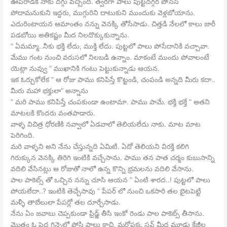
ఊపిరాడక నాకు దగ్గు వచ్చింది. త్వరగా పాలు పుట్టదగ్గర పోసేసి
పోదామనుకుని ఇద్దరు, ముగ్గురిని దాటుకుని ముందుకు వెళ్లబోయాను.
ఎదురింటాయన ఆమాంతం నన్ను వెనక్కి తోసేసాడు. చిత్తడి నేలలో కాలు జారీ
పడబోయి అతికష్టం మీద నిలదొక్కుకున్నాను.
” ఏమమ్మా..నీకు భక్తి లేదు, ముక్తి లేదు. పుట్టలో పాలు పోసేదానికి వచ్చావా.
మేము గంట నుంచి వరుసలో నిలబడి ఉన్నాం. మాకంటే ముందు పోవాలంటే
యెట్లా నువ్వు ” ముఖానికి గంటు పెట్టుకున్నాడు ఆయన.
ఇక ఓర్చుకోలేక ” ఆ రోజు పాము కనిపిస్తే కొట్టండి, చంపండి అన్నది మీరు కదా..
మీరు మహా భక్తులా” అన్నాను
” మరి పాము కనిపిస్తే చంపకుండా ఉంటామా. పాము పామే. భక్తి భక్తే ” అతని
మాటలకి కొందరు వంతపాడారు.
వాళ్ళ విచిత్ర ధోరణికి నవ్వాలో ఏడవాలో తెలియలేదు నాకు. మాట మాట
పెరిగింది.
మరి వాళ్ళని అని నేను చేస్తున్నది ఏమిటి. ఏదో తెలియని విరక్తి కలిగి
గిరుక్కున వెనక్కి తిరిగి ఇంటికి వచ్చేసాను. పాము తన పాత చర్మం కుబుసాన్ని
వదిలి వేసినట్లు ఆ రోజుతో నాలో ఉన్న కొన్ని భ్రమలను వదిలి వేసాను.
పాల పాకెట్స్ తో ఒచ్చిన నన్ను చూసి ఆయన ” ఏంటి శారద..! పుట్టలో పాలు
పోయలేదా..? ఇంటికి తెచ్చేసావు ” పేపర్ లో నుంచి ఒకసారి తల బైటపెట్టి
మళ్ళీ తాబేలులా పేపర్లో తల దూర్చేసాడు.
నేను ఏం జవాబు చెప్పకుండా ఫ్రిడ్జ్ తీసి ఇంకో రెండు పాల పాకెట్స్ తీసాను.
మొత్తం ఓ పెద్ద గిన్నెలో పోసి పాలు కాచి, మరోపక్క స్టవ్ మీద మూడు కేజీల