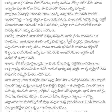
అమ్మ నా దగ్గర మాట తీసుకోవడం, అమ్మ మనసు నొప్పించలేక నేను మాట
ఇవ్వడం వల్ల ఈ రోజు నేను ఈ వరుసలో నిలబడాల్సి వచ్చింది.
క్యూ లైన్ ఏమాత్రం తరగడం లేదు. వెనక్కి వెళ్ళలేను. ముందుకి పోలేను.
ఇంతలో పెద్దగా “కాస్త త్వరగా ముందుకు పోండి. పాలు పోసేసినోళ్లు పుట్ట దగ్గరే
నిలబడకుండా కదలండి” అని వినపడడం, సరిగ్గా అదే సమయానికి అతను
వెనక్కి తిరిగి నన్ను చూడడం జరిగింది.
అతన్ని చూడగానే నాకెందుకో నవ్వు వచ్చింది. వారం క్రితం పామును ఒక
మాములు జంతువుల తలచి దాన్ని చంపవద్దు. స్నేక్ స్నాచర్లు చంపకుండా
పట్టుకుపోతారు అన్న నేను, పాము కాటుకు భయపడి పామును కర్రలతో
కొట్టండి, చంపేయండి అన్న మా ఎదురింటి ఆంజనేయులు ఇద్దరం ఒకే
వరుసలో ఉన్నాం మరి.
అతను కోర కోర చూస్తున్నాడు నా వంక. నేను పుట్ట దగ్గరకు రావడం చాల
ఆశ్చర్యాన్ని కలిగించింది అతనికి ఆయన భార్య నర్సమ్మకి. వాళ్ళ దృష్టిలో నేను
దేవుడిని నమ్మని హేతువాదిని మరి.
పాల పాకెట్స్ అక్కడే కత్తిరించడం పుట్ట మీద పాలు కుమ్మరించడం, నేల పాలైన
పాలతో పుట్ట చుట్టూరు మట్టి నెల చిత్తడి చిత్తడిగా తయారైంది. పాలతో పాటు
పసుపు, కుంకుమ పాకెట్స్ కత్తిరించి పుట్టమీద వేసేస్తున్నారు. ఖాళీ పాల కవర్లు,
పసుపు, కుంకుమ కవర్లు , టెంకాయ పీసు, గుట్టలు గుట్టలుగా కొన్ని,
చెల్లాచెదరుగా మరికొన్నిటితో పుట్ట చుట్టూ ఉన్న ప్రాంతమంతా నిండి పోయింది.
సాంబ్రాణికడ్డీల పొగ దట్టంగా అములుకుంటోంది.