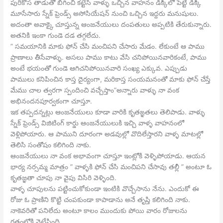
పురికోస తాడుతో బిగించి కట్టేసి వాళ్ళు ఒచ్చిన వాహనం డిక్కీలో పెట్టి డిక్కీ
మూసేసారు స్నేక్ ఫ్రెండ్స్ అసోసియేషన్ నుంచి ఒచ్చిన ఇద్దరు మనుషులు.
అదంతా అవాక్కై చూస్తున్న ఆంజనేయులు దంపతులు అప్పటికి తేరుకున్నారు.
అతనికి ఇంకా గుండె దడ తగ్గలేదు.
” సమయానికి మాకు ఫోన్ చేసి మంచిపని చేసారు మేడం. లేకుంటే ఆ పాము
ప్రాణాలు తీసేవాళ్ళు. అసలు పాము కాటు వేసి చనిపోయినవారికంటే, పాము
అంటే భయంతో గుండె ఆగిచనిపోయినవారి సంఖ్య ఎక్కువ. ఎప్పుడు
పాములు కనిపించిన కాస్త దైర్యంగా, మరికాస్త సంయమనంతో మాకు ఫోన్ చేస్తే
మేము చాల త్వరగా స్పందించి వచ్చేస్తాం”అన్నారు వాళ్ళు నా వంక
అభినందనపూర్వకంగా చూస్తూ.
ఇక తప్పదన్నట్లు ఆంజనేయులు కూడా వారికి కృతఙ్ఞతలు తెలిపాడు. వాళ్ళు
స్నేక్ ఫ్రెండ్స్ విజిటింగ్ కార్డు ఆంజనేయులుకి ఇచ్చి వాళ్ళ వాహనంలో
వెళ్లిపోయారు. ఆ పాముని దూరంగా అడవుల్లో వొదిలేస్తారని వాళ్ళ మాటల్లో
తెలిసి సంతోషం కలిగింది నాకు.
ఆంజనేయులు నా వంక అభావంగా చూస్తూ ఇంట్లోకి వెళ్ళిపోయాడు. ఆయన
భార్య నర్సమ్మ మాత్రం ” వాళ్ళకి ఫోన్ చేసి మంచిపని చేసావు తల్లీ ” అంటూ ఓ
కృతజ్ఞతా చూపు నా వైపు విసిరి వెళ్ళింది.
వాళ్ళ చూపులను పట్టించుకోకుండా ఇంటికి వొచ్చేసాను నేను. ఎందుకో ఈ
రోజు ఓ ప్రాణిని కొట్టి చంపకుండా కాపాడాను అనే తృప్తి కలిగింది నాకు.
నాకెవరితో పనిలేదు అంటూ కాలం ముందుకు పోయి వారం రోజులను
గతంలోకి నెట్టేసింది.