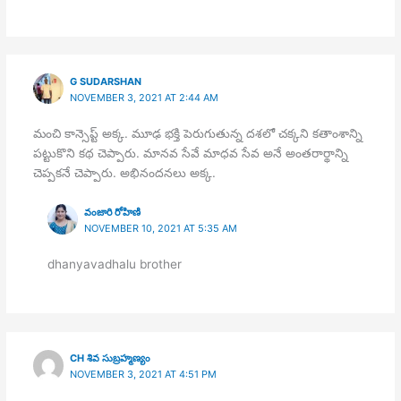
G SUDARSHAN
NOVEMBER 3, 2021 AT 2:44 AM
మంచి కాన్సెప్ట్ అక్క. మూఢ భక్తి పెరుగుతున్న దశలో చక్కని కతాంశాన్ని
పట్టుకొని కథ చెప్పారు. మానవ సేవే మాధవ సేవ అనే అంతరార్థాన్ని
చెప్పకనే చెప్పారు. అభినందనలు అక్క.
వంజారి రోహిణి
NOVEMBER 10, 2021 AT 5:35 AM
dhanyavadhalu brother
CH శివ సుబ్రహ్మణ్యం
NOVEMBER 3, 2021 AT 4:51 PM