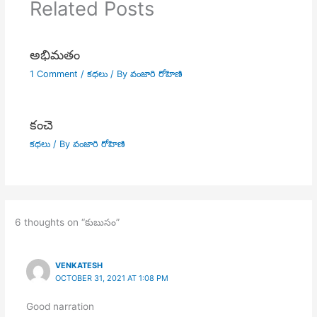
Related Posts
అభిమతం
1 Comment
/
కధలు
/ By
వంజారి రోహిణి
కంచె
కధలు
/ By
వంజారి రోహిణి
6 thoughts on “కుబుసం”
VENKATESH
OCTOBER 31, 2021 AT 1:08 PM
Good narration