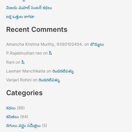
విజయ మహల్ సెంటర్ కథలు
లక్ష ఒత్తుల కాగడా
Recent Comments
Amancha Krishna Murthy, 9390102404.
on
బొమ్మలు
P.Rajabhushan rao
on
షీ
Rani
on
షీ
Laxman Manchikatla
on
రెండరటిపళ్ళు
Vanjari Rohini
on
రెండరటిపళ్ళు
Categories
కధలు
(89)
కవితలు
(94)
దిగులు వర్ణం సమీక్షలు
(5)