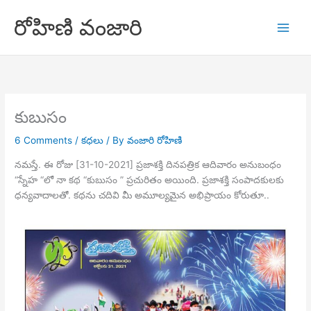
Skip
రోహిణి వంజారి
to
content
కుబుసం
6 Comments
/
కధలు
/ By
వంజారి రోహిణి
నమస్తే. ఈ రోజు [31-10-2021] ప్రజాశక్తి దినపత్రిక ఆదివారం అనుబంధం
“స్నేహ “లో నా కథ “కుబుసం ” ప్రచురితం అయింది. ప్రజాశక్తి సంపాదకులకు
ధన్యవాదాలతో. కథను చదివి మీ అమూల్యమైన అభిప్రాయం కోరుతూ..