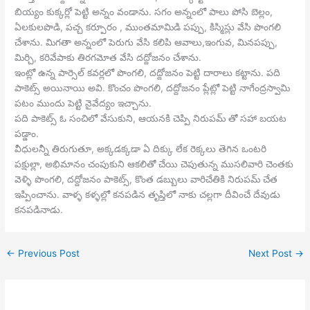
బియ్యం కుక్కర్లో పెట్టి అన్నం వండాను. సగం అన్నంలో పాలు పోసి బెల్లం,
ఏలకులపొడి, పచ్చ కర్పూరం , ముంతమామిడి పప్పు, కిస్మిస్లు వేసి పొంగలి
చేశాను. మిగతా అన్నంలో పెరుగు వేసి కలిపి ఆవాలు,ఇంగువ, మినపప్పు,
మిర్చి, కరివేపాకు తిరగమోత వేసి దద్దోజనం చేశాను.
ఇంట్లో ఉన్న పార్సెల్ కవర్లలో పొంగలి, దద్దోజనం పెట్టి దారాలు కట్టాను. పది
పాకెట్స్ అయినాయి అవి. కొంచం పొంగలి, దద్దోజనం ప్లేట్లో పెట్టి నాగేంద్రస్వామి
పటం ముందు పెట్టి నైవేద్యం ఇచ్చాను.
పది పాకెట్స్ ఓ సంచిలో వేసుకుని, ఆయనకి చెప్పి నిరుపమ్ తో సహా బయట
పడ్డాం.
వీధులన్నీ తిరుగుతూ, అక్కడక్కడా ఏ దిక్కు లేక రెక్కలు తెగిన ఒంటరి
పక్షుల్లా, అభిమానం చంపుకుని ఆకలితో చేయి చెపుతున్న ముసలివారి చెంతకు
వెళ్ళి పొంగలి, దద్దోజనం పాకెట్స్, కొంత డబ్బులు వారిచేతికి నిరుపమ్ చేత
ఇప్పించాను. వాళ్ళ కళ్ళల్లో కనపడిన తృప్తిలో నాకు చల్లగా దీవించే దేవుడు
కనపడినాడు.
←
Previous Post
Next Post
→