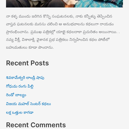
నా కళ్ళ ముందు జరిగిన కొన్ని సంఘటనలకు, నాకు కన్నీళ్ళు తెప్పించిన
వాస్తవ ఘటనలకు మనసు చలించి ఆ అనుభవాలను కథలుగా రాయడం
ప్రారంభించాను. ప్రముఖ పత్రికల్లో యాభై కథలదాకా ప్రచురితం అయినాయి. .
నవ్య వీక్లీ, విశాలాక్షి, వైశానక ప్రభ పత్రికలు నిర్వహించిన కథల పోటీలో
బహుమతులు కూడా పొందాను.
Recent Posts
శివకామేశ్వరి లాండ్రి షాపు
గోధుమ రంగు పిల్లి
రెండో బాల్యం
విజయ మహల్ సెంటర్ కథలు
లక్ష ఒత్తుల కాగడా
Recent Comments