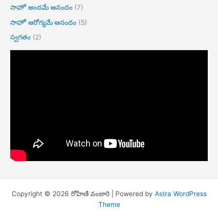
సాహో అందమే ఆనందం
(7)
సాహో ఆరోగ్యమే ఆనందం
(5)
స్వగతం
(2)
Copyright © 2026 రోహిణి వంజారి | Powered by
Astra WordPress
Theme