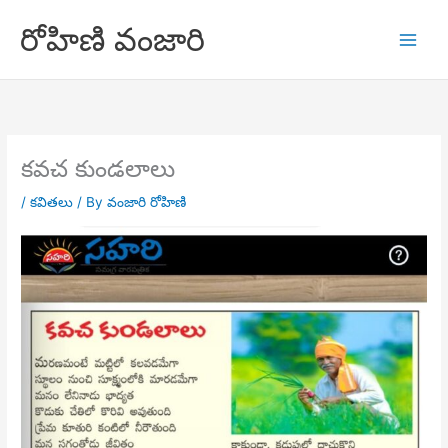
Skip
రోహిణి వంజారి
to
content
కవచ కుండలాలు
/
కవితలు
/ By
వంజారి రోహిణి