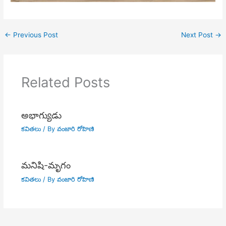
←
Previous Post
Next Post
→
Related Posts
అభాగ్యుడు
కవితలు
/ By
వంజారి రోహిణి
మనిషి-మృగం
కవితలు
/ By
వంజారి రోహిణి