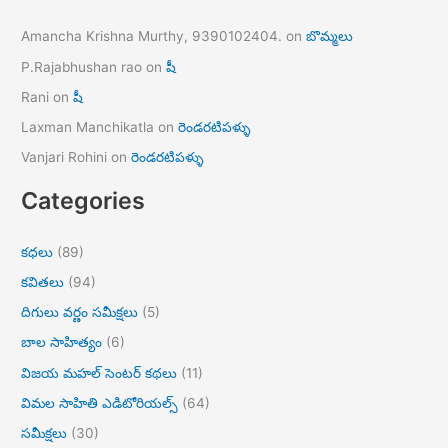
Amancha Krishna Murthy, 9390102404.
on
బొమ్మలు
P.Rajabhushan rao
on
షీ
Rani
on
షీ
Laxman Manchikatla
on
రెండరటిపళ్ళు
Vanjari Rohini
on
రెండరటిపళ్ళు
Categories
కధలు
(89)
కవితలు
(94)
దిగులు వర్ణం సమీక్షలు
(5)
బాల సాహిత్యం
(6)
విజయ మహల్ సెంటర్ కథలు
(11)
విమల సాహితి ఎడిటోరియల్స్
(64)
సమీక్షలు
(30)