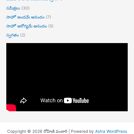
సమీక్షలు
(30)
సాహో అందమే ఆనందం
(7)
సాహో ఆరోగ్యమే ఆనందం
(5)
స్వగతం
(2)
Copyright © 2026 రోహిణి వంజారి | Powered by
Astra WordPress