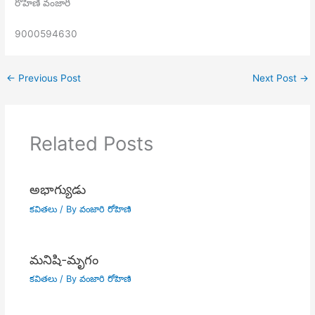
రోహిణి వంజారి
9000594630
←
Previous Post
Next Post
→
Related Posts
అభాగ్యుడు
కవితలు
/ By
వంజారి రోహిణి
మనిషి-మృగం
కవితలు
/ By
వంజారి రోహిణి