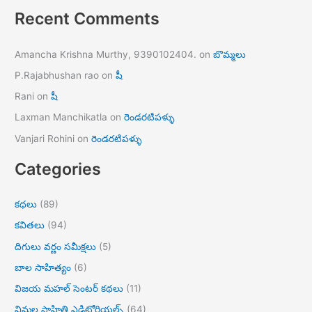
Recent Comments
Amancha Krishna Murthy, 9390102404.
on
బొమ్మలు
P.Rajabhushan rao
on
షీ
Rani
on
షీ
Laxman Manchikatla
on
రెండరటిపళ్ళు
Vanjari Rohini
on
రెండరటిపళ్ళు
Categories
కధలు
(89)
కవితలు
(94)
దిగులు వర్ణం సమీక్షలు
(5)
బాల సాహిత్యం
(6)
విజయ మహల్ సెంటర్ కథలు
(11)
విమల సాహితి ఎడిటోరియల్స్
(64)