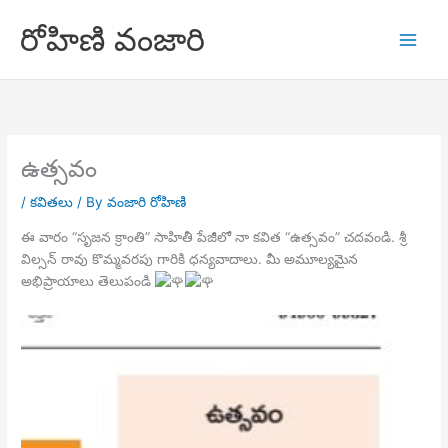
Skip
రోహిణి వంజారి
to
content
ఉత్సవం
/
కవితలు
/ By
వంజారి రోహిణి
ఈ వారం “సృజన క్రాంతి” సాహితీ పేజీలో నా కవిత “ఉత్సవం” చదవండి. శ్రీ
విల్సన్ రావు కొమ్మవరపు గారికి ధన్యవాదాలు. మీ అమూల్యమైన
అభిప్రాయాలు తెలుపండి