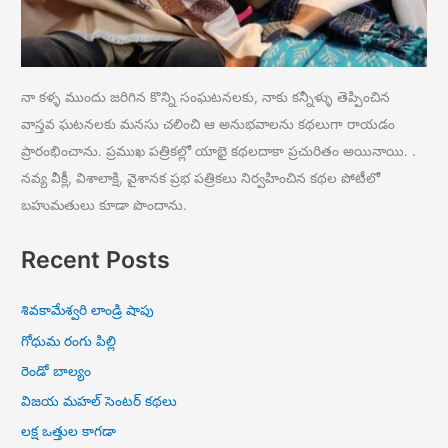
నా కళ్ళ ముందు జరిగిన కొన్ని సంఘటనలకు, నాకు కన్నీళ్ళు తెప్పించిన
వాస్తవ ఘటనలకు మనసు చలించి ఆ అనుభవాలను కథలుగా రాయడం
ప్రారంభించాను. ప్రముఖ పత్రికల్లో యాభై కథలదాకా ప్రచురితం అయినాయి. .
నవ్య వీక్లీ, విశాలాక్షి, వైశానక ప్రభ పత్రికలు నిర్వహించిన కథల పోటీలో
బహుమతులు కూడా పొందాను.
Recent Posts
శివకామేశ్వరి లాండ్రి షాపు
గోధుమ రంగు పిల్లి
రెండో బాల్యం
విజయ మహల్ సెంటర్ కథలు
లక్ష ఒత్తుల కాగడా