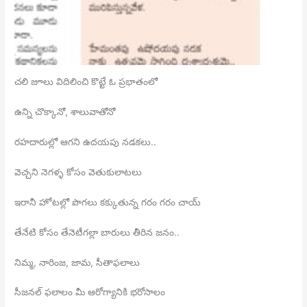
చలి
జూలు విదిలించి కొట్టే ఓ ప్రభాతంలో
ఉన్ని చొక్కానో, శాలువాతోనో
రహదారుల్లో ఆగని ఉదయపు నడకలు..
వెచ్చని నెగళ్ళ కోసం వెతుకులాటలు
ఇరానీ హోటల్లో పొగలు కక్కుతున్న గరం గరం చాయ్
తేనేటి కోసం తేనెటీగల్లా బారులు తీరిన జనం..
నిమ్మ, నారింజ, జామ, సీతాఫలాలు
సీజనల్ ఫలాలం మీ ఆరోగ్యానికి భరోసాలం