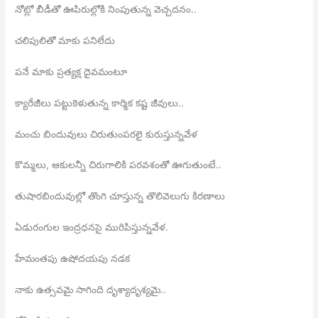
నోట్లో బీడీతో ఊపిరుల్లోకి నింపుతున్న వెచ్చదనం..
చలిపులితో మాకు పనిలేదు
పనే మాకు ప్రత్యక్ష దైవమంటూ
క్యారేజీలు పట్టుకెళుతున్న కార్మిక కష్ట జీవులు..
మంచు బిందువులు చిరుతుంపరలై కురుస్తున్నవేళ
కొమ్మలు, ఆకులన్నీ చిరుగాలికి పరవశంతో ఊగుతుంటే..
తుషారబిందువుల్లో తొంగి చూస్తున్న తొలివెలుగు కిరణాలు
ఏడురంగుల ఇంద్రధనసై మురిపిస్తున్నవేళ.
హేమంతపు ఉషోదయపు నడక
నాకు ఉత్సవమై సాగింది దృశ్యాదృశ్యమై..