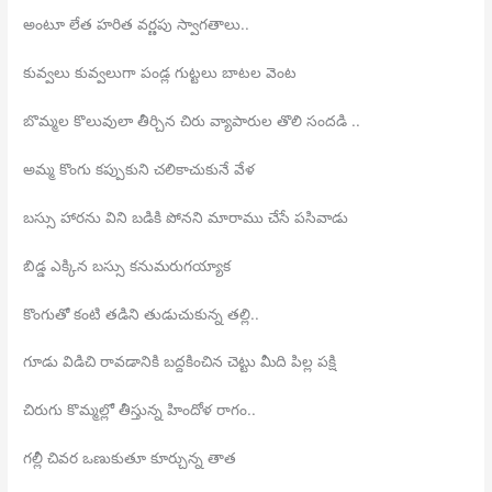
అంటూ లేత హరిత వర్ణపు స్వాగతాలు..
కువ్వలు కువ్వలుగా పండ్ల గుట్టలు బాటల వెంట
బొమ్మల కొలువులా తీర్చిన చిరు వ్యాపారుల తొలి సందడి ..
అమ్మ కొంగు కప్పుకుని చలికాచుకునే వేళ
బస్సు హారను విని బడికి పోనని మారాము చేసే పసివాడు
బిడ్డ ఎక్కిన బస్సు కనుమరుగయ్యాక
కొంగుతో కంటి తడిని తుడుచుకున్న తల్లి..
గూడు విడిచి రావడానికి బద్దకించిన చెట్టు మీది పిల్ల పక్షి
చిరుగు కొమ్మల్లో తీస్తున్న హిందోళ రాగం..
గల్లీ చివర ఒణుకుతూ కూర్చున్న తాత