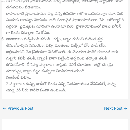
ఈ కాపాలభాతి ప్రాణాయామం వాళ్ళ మలబద్దకం, అతిమూత్ర వ్యాధులు కూడా
తగ్గుముఖం పడతాయి.
కాపాలభాతి ప్రాణాయామం వల్ల ఎన్ని ఉపయోగాలో తెలుసుకున్నాం కదా. మరి
ఎందుకు ఆలస్యం చేయడం. అతి సులువైన ప్రాణాయామాలు చేసి, ఆరోగ్యానికి
దగ్గరగా, వైద్యులకు దూరంగా ఉందామా మరి. ప్రాణాయామంతో పాటు బోనస్
గా రెండు చిట్కాలు మీ కోసం.
వానాకాలం వచ్చేసింది కదండీ. చర్మం, జుట్టు గురించి మరింత శ్రద్ధ
తీసుకోవాల్సిన సమయం. పచ్చి మెంతులు మిక్సీలో వేసి పొడి చేసి,
జల్లించుకుని మెత్తనిపొడిగా చేసుకోవాలి. ఈ మెంతుల పొడికి కలబంద ఆకు
గుజ్జుని కలిపి తలకి, జుట్టుకి బాగా పట్టించి అర్ధ గంట తర్వాత తలకి
పోసుకోవాలి. దీనివల్ల వర్షాకాలం జుట్టుకు కలిగే చికాకులు, తల్లో చుండ్రు
మాయమై, జుట్టు పట్టు కుచ్చులా నిగనిగలాడుతుంది.
వంటింటి చిట్కా.
2.వర్షాకాలం ఉప్పు జాడీలో రెండు పచ్చి మిరపకాయలు వేసిపెడితే, ఉప్పు
చెమ్మ చేరి నీరు కారిపోకుండా ఉంటుంది.
←
Previous Post
Next Post
→