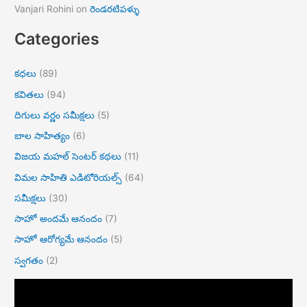
Vanjari Rohini
on
రెండరటిపళ్ళు
Categories
కధలు
(89)
కవితలు
(94)
దిగులు వర్ణం సమీక్షలు
(5)
బాల సాహిత్యం
(6)
విజయ మహల్ సెంటర్ కథలు
(11)
విమల సాహితి ఎడిటోరియల్స్
(64)
సమీక్షలు
(30)
సాహో అందమే ఆనందం
(7)
సాహో ఆరోగ్యమే ఆనందం
(5)
స్వగతం
(2)