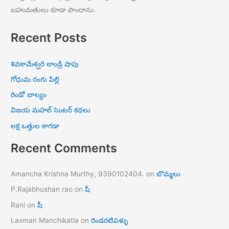
బహుమతులు కూడా పొందాను.
Recent Posts
శివకామేశ్వరి లాండ్రి షాపు
గోధుమ రంగు పిల్లి
రెండో బాల్యం
విజయ మహల్ సెంటర్ కథలు
లక్ష ఒత్తుల కాగడా
Recent Comments
Amancha Krishna Murthy, 9390102404.
on
బొమ్మలు
P.Rajabhushan rao
on
షీ
Rani
on
షీ
Laxman Manchikatla
on
రెండరటిపళ్ళు