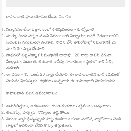
కాపాలభాతి ప్రాణాయామం చేయు విధానం
పద్మాసనం లేదా వజ్రాసనంలో సౌకర్యవంతంగా కూర్చోవాలి
ముక్కు రెండు పక్కల నుంచి వేగంగా గాలి పీల్చుతూ, అంతే వేగంగా గాలిని
బయటకు వదులుతూ ఉండాలి. సాధన చేసే తొలిరోజుల్లో నిముషానికి 25
నుంచి 30 సార్లు చేయాలి.
సాధనలో పట్టుచిక్కాక నిముషానికి దాదాపు 120 సార్లు గాలిని వేగంగా
పీల్చుతూ, వదలాలి. తరువాత కాసేపు సాధారణంగా స్థితిలో గాలి పీల్చి
వదలాలి.
ఈ విధంగా 15 నుండి 20 సార్లు చేయాలి. ఈ కాపాలభాతిని ఖాళీ కడుపుతో
చేయడం శ్రేయస్కరం. రక్తపోటు ఉన్నవారు ఈ కాపాలభాతి చేయకూడదు.
కాపాలభాతి వలన ఉపయోగాలు:
ఊపిరితిత్తులు, ఉరఃపంజరం, గుండె కండరాలు శక్తివంతం అవుతాయి.
తలనొప్పి, పార్శ్వపు నొప్పులు తగ్గుతాయి.
వేగంగా శ్వాసిస్తున్నప్పుడు పొట్ట కండరాలు కూడా సంకోచ, వ్యాకోచాలు చెంది
పొట్టలో అదనంగా చేరిన కొవ్వు తగ్గుతుంది.