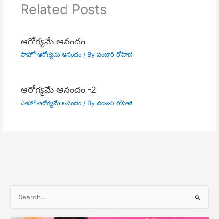
Related Posts
ఆరోగ్యమే ఆనందం
సాహో ఆరోగ్యమే ఆనందం
/ By
వంజారి రోహిణి
ఆరోగ్యమే ఆనందం -2
సాహో ఆరోగ్యమే ఆనందం
/ By
వంజారి రోహిణి
S
e
a