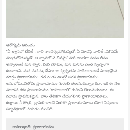
ఆరోగ్యమే ఆనందం
“ఏ శ్వాసలో చేరితే.. గాలి గాంధర్వమౌతున్నదో, ఏ మోవిపై వాలితే..మౌనమే
మంత్రమౌతున్నదో..ఆ శ్వాసలో నే లీనమై” మరి అంతగా మనం లీనం
అవ్వాలంటే మన శ్వాస, మన మోము, మన మనసు ఎంత స్వచ్ఛంగా
ఉండాలని. మన మనసు, దేహం ఆ స్వచ్ఛతను సాధించాలంటే సులభమైన
మార్గం ప్రాణాయామం. గత రెండు నెలల్లో సరళ ప్రాణాయామం,
అనులోమ..విలోమ ప్రాణాయామం గురించి తెలుసుకున్నాం కదా. ఇక ఈ నెల
మూడవ రకం ప్రాణాయామం “కాపాలభాతి” గురించి తెలుసుకుందాం. ఈ
మూడు ప్రాథమికమైన, చాల తేలికగా చేయగలిగిన ప్రాణాయామాలు.
ఉజ్జాయి,సీత్కారి, భ్రామరి లాంటి మిగతా ప్రాణాయామాలు యోగ నిపుణుల
పర్యవేక్షణలో చేయడం మంచిది.
కాపాలభాతి ప్రాణాయామం