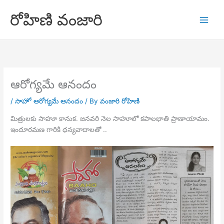
Skip
రోహిణి వంజారి
to
content
ఆరోగ్యమే ఆనందం
/
సాహో ఆరోగ్యమే ఆనందం
/ By
వంజారి రోహిణి
మిత్రులకు సాహూ కానుక. జనవరి నెల సాహూలో కపాలభాతి ప్రాణాయామం.
ఇందూరమణ గారికి ధన్యవాదాలతో ..