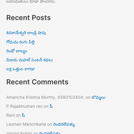
బహుమతులు కూడా పొందాను.
Recent Posts
శివకామేశ్వరి లాండ్రి షాపు
గోధుమ రంగు పిల్లి
రెండో బాల్యం
విజయ మహల్ సెంటర్ కథలు
లక్ష ఒత్తుల కాగడా
Recent Comments
Amancha Krishna Murthy, 9390102404.
on
బొమ్మలు
P.Rajabhushan rao
on
షీ
Rani
on
షీ
Laxman Manchikatla
on
రెండరటిపళ్ళు
Vanjari Rohini
on
రెండరటిపళ్ళు