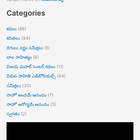
Categories
కధలు
(89)
కవితలు
(94)
దిగులు వర్ణం సమీక్షలు
(5)
బాల సాహిత్యం
(6)
విజయ మహల్ సెంటర్ కథలు
(11)
విమల సాహితి ఎడిటోరియల్స్
(64)
సమీక్షలు
(30)
సాహో అందమే ఆనందం
(7)
సాహో ఆరోగ్యమే ఆనందం
(5)
స్వగతం
(2)