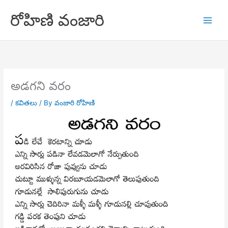
Skip
రోహిణి వంజారి
to
content
అడగని వరం
/
కవితలు
/ By
వంజారి రోహిణి