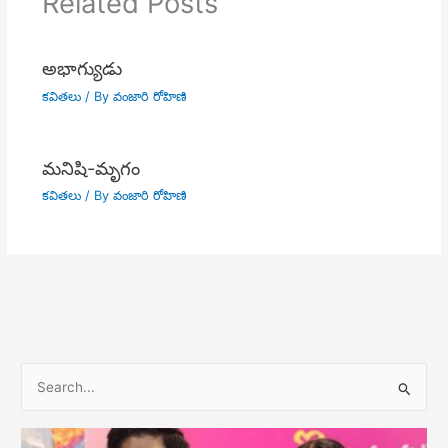
Related Posts
అభాగ్యుడు
కవితలు
/ By
వంజారి రోహిణి
మనిషి-మృగం
కవితలు
/ By
వంజారి రోహిణి
S
e
a