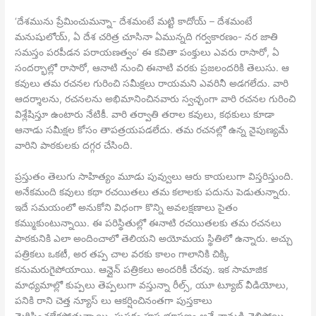
‘దేశమును ప్రేమించుమన్నా- దేశమంటే మట్టి కాదోయ్ – దేశమంటే
మనుషులోయ్, ఏ దేశ చరిత్ర చూసినా ఏమున్నది గర్వకారణం- నర జాతి
సమస్తం పరపీడన పరాయణత్వం’ ఈ కవితా పంక్తులు ఎవరు రాసారో, ఏ
సందర్భాల్లో రాసారో, ఆనాటి నుంచి ఈనాటి వరకు ప్రజలందరికి తెలుసు. ఆ
కవులు తమ రచనల గురించి సమీక్షలు రాయమని ఎవరినీ అడగలేదు. వారి
ఆదర్శాలను, రచనలను అభిమానించినవారు స్వచ్ఛంగా వారి రచనల గురించి
విశ్లేషిస్తూ ఉంటారు నేటికీ. వారి తర్వాతి తరాల కవులు, కథకులు కూడా
ఆనాడు సమీక్షల కోసం తాపత్రయపడలేదు. తమ రచనల్లో ఉన్న నైపుణ్యమే
వారిని పాఠకులకు దగ్గర చేసింది.
ప్రస్తుతం తెలుగు సాహిత్యం మూడు పువ్వులు ఆరు కాయలుగా విస్తరిస్తుంది.
అనేకమంది కవులు కథా రచయితలు తమ కలాలకు పదును పెడుతున్నారు.
ఇదే సమయంలో అనుకోని విధంగా కొన్ని అవలక్షణాలు సైతం
కమ్ముకుంటున్నాయి. ఈ పరిస్థితుల్లో ఈనాటి రచయితలకు తమ రచనలు
పాఠకునికి ఎలా అందించాలో తెలియని అయోమయ స్థితిలో ఉన్నారు. అచ్చు
పత్రికలు ఒకటీ, అర తప్ప చాల వరకు కాలం గాలానికి చిక్కి
కనుమరుగైపోయాయి. ఆన్లైన్ పత్రికలు అందరికీ చేరవు. ఇక సామాజిక
మాధ్యమాల్లో కుప్పలు తెప్పలుగా వస్తున్నా రీల్స్, యూ ట్యూబ్ వీడియోలు,
పనికి రాని చెత్త న్యూస్ లు ఆకర్షించినంతగా పుస్తకాలు
మెరిపించలేకపోతున్నాయి. పుస్తకం హస్త భూషణం అనే నానుడి చెల్లిపోయి