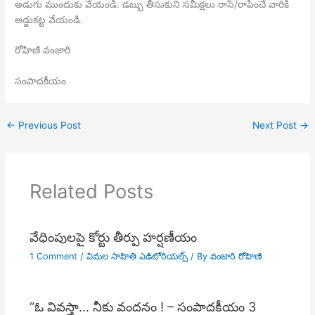
అడుగు ముందుకు వేయండి. డబ్బు తీసుకుని సమీక్షలు రాసే/రాపించే వారికి
అడ్డుకట్ట వేయండి.
రోహిణి వంజారి
సంపాదకీయం
←
Previous Post
Next Post
→
Related Posts
వేధింపులపై కోర్టు తీర్పు హర్షణీయం
1 Comment
/
విమల సాహితి ఎడిటోరియల్స్
/ By
వంజారి రోహిణి
“ఓ వివస్త్రా… నీకు వందనం ! – సంపాదకీయం 3