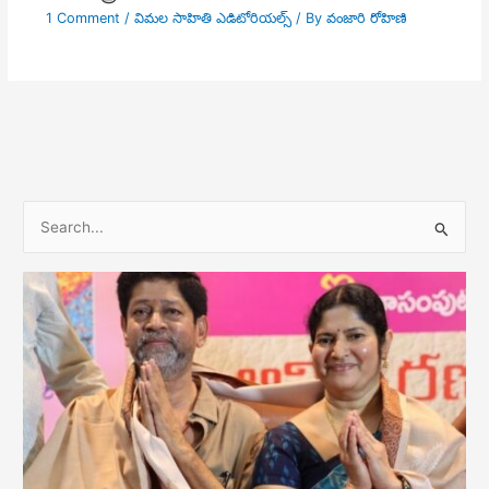
1 Comment
/
విమల సాహితి ఎడిటోరియల్స్
/ By
వంజారి రోహిణి
S
e
a
r
c
h
f
o
r
: