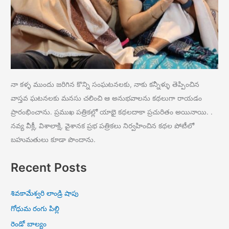
నా కళ్ళ ముందు జరిగిన కొన్ని సంఘటనలకు, నాకు కన్నీళ్ళు తెప్పించిన
వాస్తవ ఘటనలకు మనసు చలించి ఆ అనుభవాలను కథలుగా రాయడం
ప్రారంభించాను. ప్రముఖ పత్రికల్లో యాభై కథలదాకా ప్రచురితం అయినాయి. .
నవ్య వీక్లీ, విశాలాక్షి, వైశానక ప్రభ పత్రికలు నిర్వహించిన కథల పోటీలో
బహుమతులు కూడా పొందాను.
Recent Posts
శివకామేశ్వరి లాండ్రి షాపు
గోధుమ రంగు పిల్లి
రెండో బాల్యం