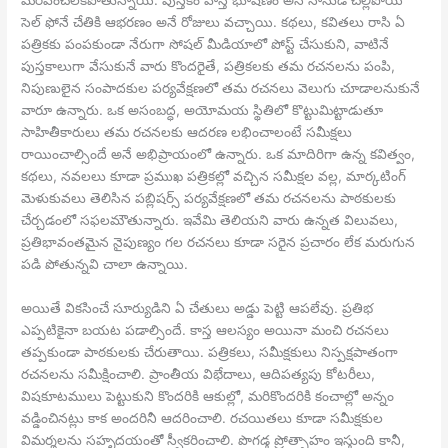
సెల్ ఫోనే చేతికి ఆభరణం అనే రోజులు వచ్చాయి. కథలు, కవితలు రాసి ఏ
పత్రికకు పంపకుండా నేరుగా సోషల్ మీడియాలో పోస్ట్ చేసుకుని, వాటినే
పుస్తకాలుగా వేసుకునే వారు కొందరైతే, పత్రికలకు తమ రచనలను పంపి,
నిపుణులైన సంపాదకుల పర్యవేక్షణలో తమ రచనలు వెలుగు చూడాలనుకునే
వారూ ఉన్నారు. ఒక అసంబద్ధ, అయోమయ స్థితిలో కొట్టుమిట్టాడుతూ
సాహితీకారులు తమ రచనలకు ఆదరణ లభించాలంటే సమీక్షలు
రాయించాల్సిందే అనే అభిప్రాయంలో ఉన్నారు. ఒక మాదిరిగా ఉన్న కవిత్వం,
కథలు, నవలలు కూడా ప్రముఖ పత్రికల్లో వచ్చిన సమీక్షల వల్ల, మార్కటింగ్
మెళుకువలు తెలిసిన పబ్లిషర్స్ పర్యవేక్షణలో తమ రచనలను పాఠకులకు
చేర్చడంలో సఫలమౌతున్నారు. ఇవేమి తెలియని వారు ఉన్నత విలువలు,
ప్రతిభావంతమైన నైపుణ్యం గల రచనలు కూడా సరైన ప్రచారం లేక మరుగున
పడి పోతున్నవి చాలా ఉన్నాయి.
అయితే వికసించే సూర్యుడిని ఏ చేతులు అడ్డు పెట్టి ఆపలేవు. ప్రతిభ
ఎప్పటికైనా బయట పడాల్సిందే. కాస్త ఆలస్యం అయినా మంచి రచనలు
తప్పకుండా పాఠకులకు చేరుతాయి. పత్రికలు, సమీక్షకులు నిస్పక్షపాతంగా
రచనలను సమీక్షించాలి. ప్రాంతీయ విభేదాలు, ఆదిపత్యపు కోటరీలు,
విషకూటములు పెట్టుకుని కొందరికి ఆకుల్లో, మరికొందరికి కంచాల్లో అన్నం
వడ్డించినట్లు కాక అందరినీ ఆదరించాలి. రచయితలు కూడా సమీక్షకుల
విమర్శలను సహృదయంతో స్వీకరించాలి. పొగడ్త ప్రోత్సాహం ఇస్తుంది కానీ,