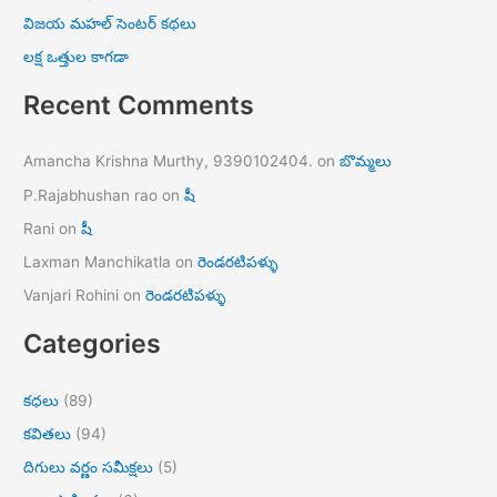
విజయ మహల్ సెంటర్ కథలు
లక్ష ఒత్తుల కాగడా
Recent Comments
Amancha Krishna Murthy, 9390102404.
on
బొమ్మలు
P.Rajabhushan rao
on
షీ
Rani
on
షీ
Laxman Manchikatla
on
రెండరటిపళ్ళు
Vanjari Rohini
on
రెండరటిపళ్ళు
Categories
కధలు
(89)
కవితలు
(94)
దిగులు వర్ణం సమీక్షలు
(5)