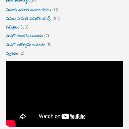
బాల సాహిత్యం
(6)
విజయ మహల్ సెంటర్ కథలు
(11)
విమల సాహితి ఎడిటోరియల్స్
(64)
సమీక్షలు
(30)
సాహో అందమే ఆనందం
(7)
సాహో ఆరోగ్యమే ఆనందం
(5)
స్వగతం
(2)