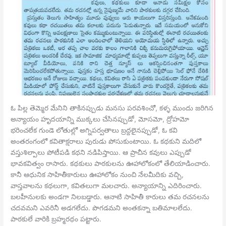
ఓ పిల్ల తెమ్మెర మేనిని తాకినప్పుడు మనసు పరవశించో, కళ్ళ ముందు జరిగిన
అన్యాయం హృదయాన్ని ముక్కలు చేసినప్పుడో, మోసమో, ద్రోహమో
భరించలేక గుండె లోతుల్లో అగ్నిపర్వతాలు బ్రద్దలైనప్పుడో, ఓ కవి
అంతరంగంలో కవితాక్షరాలు పురుడు పోసుకుంటాయి. ఓ కథకుని మదిలో
వస్తుశిల్పాలు పోటీపడి కథని
నడిపిస్తాయి. ఆ ప్రాచీన కవులు ఎప్పుడో
భావకవిత్వం రాసారు. కథకులు పాఠకులను ఊహాలోకంలో తేలియాడించారు.
కానీ ఆధునిక సాహితీకారులు ఊహాలోకం నుంచి నేలమీదికు వచ్చి,
వాస్తవాలను కథలుగా, కవితలుగా మలచారు. అన్యాయాన్ని ఎదిరించారు.
బలహీనులకు అండగా నిలబడ్డారు. ఆనాటి సాహితీ కారులు తమ రచనలను
చదవమని ఎవరినీ అడగలేదు. పొగడమని అంతకన్నా బతిమాలలేదు.
పాఠకులే వారికి బ్రహ్మరథం పట్టారు.