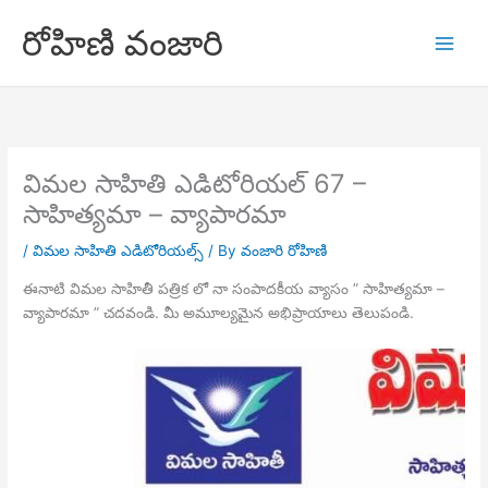
Skip
రోహిణి వంజారి
to
content
విమల సాహితి ఎడిటోరియల్ 67 –
సాహిత్యమా – వ్యాపారమా
/
విమల సాహితి ఎడిటోరియల్స్
/ By
వంజారి రోహిణి
ఈనాటి విమల సాహితీ పత్రిక లో నా సంపాదకీయ వ్యాసం ” సాహిత్యమా –
వ్యాపారమా ” చదవండి. మీ అమూల్యమైన అభిప్రాయాలు తెలుపండి.