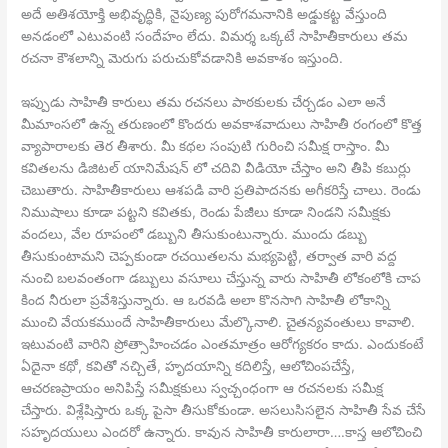
అదే అతిశయోక్తి అభివృద్ధికి, నైపుణ్య పురోగమనానికి అడ్డుకట్ట వేస్తుంది
అనడంలో ఎటువంటి సందేహం లేదు. విమర్శ ఒక్కటే సాహితీకారులు తమ
రచనా కౌశలాన్ని మెరుగు పరుచుకోవడానికి అవకాశం ఇస్తుంది.
ఇప్పుడు సాహితీ కారులు తమ రచనలు పాఠకులకు చేర్చడం ఎలా అనే
మీమాంసలో ఉన్న తరుణంలో కొందరు అవకాశవాదులు సాహితీ రంగంలో కొత్త
వ్యాపారాలకు తెర తీశారు. మీ కథల సంపుటి గురించి సమీక్ష రాస్తాం. మీ
కవితలను డిజిటల్ యానిమేషన్ లో చదివి వీడియో చేస్తాం అని తీపి కబుర్లు
చెబుతారు. సాహితీకారులు ఆశపడి వారి ప్రతిపాదనకు అగీకరిస్తే చాలు. రెండు
నిముషాలు కూడా పట్టని కవితకు, రెండు పేజీలు కూడా నిండని సమీక్షకు
వందలు, వేల రూపంలో డబ్బుని తీసుకుంటున్నారు. ముందు డబ్బు
తీసుకుంటామని చెప్పకుండా రచయితలను మభ్యపెట్టి, తర్వాత వారి వద్ద
నుంచి బలవంతంగా డబ్బులు వసూలు చేస్తున్న వారు సాహితీ లోకంలోకి చాప
కింద నీరులా ప్రవేశిస్తున్నారు. ఆ ఒరవడి అలా కొనసాగి సాహితీ లోకాన్ని
ముంచి వేయకముందే సాహితీకారులు మేల్కొనాలి. చైతన్యవంతులు కావాలి.
ఇటువంటి వారిని ప్రోత్సాహించడం ఎంతమాత్రం ఆరోగ్యకరం కాదు. ఎందుకంటే
ఏదైనా కథో, కవితో నచ్చితే, హృదయాన్ని కదిలిస్తే, ఆలోచింపచేస్తే,
ఆచరణప్రాయం అనిపిస్తే సమీక్షకులు స్వచ్చంధంగా ఆ రచనలకు సమీక్ష
చేస్తారు. విశ్లేషిస్తారు ఒక్క పైసా తీసుకోకుండా. అసలుసిసలైన సాహితీ సేవ చేసే
సహృదయులు ఎందరో ఉన్నారు. కావున సాహితీ కారులారా….కాస్త ఆలోచించి