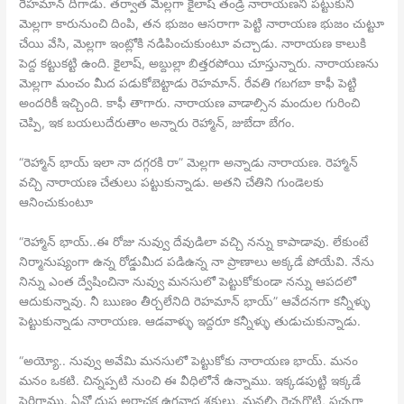
రెహమాన్ దిగాడు. తర్వాత మెల్లగా కైలాష్ తండ్రి నారాయణని పట్టుకుని
మెల్లగా కారునుంచి దింపి, తన భుజం ఆసరాగా పెట్టి నారాయణ భుజం చుట్టూ
చేయి వేసి, మెల్లగా ఇంట్లోకి నడిపించుకుంటూ వచ్చాడు. నారాయణ కాలుకి
పెద్ద కట్టుకట్టి ఉంది. కైలాష్, అబ్దుల్లా బిత్తరపోయి చూస్తున్నారు. నారాయణను
మెల్లగా మంచం మీద పడుకోబెట్టాడు రెహమాన్. రేవతి గబగబా కాఫీ పెట్టి
అందరికీ ఇచ్చింది. కాఫీ తాగారు. నారాయణ వాడాల్సిన మందుల గురించి
చెప్పి, ఇక బయలుదేరుతాం అన్నారు రెహ్మాన్, జుబేదా బేగం.
“రెహ్మాన్ భాయ్ ఇలా నా దగ్గరకి రా” మెల్లగా అన్నాడు నారాయణ. రెహ్మాన్
వచ్చి నారాయణ చేతులు పట్టుకున్నాడు. అతని చేతిని గుండెలకు
ఆనించుకుంటూ
“రెహ్మాన్ భాయ్..ఈ రోజు నువ్వు దేవుడిలా వచ్చి నన్ను కాపాడావు. లేకుంటే
నిర్మానుష్యంగా ఉన్న రోడ్డుమీద పడిఉన్న నా ప్రాణాలు అక్కడే పోయేవి. నేను
నిన్ను ఎంత ద్వేషించినా నువ్వు మనసులో పెట్టుకోకుండా నన్ను ఆపదలో
ఆదుకున్నావు. నీ ఋణం తీర్చలేనిది రెహమాన్ భాయ్” ఆవేదనగా కన్నీళ్ళు
పెట్టుకున్నాడు నారాయణ. ఆడవాళ్ళు ఇద్దరూ కన్నీళ్ళు తుడుచుకున్నాడు.
“అయ్యో.. నువ్వు అవేమి మనసులో పెట్టుకోకు నారాయణ భాయ్. మనం
మనం ఒకటి. చిన్నప్పటి నుంచి ఈ వీధిలోనే ఉన్నాము. ఇక్కడపుట్టి ఇక్కడే
పెరిగాము. ఏవో దుష్ట అరాచక ఉగ్రవాద శక్తులు, మనల్ని రెచ్చగొట్టి, పచ్చగా