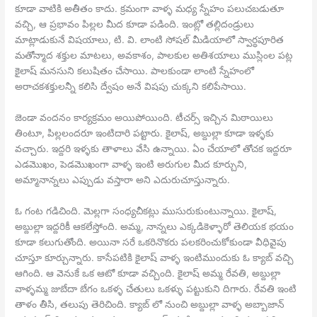
కూడా వాటికి అతీతం కాదు. క్రమంగా వాళ్ళ మధ్య స్నేహం పలుచబడుతూ
వచ్చి, ఆ ప్రభావం పిల్లల మీద కూడా పడింది. ఇంట్లో తల్లిదండ్రులు
మాట్లాడుకునే విషయాలు, టి. వి. లాంటి సోషల్ మీడియాలో స్వార్ధపూరిత
మతోన్మాద శక్తుల మాటలు, అవకాశం, పాలకుల అతిశయాలు ముస్లింల పట్ల
కైలాష్ మనసుని కలుషితం చేసాయి. పాలకుండా లాంటి స్నేహంలో
అరాచకశక్తులన్నీ కలిసి ద్వేషం అనే విషపు చుక్కని కలిపేసాయి.
జెండా వందనం కార్యక్రమం అయిపోయింది. టీచర్స్ ఇచ్చిన మిఠాయిలు
తింటూ, పిల్లలందరూ ఇంటిదారి పట్టారు. కైలాష్, అబ్దుల్లా కూడా ఇళ్ళకు
వచ్చారు. ఇద్దరి ఇళ్ళకు తాళాలు వేసి ఉన్నాయి. ఏం చేయాలో తోచక ఇద్దరూ
ఎడమొఖం, పెడమొఖంగా వాళ్ళ ఇంటి అరుగుల మీద కూర్చుని,
అమ్మానాన్నలు ఎప్పుడు వస్తారా అని ఎదురుచూస్తున్నారు.
ఓ గంట గడిచింది. మెల్లగా సంధ్యచీకట్లు ముసురుకుంటున్నాయి. కైలాష్,
అబ్దుల్లా ఇద్దరికీ ఆకలేస్తోంది. అమ్మ, నాన్నలు ఎక్కడికెళ్ళారో తెలియక భయం
కూడా కలుగుతోంది. అయినా సరే ఒకరినొకరు పలకరించుకోకుండా వీధివైపు
చూస్తూ కూర్చున్నారు. కాసేపటికి కైలాష్ వాళ్ళ ఇంటిముందుకు ఓ క్యాబ్ వచ్చి
ఆగింది. ఆ వెనుకే ఒక ఆటో కూడా వచ్చింది. కైలాష్ అమ్మ రేవతి, అబ్దుల్లా
వాళ్ళమ్మ జుబేదా బేగం ఒకళ్ళ చేతులు ఒకళ్ళు పట్టుకుని దిగారు. రేవతి ఇంటి
తాళం తీసి, తలుపు తెరిచింది. క్యాబ్ లో నుంచి అబ్దుల్లా వాళ్ళ అబ్బాజాన్