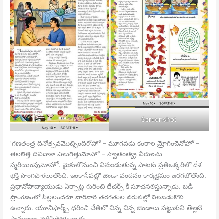
Screenshot
‘గణతంత్ర దినోత్సవమొచ్చిందిరోహో – మూగవడు కంఠాల మ్రోగించెనోహో –
తలలెత్తి దివిదాకా ఎలుగెత్తుమోహో – స్వాతంత్య్ర వీరులను
స్మరియింపుమోహో. మైకులోనుంచి వినబడుతున్న పాటకు ప్రతిఒక్కరిలో దేశ
భక్తి పొంగిపొరలుతోంది. ఇంకాసేపట్లో జెండా వందనం కార్యక్రమం జరగబోతోంది.
ప్రధానోపాద్యాయుడు ఏర్పాట్ల గురించి టీచర్స్ కి సూచనలిస్తున్నాడు. బడి
ప్రాంగణంలో పిల్లలందరూ వారివారి తరగతుల వరుసల్లో నిలబడుకొని
ఉన్నారు. యూనిఫార్మ్స్ ధరించి చేతిలో చిన్న చిన్న జెండాలు పట్టుకుని తెల్లటి
పావురాల్లా మెరిసిపోతున్నారు.