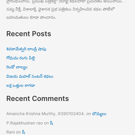
ప్రారంభించాను. ప్రముఖ పత్రికల్లో యాభై కథలదాకా ప్రచురితం అయినాయి. .
నవ్య వీక్లీ, విశాలాక్షి, వైశానక ప్రభ పత్రికలు నిర్వహించిన కథల పోటీలో
బహుమతులు కూడా పొందాను.
Recent Posts
శివకామేశ్వరి లాండ్రి షాపు
గోధుమ రంగు పిల్లి
రెండో బాల్యం
విజయ మహల్ సెంటర్ కథలు
లక్ష ఒత్తుల కాగడా
Recent Comments
Amancha Krishna Murthy, 9390102404.
on
బొమ్మలు
P.Rajabhushan rao
on
షీ
Rani
on
షీ