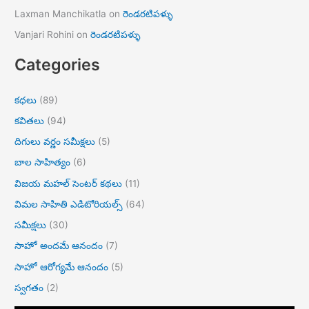
Laxman Manchikatla
on
రెండరటిపళ్ళు
Vanjari Rohini
on
రెండరటిపళ్ళు
Categories
కధలు
(89)
కవితలు
(94)
దిగులు వర్ణం సమీక్షలు
(5)
బాల సాహిత్యం
(6)
విజయ మహల్ సెంటర్ కథలు
(11)
విమల సాహితి ఎడిటోరియల్స్
(64)
సమీక్షలు
(30)
సాహో అందమే ఆనందం
(7)
సాహో ఆరోగ్యమే ఆనందం
(5)
స్వగతం
(2)