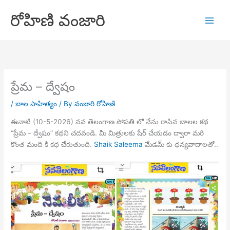
Skip
రోహిణి వంజారి
to
content
ప్రేమ – ద్వేషం
/
బాల సాహిత్యం
/ By
వంజారి రోహిణి
ఈనాటి (10-5-2026) నవ తెలంగాణ సోపతి లో నేను రాసిన బాలల కథ
“ప్రేమ – ద్వేషం” కథని చదవండి. మీ మిత్రులకు షేర్ చేయడం ద్వారా మరి
కొంత మంది కి కథ చేరుతుంది.
Shaik Saleema
మేడమ్ కు ధన్యవాదాలతో..