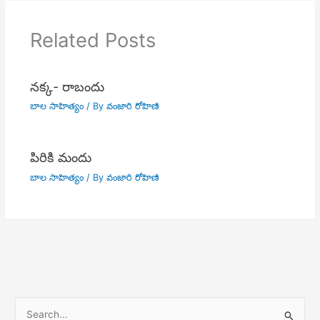
Related Posts
నక్క- రాబందు
బాల సాహిత్యం
/ By
వంజారి రోహిణి
పిరికి మందు
బాల సాహిత్యం
/ By
వంజారి రోహిణి
S