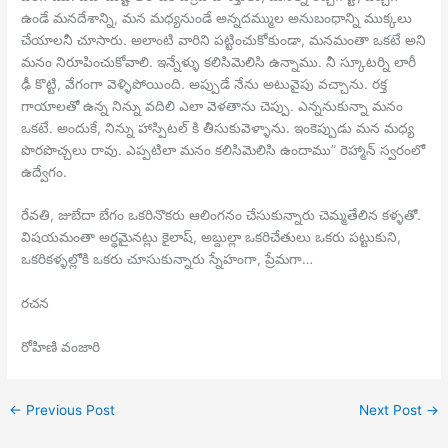
ఉండే మనదేశాన్ని, మన మధ్యనుండే అన్నదమ్ముల అనుబంధాన్ని ముక్కలు
చేయాలనీ చూసారు. అలాంటి వారిని పట్టించుకోకుండా, మనమంతా ఒకటే అని
మనం నిరూపించుకోవాలి. ఇన్నేళ్ళు కలిసిమెలిసి ఉన్నాము. నీ స్కూటర్ని లారీ
ఢీ కొట్టి, వేగంగా వెళ్ళిపోయింది. అప్పుడే నేను అటువైపు వచ్చాను. రక్త
గాయాలతో ఉన్న నిన్ను వదిలి ఎలా వెళతాను చెప్పు. ఎన్ననుకున్నా మనం
ఒకటే. అందుకే, నిన్ను హాస్పిటల్ కి తీసుకువెళ్ళాను. ఇంకెప్పుడు మన మధ్య
పొరపొచ్చలు రావు. ఎప్పటిలా మనం కలిసిమెలిసి ఉందాము” రెహ్మాన్ స్వరంలో
ఉద్వేగం.
రేవతి, జుబేదా బేగం ఒకరినొకరు ఆలింగనం చేసుకున్నారు చెమ్మతేలిన కళ్ళతో.
విషయమంతా అర్ధమైనట్లు కైలాష్, అబ్దుల్లా ఒకరిచేతులు ఒకరు పట్టుకుని,
ఒకరికళ్ళల్లోకి ఒకరు చూసుకున్నారు స్నేహంగా, ప్రేమగా…
రచన
రోహిణి వంజారి
←
Previous Post
Next Post
→