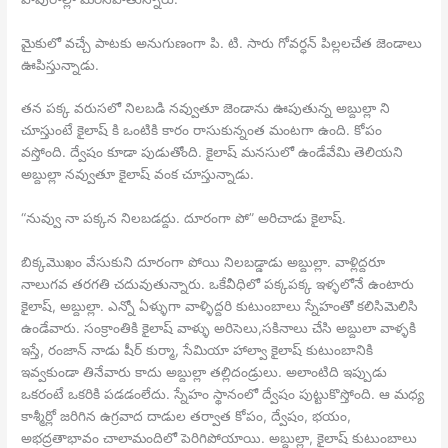
మైకులో వచ్చే పాటకు అనుగుణంగా పి. టి. సారు గోవర్ధన్ పిల్లలచేత జెండాలు
ఊపిస్తున్నాడు.
తన పక్క వరుసలో నిలబడి నవ్వుతూ జెండాను ఊపుతున్న అబ్దుల్లా ని
చూస్తుంటే కైలాష్ కి ఒంటికి కారం రాసుకున్నంత మంటగా ఉంది. కోపం
వస్తోంది. ద్వేషం కూడా పుడుతోంది. కైలాష్ మనసులో ఉండేవేమి తెలియని
అబ్దుల్లా నవ్వుతూ కైలాష్ వంక చూస్తున్నాడు.
“నువ్వు నా పక్కన నిలబడద్దు. దూరంగా పో” అరిచాడు కైలాష్.
బిక్కమొఖం వేసుకుని దూరంగా పోయి నిలబడ్డాడు అబ్దుల్లా. వాళ్లిద్దరూ
నాలుగవ తరగతి చదువుతున్నారు. ఒకేవీధిలో పక్కపక్క ఇళ్ళలోనే ఉంటారు
కైలాష్, అబ్దుల్లా. ఎన్నో ఏళ్ళుగా వాళ్ళిద్దరి కుటుంబాలు స్నేహంతో కలిసిమెలిసి
ఉండేవారు. సంక్రాంతికి కైలాష్ వాళ్ళు అరిసెలు,సకినాలు చేసి అబ్దులా వాళ్ళకి
ఇస్తే, రంజాన్ నాడు షీర్ కుర్మా, సేమియా హాల్వా కైలాష్ కుటుంబానికి
ఇవ్వకుండా తినేవారు కాదు అబ్దుల్లా తల్లిదండ్రులు. అలాంటిది ఇప్పుడు
ఒకరంటే ఒకరికి పడడంలేదు. స్నేహం స్థానంలో ద్వేషం పుట్టుకొస్తోంది. ఆ మధ్య
కాశ్మీర్లో జరిగిన ఉగ్రవాద దాడుల తర్వాత కోపం, ద్వేషం, భయం,
అభద్రతాభావం చాలామందిలో పెరిగిపోయాయి. అబ్దుల్లా, కైలాష్ కుటుంబాలు