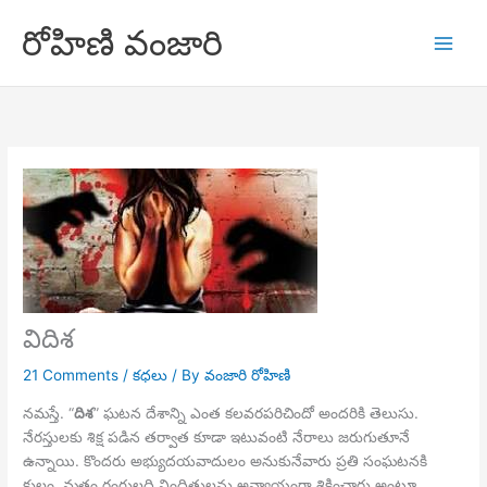
Skip
రోహిణి వంజారి
to
content
విదిశ
21 Comments
/
కధలు
/ By
వంజారి రోహిణి
నమస్తే. “
దిశ
” ఘటన దేశాన్ని ఎంత కలవరపరిచిందో అందరికి తెలుసు.
నేరస్తులకు శిక్ష పడిన తర్వాత కూడా ఇటువంటి నేరాలు జరుగుతూనే
ఉన్నాయి. కొందరు అభ్యుదయవాదులం అనుకునేవారు ప్రతి సంఘటనకి
కులం, మతం రంగులద్ది నిందితులను అన్యాయంగా శిక్షించారు అంటూ