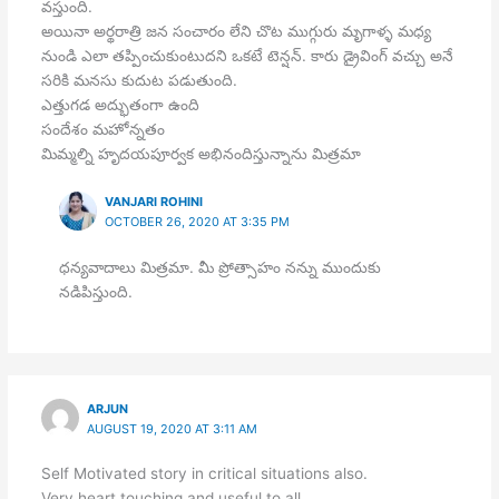
వస్తుంది.
అయినా అర్థరాత్రి జన సంచారం లేని చొట ముగ్గురు మృగాళ్ళ మధ్య
నుండి ఎలా తప్పించుకుంటుదని ఒకటే టెన్షన్. కారు డ్రైవింగ్ వచ్చు అనే
సరికి మనసు కుదుట పడుతుంది.
ఎత్తుగడ అద్భుతంగా ఉంది
సందేశం మహోన్నతం
మిమ్మల్ని హృదయపూర్వక అభినందిస్తున్నాను మిత్రమా
VANJARI ROHINI
OCTOBER 26, 2020 AT 3:35 PM
ధన్యవాదాలు మిత్రమా. మీ ప్రోత్సాహం నన్ను ముందుకు
నడిపిస్తుంది.
ARJUN
AUGUST 19, 2020 AT 3:11 AM
Self Motivated story in critical situations also.
Very heart touching and useful to all.