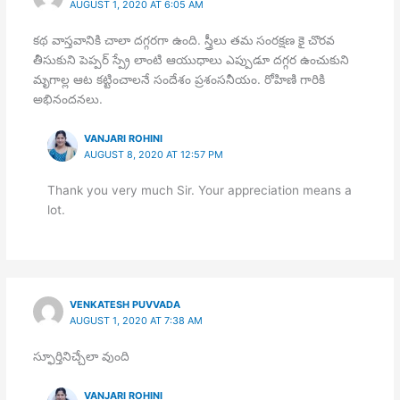
AUGUST 1, 2020 AT 6:05 AM
కథ వాస్తవానికి చాలా దగ్గరగా ఉంది. స్త్రీలు తమ సంరక్షణ కై చొరవ
తీసుకుని పెప్పర్ స్ప్రే లాంటి ఆయుధాలు ఎప్పుడూ దగ్గర ఉంచుకుని
మృగాల్ల ఆట కట్టించాలనే సందేశం ప్రశంసనీయం. రోహిణి గారికి
అభినందనలు.
VANJARI ROHINI
AUGUST 8, 2020 AT 12:57 PM
Thank you very much Sir. Your appreciation means a
lot.
VENKATESH PUVVADA
AUGUST 1, 2020 AT 7:38 AM
స్ఫూర్తినిచ్చేలా వుంది
VANJARI ROHINI