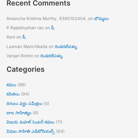
Recent Comments
Amancha Krishna Murthy, 9390102404.
on
బొమ్మలు
P.Rajabhushan rao
on
షీ
Rani
on
షీ
Laxman Manchikatla
on
రెండరటిపళ్ళు
Vanjari Rohini
on
రెండరటిపళ్ళు
Categories
కధలు
(89)
కవితలు
(94)
దిగులు వర్ణం సమీక్షలు
(5)
బాల సాహిత్యం
(6)
విజయ మహల్ సెంటర్ కథలు
(11)
విమల సాహితి ఎడిటోరియల్స్
(64)