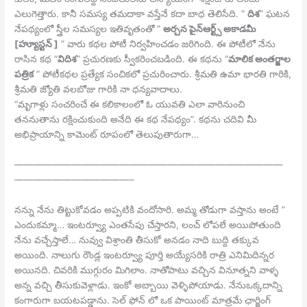
ఎలుగెత్తారు. కానీ సమస్య తమదాకా వస్తేనే కదా బాధ తెలిసేది. ”
దిశ
” ఘటన
నేపథ్యంలో స్త్రీల సమస్యల ఇతివృతంతో ”
అర్చన పైన్ఆర్ట్స్ అకాడమీ
[హ్యూస్టన్ ]
” వారు కథల పోటీ నిర్వహించడం జరిగింది. ఈ పోటీలో నేను
రాసిన కథ “
విదిశ
” ప్రచురణకు స్వీకరించబడింది. ఈ కథను “
మాలిక అంతర్జాల
పత్రిక
” పోటీకథల ప్రత్యేక సంచికలో ప్రచురించారు. శ్రీమతి ఉమా భారతి గారికి,
శ్రీమతి జ్యోతి వలబోజు గారికి నా ధన్యవాదాలు.
“మృగాళ్లు సంచరించే ఈ కలికాలంలో ఓ యువతి ఎలా వారినుంచి
తననుతాను రక్షించుకుంది అనేది ఈ కథ నేపథ్యం”. కథను చదివి మీ
అభిప్రాయాన్ని కామెంట్ రూపంలో తెలుపుతారుగా…
————————————————————————————
————————————–
నన్ను నేను తిట్టుకోవడం అప్పటికి వందోసారి. అమ్మ తోడుగా వస్తాను అంటే ”
ఎందుకమ్మా… ఇంటర్వ్యూ ఎంతసేపు చేస్తారని, లంచ్ లోపలే అయిపోతుంది
నేను వచ్చేస్తాలే… నువ్వు విశ్రాంతి తీసుకో అనడం నాది బుద్ది తక్కువ
అయింది. నాలుగు రౌండ్ల ఇంటర్వ్యూ పూర్తి అయ్యేసరికి రాత్రి ఎనిమిదిన్నర
అయినది. చివరికి ముగ్గురం మిగిలాం. నాతోపాటు వచ్చిన వినూత్నని వాళ్ళ
అన్న వచ్చి తీసుకువెళ్లాడు. ఇంకో అబ్బాయి వెళ్ళిపోయాడు. నేనుఒక్కదాన్ని
కంగారుగా బయటపడ్డాను. సెల్ ఫోన్ లో ఒక పాయింట్ మాత్రమే ఛార్జింగ్