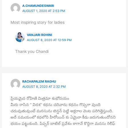
A.CHAMUNDESWARI
AUGUST 1, 2020 AT 2:53 PM
Most inspiring story for ladies
VANJARI ROHINI
AUGUST 8, 2020 AT 12:59 PM
Thank you Chandi
RACHAPALEM RAGHU
AUGUST 8, 2020 AT 2:32 PM
ప్రియమైన రోహిణి మిత్రమా శుభోదయం
మీరు రాసిన ” విదశ” కథను చదివాను కధనం గొప్పగా వుంది
చదువుతువుంటే మనసును టెన్షన్ పెట్టి అక్షరాల వెంట పరిగెత్తెస్తుంది.
అదే సమయంలో కథలోని హీరోయిన్ కు ఏమైనా కీడు జరుగుతుందోనని
భయం పట్టుకుంది. పిప్పర్ బాటిల్ ప్రవేశం కాగానే కొద్దిగా మనసు రిలీఫ్