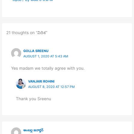
21 thoughts on “విదిశ”
GOLLA SREENU
AUGUST 1, 2020 AT 5:43 AM
Yes madam we totally agree with you.
VANJARI ROHINI
AUGUST 8, 2020 AT 12:57 PM
Thank you Sreenu
అంబల్ల జనార్దన్