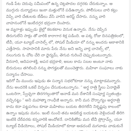
గండి పేట చెరువు సమీపంలో ఉన్న చెట్లపొదల దగ్గరకు చేరుకున్నాం. ఆ
ముగ్గురు దుర్మార్గులు ఇంకా మత్తులోనే పడిఉన్నారు. పోలీసులు వారి కట్లు
విప్పి వారి చేతులకు బేడీలు వేసి వారిని అరెస్ట్ చేసారు. నన్ను వారి
వాహనంలోనే ఇంటిదగ్గర భద్రంగా దింపారు.
ఆ మృగాళ్లు ఇప్పుడు జైల్లో కటకటాల వెనుక ఉన్నారు. నేను చెప్పిన
తిరుగులేని సాక్షం తో వారికి కారాగార శిక్ష పడింది. ఆ పక్క రోజు దినపత్రికలలో,
టీవీ, యూ ట్యూబ్ చానెల్స్ లో, సోషల్ మీడియా లో నన్ను అందరు ఆకాశానికి
ఎత్తేసారు. సాహసానికి మారు పేరు నేను అని అన్ని వార్త చానెల్స్ లో,
నలుగురు ఓ చోట చేరి నా ధైర్యమ్, తెగువ గురించే చెప్పుకుంటున్నారు.
వీరనారి, ఆదిపరాశక్తి, అపర భద్రకాళి, అబల కాదు సబల అంటూ నాకు
బిరుదులు తగిలించి నన్ను పొగడ్తలతో ముంచెత్తారు. మహిళా సంఘాలు నాకు
సన్మానం చేసాయి.
ఇదిగో మీ ముందు ఇపుడు ఈ సన్మాన సభలోకూడా నన్ను మాట్లాడమన్నారు.
నేను అందరికి ఒకటే విన్నపం చేసుకుంటున్నాను. ” అర్ధ రాత్రి స్త్రీలు ఏనాడైతే
ఒంటరిగా, స్వేచ్ఛగా తిరగగల్గుతారో ఆనాడే మన దేశానికీ సంపూర్ణ స్వతంత్రం
వచ్చినట్టు ” అని మహాత్మా గాంధీజీ అన్నారు. కానీ మన దౌర్భాగ్యం అర్ధరాత్రి
కాదు కదా పట్టపగలు కూడా మహిళలు బయట తిరగలేని నికృష్టపు కాలంలో
ఉన్నాం ఇపుడు మనం. ఇంటి నుంచి తమ ఆడబిడ్డ బయటకు వెళ్లిందంటే తిరిగి
ఇంటికి చేరేవరకు కన్నవారికి ఆందోళనే. దానికితోడు మన టీవీ ప్రోగ్రామ్స్, యూ
ట్యూబ్ వీడియోలు, సోషల్ మీడియాలో కూడా ఆడదంటే మగవాడు వాడుకునే