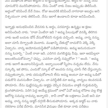
వేసి ముఖానికి పౌడర్ అడ్డుకొని బొట్టుపెట్టుకున్నాను. అద్దం లో నన్ను నేను
చూసుకొని మురిసిపోయాను. నేను ఏంటో నాకు నిజం అప్పుడు తెలిసింది.
అద్దంలో కనిపించే నేనే నిజం. రోజు అందరికి కనిపించే నాగరాజా అబద్దం అని
నిశ్చయంగా నాకు తెలిసింది. నేను ఇలాగే ఉండాలని కూడా అనిపించింది.
ఇన్నాళ్లు అనుభవించిన వేదనకు ఓ అర్ధం, పరమార్ధం ఉన్నట్టు ఆ క్షణం
అనిపించింది నాకు. “రాజా ఏంటిరా ఇది ? అమ్మ పిలుపుతో వెనక్కి తిరిగిన
నాకు ఇంటి బయట డోర్ వేసుకోలేదని గుర్తుకు వచ్చింది. అమ్మ, నాన్న నన్ను
అలా చూసి దిగ్బ్రాంతి చెందారు. ముఖాన్ని చేతుల్లో దాచుకొని వెక్కి వెక్కి
ఏడ్చాను. నాన్న అయోమయస్థితిలో పడిపోయాడు. అమ్మ అనునయంగా
నన్ను ఓదార్చి ” ఏంటి రాజా ఇది. ఎదిగిన మగబిడ్డవు నీవు. ఇలా ఆడపిల్లలా
అలంకరించుకోవచ్చా? చెప్పు. ఎవరినా చూస్తే నవ్వుకోరా ? ” అంది. ” అమ్మ
నాకు ఇలాగే ఉండాలనిపిస్తుంది. అబ్బాయిలతో స్నేహం నచ్చడం లేదు. నేను
స్కూల్కి ఇక పోను, ఎందుకో స్కూల్ లో అందరు నన్ను చూసి గేలి చేస్తున్నారు.
నవ్వుతున్నారు, నాకు చదువుకోవాలని లేదు అమ్మ అంటూ మా అమ్మ ఒడిలో
పడుకొని మనసుతీరా ఏడ్చాను. నా పరిస్థితికి మా అమ్మ, నాన్నలు కలవరపడి
పోయారు. నేను పుట్టినప్పుడు డాక్టర్లు చెప్పిన విషయం వాళ్లకి గుర్తుకువచ్చి
క్రుంగిపోయారు. పెరిగి పెద్ద అయ్యే క్రమంలో నాలో ఏవో జన్యు లోపాల వల్ల కొత్త
ఆరోగ్య సమస్య రావచ్చు అన్నారని , కానీ నాలో ఈ లక్షణాలు ఏంటి అని మా
అమ్మ, నాన్న నన్ను డాక్టర్ దగ్గరకి తీసుకుపోయారు. అక్కడ డాక్టర్ లు నాకు
రకరకాల పరీక్ష చేసారు. మానసిక వైద్యుల చేత కూడా నాకు పరీక్షలు