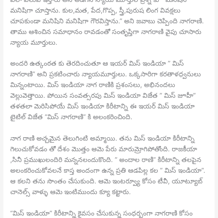
మనిషిగా చూస్తాను. కుల,మత, పేద,గొప్ప, స్త్రీ,పురుష లింగ వివక్షలు
చూపకుండా మనిషిని మనిషిగా గౌరవిస్తాను.” అని జవాబు చెప్పింది నాగరాణి.
తాము ఆశించిన సమాధానం రావడంతో సంతృప్తిగా నాగరాణి వైపు చూసారు
న్యాయ మూర్తులు.
అందరి ఉత్కంఠత కు తెరదించుతూ ఆ ఇయర్ మిస్ ఇండియా ” మిస్
నాగరాణి” అని ప్రకటించారు న్యాయమూర్తులు. ఒక్కసారిగా కరతాళధ్వనులు
మిన్నంటాయి. మిస్ ఇండియా నాగ రాణికి ప్రశంసలు, అభినందలు
వెల్లువెత్తాయి. పోయిన సంవత్సరపు మిస్ ఇండియా విజేత ” మిస్ జూహీ”
తళతలా మెరిసిపోయే మిస్ ఇండియా కిరీటాన్ని ఈ ఇయర్ మిస్ ఇండియా
టైటిల్ విజేత “మిస్ నాగరాణి” కి అలంకరించింది.
నాగ రాణి అచ్చమైన తెలుగింటి అమ్మాయి. తను మిస్ ఇండియా కిరీటాన్ని
గెలుచుకోవడం తో దేశం మొత్తం ఆమె పేరు మారుమ్రోగిపోతోంది. రాజకీయా
,సినీ ప్రముఖులందిరి మన్ననలందుకొంది. ” అందాల రాణి” కిరీటాన్ని తలపైన
అలంకరించుకోవలనే కాస్త అందంగా ఉన్న ప్రతి ఆడపిల్ల కల ” మిస్ ఇండియా”.
ఆ కలని తను సొంతం చేసుకుంది. ఆమె ఇంటర్వ్యూ కోసం టీవీ, యూట్యూబ్
చానెల్స్ వాళ్ళు ఆమె ఇంటిముందు క్యూ కట్టారు.
“మిస్ ఇండియా” కిరీటాన్ని కైవసం చేసుకున్న సంధర్బంగా నాగరాణి కోసం