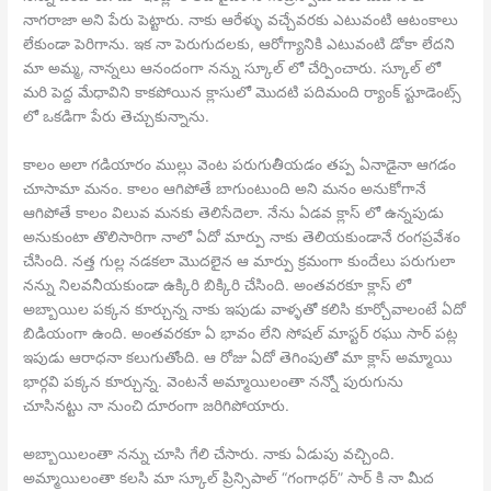
నాగరాజా అని పేరు పెట్టారు. నాకు ఆరేళ్ళు వచ్చేవరకు ఎటువంటి ఆటంకాలు
లేకుండా పెరిగాను. ఇక నా పెరుగుదలకు, ఆరోగ్యానికి ఎటువంటి డోకా లేదని
మా అమ్మ, నాన్నలు ఆనందంగా నన్ను స్కూల్ లో చేర్పించారు. స్కూల్ లో
మరి పెద్ద మేధావిని కాకపోయిన క్లాసులో మొదటి పదిమంది ర్యాంక్ స్టూడెంట్స్
లో ఒకడిగా పేరు తెచ్చుకున్నాను.
కాలం అలా గడియారం ముల్లు వెంట పరుగుతీయడం తప్ప ఏనాడైనా ఆగడం
చూసామా మనం. కాలం ఆగిపోతే బాగుంటుంది అని మనం అనుకోగానే
ఆగిపోతే కాలం విలువ మనకు తెలిసేదెలా. నేను ఏడవ క్లాస్ లో ఉన్నపుడు
అనుకుంటా తొలిసారిగా నాలో ఏదో మార్పు నాకు తెలియకుండానే రంగప్రవేశం
చేసింది. నత్త గుల్ల నడకలా మొదలైన ఆ మార్పు క్రమంగా కుందేలు పరుగులా
నన్ను నిలవనీయకుండా ఉక్కిరి బిక్కిరి చేసింది. అంతవరకూ క్లాస్ లో
అబ్బాయిల పక్కన కూర్చున్న నాకు ఇపుడు వాళ్ళతో కలిసి కూర్చోవాలంటే ఏదో
బిడియంగా ఉంది. అంతవరకూ ఏ భావం లేని సోషల్ మాస్టర్ రఘు సార్ పట్ల
ఇపుడు ఆరాధనా కలుగుతోంది. ఆ రోజు ఏదో తెగింపుతో మా క్లాస్ అమ్మాయి
భార్గవి పక్కన కూర్చున్న. వెంటనే అమ్మాయిలంతా నన్నో పురుగును
చూసినట్టు నా నుంచి దూరంగా జరిగిపోయారు.
అబ్బాయిలంతా నన్ను చూసి గేలి చేసారు. నాకు ఏడుపు వచ్చింది.
అమ్మాయిలంతా కలసి మా స్కూల్ ప్రిన్సిపాల్ “గంగాధర్” సార్ కి నా మీద