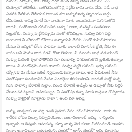
గురించి చెప్పాను, కానీ వాళ్ళ దగ్గర అంత డబ్బు లేదని తెలుసు. ఏం
చెయ్యాలో తోచలేదు. ఆలోచనలతోనిద్ర పట్టేది కాదు నాకు. నేను పడే బాధ
ఎవరికి తెలిసిన తెలియక పోయిన మా అమ్మమాతృ హృదయం అర్ధం
చేసుకుంది. అమ్మ మాటే మా నాయనా మాట అయినది.నా మనసులోని
బాధని, సంకోచాలని గమనించిన అమ్మ ” రాజా, నువ్వేమి సందేహాలు
పెట్టుకోకు. నువ్వు పుట్టినప్పుడు ఎంతో తోషపడ్డాం. నువ్వు పెరిగి పెద్ద
అయినాక నీ శరీరంలో లోపాలు ఉన్నాయని తెలిసి ఎంతో కుమిలిపోయాం.
మేము ఏ జన్మలో చేసిన పాపమో మాకు ఇలాంటి మానసిక క్షోభ, నీకు ఈ
శాపం అని మేము బాధ పడని రోజు లేదురా. నీ ముందు బాధ పడుతుంటే
నువ్వు మరింత కృంగిపోతావని మా దుఃఖాన్ని దిగమింగుకొని బ్రతుకుతున్నాం
బాబు. నీ సంతోషమే మాకు కావాలి. నువ్వు సర్జరీ గురించి, ఖర్చు గురించి
చెప్పినపుడు మేము ఒకటే నిర్ణయించుకున్నాం బాబు. అది ఏమిటంటే నీవు
సంతోషంగా ఉండడానికి మేము ఎంతకైనా పోరకాడలని. అందుకే ఊర్లో ఉన్న
మన పొలాన్ని బేరానికి పెట్టాం. మంచి బేరానికి అమ్మేసి ఆ డబ్బుతో నీకు సర్జరీ
చేయించవచ్చుఅని అనుకున్నాం. నీ సంతోషం కన్నా మాకు ఆస్తులు గొప్పకాదు.
నువ్వు డాక్టర్లతో మాట్లాడు రాజా “. అంది మా అమ్మ.
అమ్మ, నాన్నలకు నా పట్ల ఉండే ప్రేమకు నేను చలించిపోయాను. నాకు ఈ
శారీరక లోపం వున్నా సహృదయులు, బంగారంలాంటి అమ్మ, నాన్నలను
ఇచ్చాడు ఆ దేవుడు అనుకున్న. కన్నా వాళ్ళ చేత కూడా చీదరింపబడి అందరు
వున్నా అనాధలుగా బ్రతుకుతున్న ఎందరో ” ట్రాన్స్ జెండర్” లను చూసాను