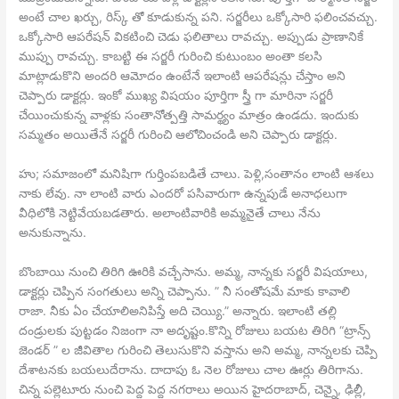
అంటే చాల ఖర్చు, రిస్క్ తో కూడుకున్న పని. సర్జరీలు ఒక్కోసారి ఫలించవచ్చు.
ఒక్కోసారి ఆపరేషన్ వికటించి చెడు ఫలితాలు రావచ్చు. అప్పుడు ప్రాణానికే
ముప్పు రావచ్చు. కాబట్టి ఈ సర్జరీ గురించి కుటుంబం అంతా కలసి
మాట్లాడుకొని అందరి ఆమోదం ఉంటేనే ఇలాంటి ఆపరేషన్లు చేస్తాం అని
చెప్పారు డాక్టర్లు. ఇంకో ముఖ్య విషయం పూర్తిగా స్త్రీ గా మారినా సర్జరీ
చేయించుకున్న వాళ్లకు సంతానోత్పత్తి సామర్థ్యం మాత్రం ఉండదు. ఇందుకు
సమ్మతం అయితేనే సర్జరీ గురించి ఆలోచించండి అని చెప్పారు డాక్టర్లు.
హు; సమాజంలో మనిషిగా గుర్తింపబడితే చాలు. పెళ్లి,సంతానం లాంటి ఆశలు
నాకు లేవు. నా లాంటి వారు ఎందరో పసివారుగా ఉన్నపుడే అనాధలుగా
వీధిలోకి నెట్టివేయబడతారు. అలాంటివారికి అమ్మనైతే చాలు నేను
అనుకున్నాను.
బొంబాయి నుంచి తిరిగి ఊరికి వచ్చేసాను. అమ్మ, నాన్నకు సర్జరీ విషయాలు,
డాక్టర్లు చెప్పిన సంగతులు అన్ని చెప్పాను. ” నీ సంతోషమే మాకు కావాలి
రాజా. నీకు ఏం చేయాలిఅనిపిస్తే అది చెయ్యి.” అన్నారు. ఇలాంటి తల్లి
దండ్రులకు పుట్టడం నిజంగా నా అదృష్టం.కొన్ని రోజులు బయట తిరిగి “ట్రాన్స్
జెండర్ ” ల జీవితాల గురించి తెలుసుకొని వస్తాను అని అమ్మ, నాన్నలకు చెప్పి
దేశాటనకు బయలుదేరాను. దాదాపు ఓ నెల రోజులు చాల ఊర్లు తిరిగాను.
చిన్న పల్లెటూరు నుంచి పెద్ద పెద్ద నగరాలు అయిన హైదరాబాద్, చెన్నై, ఢిల్లీ,