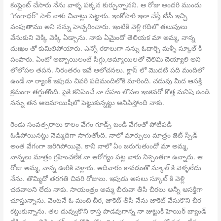
కంప్లైంట్ చేసారు నేను వాళ్ళ పక్కన కుర్చున్నానని. ఆ రోజు అందరి ముందు
“గంగాధర్” సార్ నాకు చీవాట్లు పెట్టారు. ఇంకోసారి ఇలా చేస్తే టీసీ ఇచ్చి
పంపుతాము అని నన్ను హెచ్చరించారు. ఇంటికి వెళ్లి గదిలో తలుపులు
వేసుకుని వెక్కి వెక్కి ఏడ్చాను. నాకు ఏమైందో తెలియక మా అమ్మ, నాన్న
దుఃఖం తో కుమిలిపోయారు. ఎన్నో రకాలుగా నన్ను ఓదార్చి మళ్ళీ స్కూల్ కి
పంపారు. ఏంటో అబ్బాయిలంటే సిగ్గు,అమ్మాయిలతో చెలిమి చెయ్యాలి అని
లోలోపల తపన. నిరంతరం ఇవే ఆలోచనలు. క్లాస్ లో మొదటి పది మందిలో
ఉండే నా ర్యాంక్ ఇపుడు చివరి పదిమందిలోకి మారింది. చదువు మీద ఆసక్తి
క్రమంగా తగ్గుతోంది. పైకి కనిపించే నా దేహం లోపల ఇంకెవరో కొత్త మనిషి ఉండి
నన్ను తన అజమాయిషీలో పెట్టుకున్నట్టు అనిపిస్తోంది నాకు.
రెండు సంవత్సరాలు కాలం వేగం గూడ్స్ బండి వేగంతో పోటీపడి
ఓడిపోయినట్టు నెమ్మదిగా సాగుతోంది. నాలో మార్పులు మాత్రం జెట్ స్పీడ్
అంత వేగంగా జరిగిపోయినై. కానీ నాలో ఏం జరుగుతుందో మా అమ్మ,
నాన్నలు మాత్రం గ్రహించలేక నా ఆరోగ్యం పట్ల వారు నిశ్చింతగా ఉన్నారు. ఆ
రోజు అమ్మ, నాన్న ఊరికి వెళ్లారు. ఆదివారం కావడంతో స్కూల్ కి వెళ్ళలేదు
నేను. తొమ్మిదో తరగతి చివరి రోజులు. ఇపుడు అసలు స్కూల్ కి వెళ్లి
చదవాలని లేదు నాకు. సాయంత్రం అమ్మ బీరువా తీసి చీరలు అన్నీ ఆసక్తిగా
చూస్తున్నాను. వెంటనే ఓ మంచి చీర, జాకెట్ తీసి నేను జాకెట్ వేసుకొని చీర
కట్టుకున్నాను. తల దువ్వుకొని కాస్త పొడవుగాన్న నా జుట్టుకి హెయిర్ బ్యాండ్