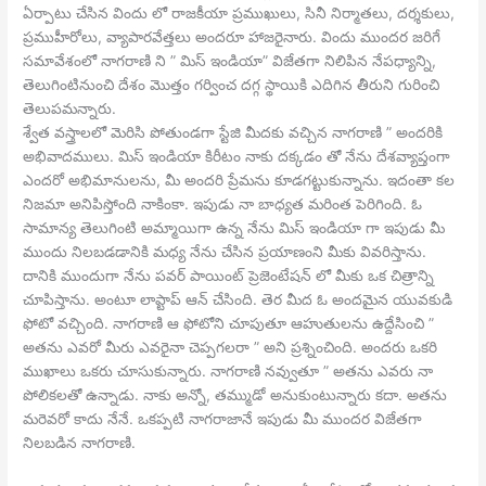
ఏర్పాటు చేసిన విందు లో రాజకీయా ప్రముఖులు, సినీ నిర్మాతలు, దర్శకులు,
ప్రముహీరోలు, వ్యాపారవేత్తలు అందరూ హాజరైనారు. విందు ముందర జరిగే
సమావేశంలో నాగరాణి ని ” మిస్ ఇండియా” విజేతగా నిలిపిన నేపధ్యాన్ని,
తెలుగింటినుంచి దేశం మొత్తం గర్వించ దగ్గ స్థాయికి ఎదిగిన తీరుని గురించి
తెలుపమన్నారు.
శ్వేత వస్త్రాలలో మెరిసి పోతుండగా స్టేజి మీదకు వచ్చిన నాగరాణి ” అందరికి
అభివాదములు. మిస్ ఇండియా కిరీటం నాకు దక్కడం తో నేను దేశవ్యాప్తంగా
ఎందరో అభిమానులను, మీ అందరి ప్రేమను కూడగట్టుకున్నాను. ఇదంతా కల
నిజమా అనిపిస్తోంది నాకింకా. ఇపుడు నా బాధ్యత మరింత పెరిగింది. ఓ
సామాన్య తెలుగింటి అమ్మాయిగా ఉన్న నేను మిస్ ఇండియా గా ఇపుడు మీ
ముందు నిలబడడానికి మధ్య నేను చేసిన ప్రయాణంని మీకు వివరిస్తాను.
దానికి ముందుగా నేను పవర్ పాయింట్ ప్రెజెంటేషన్ లో మీకు ఒక చిత్రాన్ని
చూపిస్తాను. అంటూ లాప్టాప్ ఆన్ చేసింది. తెర మీద ఓ అందమైన యువకుడి
ఫోటో వచ్చింది. నాగరాణి ఆ ఫోటోని చూపుతూ ఆహుతులను ఉద్దేసించి ”
అతను ఎవరో మీరు ఎవరైనా చెప్పగలరా ” అని ప్రశ్నించింది. అందరు ఒకరి
ముఖాలు ఒకరు చూసుకున్నారు. నాగరాణి నవ్వుతూ ” అతను ఎవరు నా
పోలికలతో ఉన్నాడు. నాకు అన్నో, తమ్ముడో అనుకుంటున్నారు కదా. అతను
మరెవరో కాదు నేనే. ఒకప్పటి నాగరాజానే ఇపుడు మీ ముందర విజేతగా
నిలబడిన నాగరాణి.