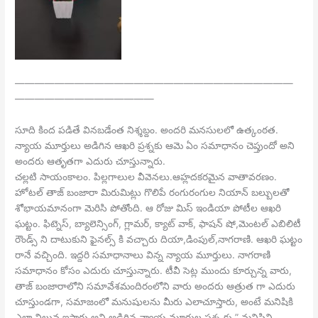
————————————————————————————
——————————————
సూది కింద పడితే వినబడేంత నిశ్శబ్దం. అందరి మనసులలో ఉత్కంఠత.
న్యాయ మూర్తులు అడిగిన ఆఖరి ప్రశ్నకు ఆమె ఏం సమాధానం చెప్తుందో అని
అందరు ఆతృతగా ఎదురు చూస్తున్నారు.
చల్లటి సాయంకాలం. పిల్లగాలుల వీవెనలు.ఆహ్లదకరమైన వాతావరణం.
హోటల్ తాజ్ బంజారా మిరుమిట్లు గొలిపే రంగురంగుల నియాన్ బల్బులతో
శోభాయమానంగా మెరిసి పోతోంది. ఆ రోజు మిస్ ఇండియా పోటీల ఆఖరి
ఘట్టం. ఫిట్నెస్, బ్యాలెన్సింగ్, గ్లామర్, క్యాట్ వాక్, ఫాషన్ షో,మెంటల్ ఎబిలిటీ
రౌండ్స్ ని దాటుకుని ఫైనల్స్ కి వచ్చారు దియా,డింపుల్,నాగరాణి. ఆఖరి ఘట్టం
రానే వచ్చింది. ఇద్దరి సమాధానాలు విన్న న్యాయ మూర్తులు. నాగరాణి
సమాధానం కోసం ఎదురు చూస్తున్నారు. టీవీ సెట్ల ముందు కూర్చున్న వారు,
తాజ్ బంజారాలోని సమావేశమందిరంలోని వారు అందరు ఆత్రుత గా ఎదురు
చూస్తుండగా, సమాజంలో మనుషులను మీరు ఎలాచూస్తారు, అంటే మనిషికి
ఎలా విలువ ఇస్తారు అని అడిగిన న్యాయ మూర్తుల ప్రశ్న కు ” మనిషిని