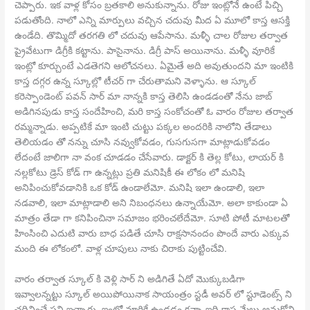
చెప్పారు. ఇక వాళ్ల కోసం బ్రతకాలి అనుకున్నాను. రోజు ఇంట్లోనే ఉంటే పిచ్చి
పడుతోంది. నాలో ఎన్ని మార్పులు వచ్చిన చదువు మీద ఏ మూలో కాస్త ఆసక్తి
ఉండేది. తొమ్మిదో తరగతి లో చదువు ఆపేసాను. మళ్ళీ చాల రోజుల తర్వాత
ప్రైవేటుగా డిగ్రీకి కట్టాను. పాసైనాను. డిగ్రీ పాస్ అయినాను. మళ్ళీ వూరికే
ఇంట్లో కూర్చుంటే ఎడతెగని ఆలోచనలు. ఏమైతే అది అవుతుందని మా ఇంటికి
కాస్త దగ్గర ఉన్న స్కూల్లో టీచర్ గా చేరుతామని వెళ్ళాను. ఆ స్కూల్
కరెస్పాండెంట్ పవన్ సార్ మా నాన్నకి కాస్త తెలిసి ఉండడంతో నేను జాబ్
అడిగినపుడు కాస్త సందేహించి, మరి కాస్త సంకోచంతో ఓ వారం రోజుల తర్వాత
రమ్మన్నాడు. అప్పటికే మా ఇంటి చుట్టు పక్కల అందరికి నాలోని తేడాలు
తెలియడం తో నన్ను చూసి నవ్వుకోవడం, గుసగుసగా మాట్లాడుకోవడం
లేదంటే జాలిగా నా వంక చూడడం చేసేవారు. డాక్టర్ కి తెల్ల కోటు, లాయర్ కి
నల్లకోటు డ్రెస్ కోడ్ గా ఉన్నట్లు ప్రతి మనిషికీ ఈ లోకం లో మనిషి
అనిపించుకోవడానికి ఒక కోడ్ ఉండాలేమో. మనిషి ఇలా ఉండాలి, ఇలా
నడవాలి, ఇలా మాట్లాడాలి అని నిబంధనలు ఉన్నాయేమో. అలా కాకుండా ఏ
మాత్రం తేడా గా కనిపించినా సమాజం భరించలేదేమో. సూటి పోటీ మాటలతో
హింసించి ఎదుటి వారు బాధ పడితే చూసి రాక్షసానందం పొందే వారు ఎక్కువ
మంది ఈ లోకంలో. వాళ్ల చూపులు నాకు చిరాకు పుట్టించేవి.
వారం తర్వాత స్కూల్ కి వెళ్లి సార్ ని అడిగితే ఏదో మొక్కుబడిగా
ఇవ్వాలన్నట్టు స్కూల్ అయిపోయినాక సాయంత్రం స్టడీ అవర్ లో స్టూడెంట్స్ ని
చదివించే పని ఇచ్చారు. ఇంట్లో వూరికే ఉండడం కన్నా ఇది కాస్త మేలు అనుకోని