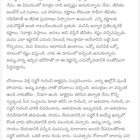
నేను. ఈ విషయంలో మాత్రం నాది అదృష్టం అనుకున్నాను నేను. జీవితం
అంటేనే ఒక సవాలు. ఒక సాహసం. కష్టాలు లేకుండా సాఫీగా జీవితం
గడిచిపొతే ఆ జీవిత ప్రయాణం నిస్సారంగా ఉంటుంది. ఎన్ని కష్టాలకు
ఎదురొడ్డితే అంత రాటుదేలుతుంది బ్రతుకు. మనిషి అన్నాక ప్రతిఒక్కరికి
కష్టాలు, సవాళ్లు వస్తాయి. అసలు అవి వస్తేనే జీవితం. కష్టం వచ్చినప్పుడు
మనం ఎలా కష్టానికి ఎదురు నిలబడి గెలుస్తామో అనేదానిని బట్టి మన
గొప్పదనం, మన విజయం ఆధారపడి ఉంటాయి. ఒక్కో మనిషికి ఒక్కో
రూపంలో కష్టం వస్తుంది. నాకు ఈ రూపంలో వచ్చింది అనుకున్నాను.
అమ్మ,నాన్న ఇచ్చిన భరోసాతో నా ఈ కష్టాన్ని ఎదుర్కోవడానికి సంతోషంగా
సిద్ధపడ్డాను.
బొంబాయి వెళ్లి సర్జరీ గురించి డాక్టర్లను సంప్రదించాను. నాన్న ఊర్లోనే వుండి
పోయాడు. అమ్మ మాత్రం నాతో బొంబాయి వచ్చింది. అనుక్షణం నా వెన్నంటి
ఉండి నాకుతోడు , నీడగా ఉంది. డాక్టర్లను కలిసిన తర్వాత నేను కొన్ని
స్వచ్చంధ సేవ సంస్థలను కూడా కలిసి నా గురించి, నా ఆశయాల గురించి, నా
సర్జరీ గురించి వారికి వివరించాను. ఆశయాలకు అబ్బురపడి, నా ఆశయాలు
నెరవేరడానికి తమవంతు సాయం చేయడానికి,నా సర్జరీ కి అయ్యే ఖర్చులో
కొంత వారు భరించడానికి వారు ముందుకు వచ్చారు. అమ్మ,నాన్న, నాకు
సాయం చేయడానికి వచ్చిన మనసున్న మారాజుల అందరి దీవెనలతోనాకు
సర్జరీ జరిగింది. ఒకటి కాదు రెండు కాదు. సంవత్సరం రోజులలో దాదాపు పది