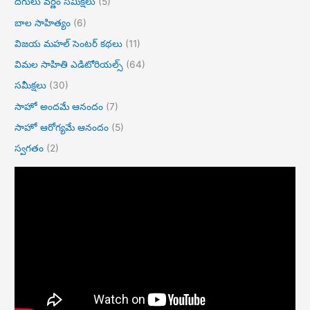
దిగులు వర్ణం సమీక్షలు
(5)
బాల సాహిత్యం
(6)
విజయ మహల్ సెంటర్ కథలు
(11)
విమల సాహితి ఎడిటోరియల్స్
(64)
సమీక్షలు
(30)
సాహో అందమే ఆనందం
(7)
సాహో ఆరోగ్యమే ఆనందం
(5)
స్వగతం
(2)