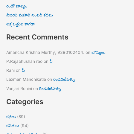
రెండో బాల్యం
విజయ మహల్ సెంటర్ కథలు
లక్ష ఒత్తుల కాగడా
Recent Comments
Amancha Krishna Murthy, 9390102404.
on
బొమ్మలు
P.Rajabhushan rao
on
షీ
Rani
on
షీ
Laxman Manchikatla
on
రెండరటిపళ్ళు
Vanjari Rohini
on
రెండరటిపళ్ళు
Categories
కధలు
(89)
కవితలు
(94)