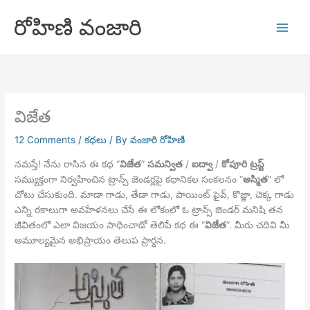
Skip
రోహిణి వంజారి
to
content
విజేత
12 Comments
/
కధలు
/ By
వంజారి రోహిణి
నమస్తే! నేను రాసిన ఈ కథ “
విజేత
”
సమన్విత
/
ఐద్వా
/
కోపూరి
ట్రస్ట్
సమ్యుక్తంగా నిర్వహించిన ట్రాన్స్ జెండర్లపై కథానికల సంకలనం “
అస్మిత
” లో
చోటు చేసుకుంది. మాడా గాడు, తేడా గాడు, పాయింట్ ఫైవ్, కొజ్జా, చెక్క గాడు
ఎన్ని రకాలుగా అవహేళనలు చేసే ఈ లోకంలో ఓ ట్రాన్స్ జెండర్ మనిషి తన
జీవితంలో ఎలా విజయం సాధించాడో తెలిపే కథ ఈ “
విజేత
“. మీరు చదివి మీ
అమూల్యమైన అభిప్రాయం తెలుప ప్రార్ధన.