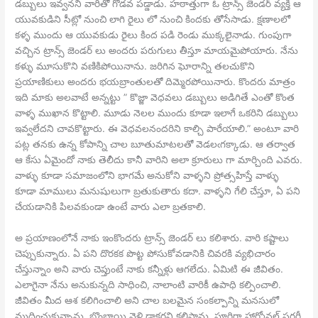
డబ్బులు ఇవ్వనని వారితో గొడవ పడ్డాడు. హఠాత్తుగా ఓ ట్రాన్స్ జెండర్ వ్యక్తి ఆ
యువకుడిని సీట్లో నుంచి లాగి రైలు లో నుంచి కిందకు తోసేసాడు. క్షణాలలో
కళ్ళ ముందు ఆ యువకుడు రైలు కింద పడి రెండు ముక్కలైనాడు. గుంపుగా
వచ్చిన ట్రాన్స్ జెండర్ లు అందరు పరుగులు తీస్తూ మాయమైపోయారు. నేను
కళ్ళు మూసుకొని వణికిపోయినాను. జరిగిన ఘోరాన్ని తలచుకొని
ప్రయాణికులు అందరు భయబ్రాంతులతో దిమ్మెరపోయినారు. కొందరు మాత్రం
ఇది మాకు అలవాటే అన్నట్టు ” కొజ్జా వెధవలు డబ్బులు అడిగితే ఎంతో కొంత
వాళ్ళ ముఖాన కొట్టాలి. మూడు నెలల ముందు కూడా ఇలాగే ఒకరిని డబ్బులు
ఇవ్వలేదని చావకొట్టారు. ఈ వెధవలనందరిని కాల్చి పారేయాలి.” అంటూ వారి
పట్ల తనకు ఉన్న కోపాన్ని చాల బూతుమాటలతో వెడలఁగక్కాడు. ఆ తర్వాత
ఆ కేసు ఏమైందో నాకు తెలీదు కానీ వారిని అలా క్రూరులు గా మార్చింది ఎవరు.
వాళ్ళు కూడా సమాజంలోని భాగమే అనుకోని వాళ్ళని ప్రోత్సహిస్తే వాళ్ళు
కూడా మాములు మనుషులుగా బ్రతుకుతారు కదా. వాళ్ళని గేలి చేస్తూ, ఏ పని
చేయడానికి పిలవకుండా ఉంటే వారు ఎలా బ్రతకాలి.
అ ప్రయాణంలోనే నాకు ఇంకొందరు ట్రాన్స్ జెండర్ లు కలిశారు. వారి కష్టాలు
చెప్పుకున్నారు. ఏ పని దొరకక పొట్ట పోసుకోవడానికి చివరకి వ్యభిచారం
చేస్తున్నాం అని వారు చెప్తుంటే నాకు కన్నీళ్లు ఆగలేదు. ఏమిటి ఈ జీవితం.
ఎలాగైనా నేను అనుకున్నది సాధించి, నాలాంటి వారికీ ఉపాధి కల్పించాలి.
జీవితం మీద ఆశ కలిగించాలి అని చాల బలమైన సంకల్పాన్ని మనసులో
ముద్రించుకున్నాను. బొంబాయి వెళ్లి డాక్టర్లని కలిసాను. పూర్తిగా హార్మోనల్ సర్జరీ