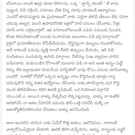
బొంబాయి లాంటి ఊర్లు కూడా తిరిగాను. ఒక్క ” ట్రాన్స్ జెండర్ ” లే కాదు
పుట్టుక, విధి వక్రించి, సమాజం చేత చిన్న చూపు చూడబడే అభ్యాగులు
ఎందరో తారసపడ్డారు ఈ ప్రయాణంలో నాకు. పెద్దగా తెలివి తేటలు లేక, సరిగా
చదువు అబ్బక, మంచి ఉపాధిదొరకక ఇళ్లలో పాచి పనులు చేసేవారు, నీళ్లు
మోసే వారు పల్లెటూర్లలో. ఇక నగరాలలోఅయితే ఎవరు పనులకు పిలవక,
కొంత సోమరితనంతో సులభ సంపాదనకు అలవాటు పడి వక్ర మార్గాలలో
రైళ్లలో ప్రయాణికులను దోపిడీచేయడం, దౌర్జన్యంగా డబ్బులు గుంజుకోవడం,
అదీ కాకుంటే పడుపు వృత్తి లాంటి చీకటి తప్పులు చేయడం, ఇది విధి
వంచితులు ఎంచుకున్న ఉపాధి మార్గాలు. వీటివల్ల సుఖ వ్యాధుల బారిన
పడినవారు, వయసుడిగి రోగాలతో మంచాన పడి నా అని ఇంత అన్నం పెట్టే
దిక్కు లేక అల్లాడుతూ దయనీయ పరిస్థితిలో చావు కోసం ఎదురు చూసేవాళ్ళు
ఎందరో. నూటికో కోటికో ఒక్కరు అన్నట్టు చాల కొద్దిమంది మాత్రం కాస్త
చదువుకొని చిన్న చితక ఉద్యోగాలు చేసేవారు నాకు తారసిల్లారు.మరి కొద్ది
మంది తెలివితేటలు కలిగి ఊరికి ప్రెసిడెంట్, ఒక నియోజక వర్గానికి
యం.ఎల్.ఎ. అయిన వాళ్ళు వేళ్ళమీద లెక్కపెట్టవచ్చు. వాళ్ళు నా కంటికి
ఆరిపోయే నా ఆశల దీపానికి చమురు పోసి ఒత్తి సరిచేసి మళ్ళీ నా
ఆశాజ్యోతినివెలిగించిన దేవతలు వాళ్ళు అనిపించింది.
అలా అందరిని చూసిన నాకు ఏవేవో కొత్త ఆశలు, ఆలోచనలు. నాలాంటి
వాళ్ళకోసంఏమైనా చేయాలి. ఊరికి తిరిగి వచ్చేసాను. అమ్మ, నాన్నలకు సర్జరీ