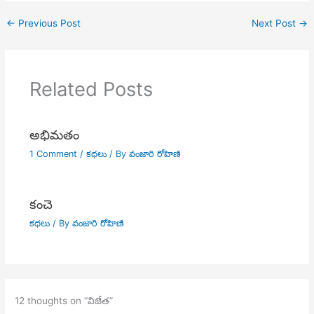
←
Previous Post
Next Post
→
Related Posts
అభిమతం
1 Comment
/
కధలు
/ By
వంజారి రోహిణి
కంచె
కధలు
/ By
వంజారి రోహిణి
12 thoughts on “విజేత”