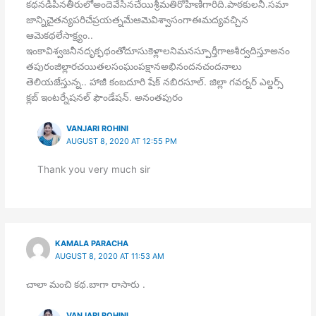
కథనడిపినతీరులోఅందెవేసినచేయిశ్రీమతిరోహిణిగారిది.పాఠకులనీ.సమా
జాన్నిచైతన్యపరిచేప్రయత్నమేఆమెవిశ్వాసంగాఈమద్యవచ్చిన
ఆమెకథలేసాక్ష్యం..
ఇంకావిశ్వజనీనదృక్ఫథంతోదూసుకెళ్లాలనిమనస్పూర్తీగాఆశీర్వదిస్తూఅనం
తపురంజిల్లారచయితలసంఘంపక్షానఅభినందనచందనాలు
తెలియజేస్తున్న.. హాజీ కంబదూరి షేక్ నబిరసూల్. జిల్లా గవర్నర్ ఎల్డర్స్
క్లబ్ ఇంటర్నేషనల్ ఫౌండేషన్. అనంతపురం
VANJARI ROHINI
AUGUST 8, 2020 AT 12:55 PM
Thank you very much sir
KAMALA PARACHA
AUGUST 8, 2020 AT 11:53 AM
చాలా మంచి కథ.బాగా రాసారు .
VANJARI ROHINI