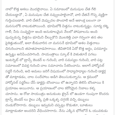
నాలో కొత్త ఆశలు మొదలైనాయి. ఏ సమాజంలో మనుషుల చేత గేలి
చేయబడ్డానో , ఏ మనుషుల చేత నవ్వులపాలైనానో, వారి చేతనే గొప్ప వ్యక్తిగా
గుర్తింపబడాలి. వారి చేతనే మెప్పుదల పొందాలి అనే ఆకాంక్ష బలంగా నా
మనసులోకి నాటుకుపోయింది. భూమిలోకి విత్తనం నాటుకున్నట్టు. సూర్య రశ్మి,
గాలీ, నీరు సంవృద్ధిగా అంది అనుకూలమైన నేలలో పోషకాలను అంది
పుచ్చుకున్న విత్తనం భూమిని చీల్చుకొని మొలకెత్తి ఎలా గర్వంగా తన తల
పైకెత్తుతుందో, అలా బీడువారిన నా మనసనే భూమిలో ఆశల విత్తనాలు
చిగురించాలని తహతహలాడసాగాయి. జీవితానికి ఏదో కొత్త అర్ధం, పరమార్థం
ఉన్నట్టు అనిపించసాగింది. సాయంత్రాలు స్కూల్ కి వెళుతూనే పగలు
ఇంటర్నెట్ లో ట్రాన్స్ జెండర్ ల గురించి, వారి సమస్యల గురించి, వారి పట్ల
సమాజంలో వివక్ష గురించి చాల సమాచారం సేకరించాను. అలాగే హార్మోనల్
సర్జరీ గురించి, అది అమలు జరిగే విషయంలో సాధ్యాసాధ్యాల గురించి డాక్టర్ల
తో మాట్లాడడం, చాల సందేహాలు అడిగి తెలుసుకున్నాను. ఆ క్రమంలో
హార్మోనల్ సర్జరీలు చేసే డాక్టర్లు బొంబాయి లో ఉన్నారని తెలిసి బొంబాయి కి
ప్రయాణం అయినాను. ఆ ప్రయాణంలో చాల కఠోరమైన నిజాలు కళ్ళ
చూసాను. ఆ రోజు సాయంత్రం అనుకుంట ట్రైన్ లో ఉండగా గుంపుగా కొందరు
ట్రాన్స్ జెండర్ లు రైలు ఎక్కి ప్రతి ఒక్కళ్ళ దగ్గరకి వచ్చి డబ్బులు
దండుకోసాగారు. డబ్బులు ఇవ్వమని చప్పట్లు కొడుతూ, బూతులు
మాట్లాడుతూ అందరిని వేధించసాగారు. నేను ఎక్కిన భోగీలోనే ఓ యువకుడు