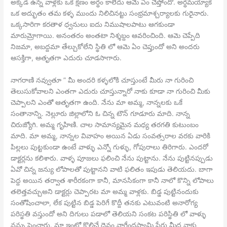
అక్కడ ఉన్న వాళ్లకు ఒక క్షణం అర్ధం కాలేదు ఆమె ఏం చేప్తోందో. అర్ధమయ్యాక
ఒక అద్భుతం తమ కళ్ళ ముందు నిలిచినట్టు సంభ్రమాశ్చర్యాలకు గురైనారు.
ఒక్కసారిగా కరతాళ ధ్వనులు ఐదు నిముషాలపాటు ఆగకుండా
మారుమ్రోగాయి. అనంతరం అంతటా నిశ్శబ్దం ఆవరించింది. ఆమె చెప్పేది
నిజమా, అబద్దమా తేల్చుకోలేని స్థితి లో ఆమె ఏం చెప్తుందో అని అందరు
ఆసక్తిగా, ఆతృతగా ఎదురు చూడసాగారు.
నాగరాణి నవ్వుతూ ” మీ అందరి కళ్ళలోకి చూస్తుంటే మీరు నా గురించి
తెలుసుకోవాలని ఎంతగా ఎదురు చూస్తున్నారో నాకు కూడా నా గురించి మీకు
చెప్పాలని ఎంతో ఆతృతగా ఉంది. నేను మా అమ్మ, నాన్నలకు ఒకే
సంతానాన్ని. నెల్లూరు జిల్లాలోని ఓ చిన్న టౌన్ గూడూరు మాది. నాన్న
చిరుజ్యోగి. అమ్మ గృహిణి. చాల సామాన్యమైన మధ్య తరగతి కుటుంబం
మాది. మా అమ్మ, నాన్నల వివాహం అయిన ఏడు సంవత్సరాల వరకు వారికి
పిల్లలు పుట్టకుండా ఉంటే వాళ్ళు ఎన్నో గుళ్ళు, గోపురాలు తిరిగారు. ఎందరో
డాక్టర్లను కలిశారు. వాళ్ళ పూజలు ఫలించి నేను పుట్టాను. నేను పుట్టినప్పుడు
ఏవో చిన్న జన్యు లోపాలతో పుట్టానని వాటి ఫలితం ఇపుడు తెలియదు. బాగా
పెద్ద అయిన తర్వాత శారీరకంగా కానీ, మానసికంగా కానీ నాలో కొన్ని లోపాలు
తలెత్తవచ్చుఅని డాక్టర్లు చెప్పారట మా అమ్మ వాళ్లకు. బిడ్డ పుట్టినందుకు
సంతోషించాలా, లేక పుట్టిన బిడ్డ పెరిగే కొద్దీ తనకు ఎటువంటి అనారోగ్య
పరిస్థతి వస్తుందో అని దిగులు పడాలో తెలియని సంకట పరిస్థితి లో వాళ్ళు
నన్ను పెంచారు. మా ఇంట్లో కొలిచే దైవం నాగేంద్రస్వామి పేరు మీద నాకు