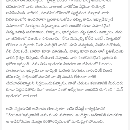
భారంలా లాగుతున్నారు. ” ట్రాన్స్ జెండర్” గా నేను ఎన్ని అవమానాలు
చవిచూసానో నాకు తెలుసు. నాలాంటి వారికోసం ఏమైనా చెయ్యాలి
అనిపించింది. శారీరక , మానసిక లోపాలతో పుట్టినంత మాత్రాన వారు
సమాజంలోని అందరిలాగా బ్రతకాలనుకోడం తప్పు కాదు. ఇప్పుడిప్పుడే
సమాజంలో మార్పులు వస్తున్నాయి. వారి అందరికి కూడా సమానమైన
విద్య,ఉపాధి అవకాశాలు, హక్కులు, భాద్యతలు చట్ట ప్రకారం ఉన్నాయి. నేను
నా జీవితంలో విజయం సాధించాను. నేను మిమ్మల్ని కోరేది ఒకటే . పుట్టుకలో
లోపాలు ఉన్నవారు మీకు ఎదురైతే వారిని చూసి నవ్వకండి, చీదరించుకోకండి,
గేలి చేయకండి, జాలిగా కూడా చూడకండి. వాళ్ళు కూడా మన లాగే బ్రతికేందుకు
వారికి ధైర్యం చెప్పండి. చేయూత నివ్వండి. వారి సంతోషకరమైన బ్రతుకు కు
భరోసా ఇవ్వండి. నేను మిస్ ఇండియా విజేతగా నా జీవితంలో విజయం
సాధించాను. ఇప్పుడు నా భాద్యత మరింత పెరిగింది. వారందరికీ మంచి
జీవితాన్ని సాధించుకోవడానికి నా శక్తి వంచన లేకుండా వారికి
చేయూతనివ్వాలని నిర్ణయించుకున్నాను. నాతో చేతులు కలపడానికి మీరందరు
కూడా సిద్ధపడతారు కదా” అంటూ ఎంతో ఉద్వేగంగా అందరిని చూసింది ” మిస్
ఇండియా” నాగ రాణి.
ఆమె నిర్ణయానికి ఆమోదం తెలుపుతూ, ఆమె చేపట్టే కార్యక్రమానికి
“చేయూత”ఇవ్వడానికి తమ వంతు సహకారం అందిస్తాం అనేదానికి సూచనగా
ఆ ఆడిటోరియం మొత్తం కరతాళధ్వనులతో మారుమ్రోగిపోయింది.