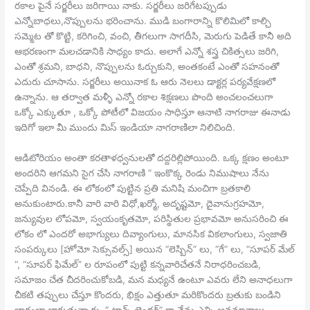
రకాల పైనే సర్జరీలు జరిగాయి నాకు. సర్జరీలు జరిగేటప్పుడు
ఎన్నోబాధలు,నొప్పులను భరించాను. ముడి బంగారాన్ని కొలిమిలో కాల్చి
సమ్మెట తో కొట్టి, కరిగించి, వంచి, తీగలుగా సాగదీసి, మెరుగు పెడితే కానీ అది
ఆభరణంగా మలచడానికి సాధ్యం కాదు. అలాగే ఎన్నో శస్త్ర చికిత్సలు జరిగి,
ఎంతో శ్రమని, బాధని, నొప్పులను ఓర్చుకుని, అంతకంటే ఎంతో సహనంతో
ఎదురు చూసాను. సర్జరీలు అయినాక ఓ ఆరు నెలలు డాక్టర్ల పర్యవేక్షణలో
ఉన్నాను. ఆ తర్వాత మళ్ళీ ఎన్నో రకాల శిక్షణలు పొంది అంచలంచలుగా
ఒక్కో ఎక్కుతూ , ఒక్కో పోటీలో విజయం సాధిస్తూ ఆనాటి నాగరాజు ఈనాడు
ఇదిగో ఇలా మీ ముందు మిస్ ఇండియా నాగరాణిలా నిలిచింది.
ఆడిటోరియం అంతా కరతాళధ్వనులతో దద్దరిల్లిపోయింది. ఒక్క క్షణం అంటూ
అందరిని ఆగమని సైగ చేసి నాగరాణి ” ఇంకొక్క రెండు నిముషాలు నేను
చెప్పేది వినండి. ఈ లోకంలో పుట్టిన ప్రతి మనిషి మంచిగా బ్రతకాలి
అనుకుంటారు.కానీ వారి వారి విధో,ఖర్మో, అదృష్టమో, దైవానుగ్రహమో,
జన్యువుల లోపమో, స్వయంకృతమో, పరిస్థితుల ప్రభావమో అనుసరించి ఈ
లోకం లో ఎందరో అభాగ్యులు దివ్యాంగులు, మానసిక వికలాంగులు, స్వజాతి
సంపర్కులు [హోమో సెక్సువల్స్] అయిన “లెస్బిన్” లు, “గే” లు, “సూపర్ మేల్
“, “సూపర్ ఫిమేల్” ల రూపంలో పుట్టి కన్నవారిచేతనే నిరాధరించబడి,
సమాజం చేత చీదరించుకోబడి, మన మధ్యనే ఉంటూ ఎవరు లేని అనాధలుగా
చీకటి తప్పులు చేస్తూ కొందరు, భిక్షం ఎత్తుతూ మరికొందరు బ్రతుకు బండిని