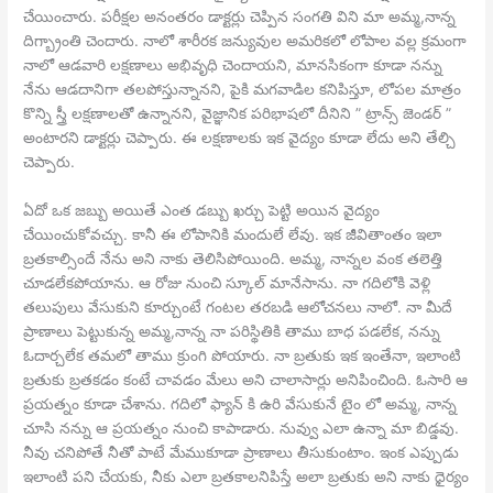
చేయించారు. పరీక్షల అనంతరం డాక్టర్లు చెప్పిన సంగతి విని మా అమ్మ,నాన్న
దిగ్బ్రాంతి చెందారు. నాలో శారీరక జన్యువుల అమరికలో లోపాల వల్ల క్రమంగా
నాలో ఆడవారి లక్షణాలు అభివృధి చెందాయని, మానసికంగా కూడా నన్ను
నేను ఆడదానిగా తలపోస్తున్నానని, పైకి మగవాడిల కనిపిస్తూ, లోపల మాత్రం
కొన్ని స్త్రీ లక్షణాలతో ఉన్నానని, వైజ్ఞానిక పరిభాషలో దీనిని ” ట్రాన్స్ జెండర్ ”
అంటారని డాక్టర్లు చెప్పారు. ఈ లక్షణాలకు ఇక వైద్యం కూడా లేదు అని తేల్చి
చెప్పారు.
ఏదో ఒక జబ్బు అయితే ఎంత డబ్బు ఖర్చు పెట్టి అయిన వైద్యం
చేయించుకోవచ్చు. కానీ ఈ లోపానికి మందులే లేవు. ఇక జీవితాంతం ఇలా
బ్రతకాల్సిందే నేను అని నాకు తెలిసిపోయింది. అమ్మ, నాన్నల వంక తలెత్తి
చూడలేకపోయాను. ఆ రోజు నుంచి స్కూల్ మానేసాను. నా గదిలోకి వెళ్లి
తలుపులు వేసుకుని కూర్చుంటే గంటల తరబడి ఆలోచనలు నాలో. నా మీదే
ప్రాణాలు పెట్టుకున్న అమ్మ,నాన్న నా పరిస్థితికి తాము బాధ పడలేక, నన్ను
ఓదార్చలేక తమలో తాము క్రుంగి పోయారు. నా బ్రతుకు ఇక ఇంతేనా, ఇలాంటి
బ్రతుకు బ్రతకడం కంటే చావడం మేలు అని చాలాసార్లు అనిపించింది. ఓసారి ఆ
ప్రయత్నం కూడా చేశాను. గదిలో ఫ్యాన్ కి ఉరి వేసుకునే టైం లో అమ్మ, నాన్న
చూసి నన్ను ఆ ప్రయత్నం నుంచి కాపాడారు. నువ్వు ఎలా ఉన్నా మా బిడ్డవు.
నీవు చనిపోతే నీతో పాటే మేముకూడా ప్రాణాలు తీసుకుంటాం. ఇంక ఎప్పుడు
ఇలాంటి పని చేయకు, నీకు ఎలా బ్రతకాలనిపిస్తే అలా బ్రతుకు అని నాకు ధైర్యం