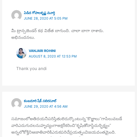
ఏడిద గోపాలకృష్ణ మూర్తి
JUNE 28, 2020 AT 5:05 PM
మీ ట్రాన్సజెండర్ కథ విజేత బాగుంది. చాలా బాగా రాశారు.
అభినందనలు.
VANJARI ROHINI
AUGUST 8, 2020 AT 12:53 PM
Thank you andi
కంబదూరి షేక్ నబిరసూల్
JUNE 29, 2020 AT 4:56 AM
సమాజంలోఅతిదయనీపరిస్తితులెదుర్కొంటున్న”కొజ్జాలు”గాపిలువబడే
వారిఎదుగుదలనుహృద్యంగాఅక్షరీకరించి”కృషితోనాస్థిదుర్భిక్ష్యం”
అన్నలోకోక్తినిఆజాతివారికిఎరుకపరిచేప్రయత్నంవిజయవంతమైంది.