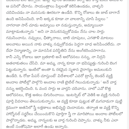
ఆ పనిలో చేరాను. సాయంత్రాలు పిల్లలతో కలిసిఉండడం, వాళ్ళని
చదివించడం నా మనసుకు ఊరటగా ఉండేది. కొన్ని రోజులు ఈ జాబ్ బాగానే
ఉంది అనిపించింది. కానీ అక్కడ కూడా నా వాలకాన్ని చూసి పిల్లలు ”
నాగరాజా సార్ చూడు అమ్మాయి లా నడుస్తున్నారు, అమ్మాయిలా
మాట్లాడుతున్నారు ” అని నా వెనుకనవ్వుకోవడం నేను చాల సార్లు
గమనించాను. నవ్వులు, ఛీత్కారాలు, జాలి చూపులు, ఎగతాళీ మాటలు
అలవాటు అయిన నాకు వాళ్ళు నవ్వుకోవడం పెద్దగా బాధ అనిపించలేదు. నా
దేహ నిర్మాణాన్ని, నా మానసిక పరిస్థితిని నేను అంగీకరించసాగాను.
కానీ ఎన్ని రోజులు ఇలా బ్రతకాలి అనే ఆలోచనలు నన్ను, నా నిద్రని
అతలాకుతలం చేసేవి. మా అమ్మ, నాన్న కూడా నా భవిష్యత్తు గురించి బెంగ
పెట్టుకున్నారు. ఇంటిలో అంతా ఓ రకమైన స్మశాన వైరాగ్యం అమలుకుని
ఉండేది. ఓ రోజు పేపర్ చూస్తుంటే’ విదేశాలలో ఎవరో ట్రాన్స్ జెండర్ వ్యక్తి
అందాల పోటీల్లో పాల్గొని అందాల రాణి టైటిల్ గెలుచుకున్నాడు ‘ అనే వార్త
నన్ను ఆకర్షించింది. ఓ వంద సార్లు ఆ వార్తని చదివాను. నాలో ఎవో కొత్త
ఆలోచనలు, కొత్త ఆశలు చిగురించాయి. ఇంటర్నెట్ లో వెతికి ఆ వ్యక్తి గురించి
పూర్తి వివరాలు తెలుసుకున్నాను. ఆ వ్యక్తి కూడా పుట్టుక తో మగవాడుగా పుట్టి
క్రమంగా అతనిలో స్త్రీ లక్షణాలు అభివృద్ధి చెందాయట. తర్వాత ఆ వ్యక్తి కొన్ని
హార్మోనల్ సర్జరీలు చేయించుకొని పూర్తిగా స్త్రీ గా మారిపోయి అందాల పోటీలలో
పాల్గొన్నాడట. అమ్మ, నాన్నలకు ఆ వార్త గురించి చెప్పాను. వాళ్ళు నీకు ఎలా
ఉంటే సంతోషమో అలాగే ఉండు అన్నారు.