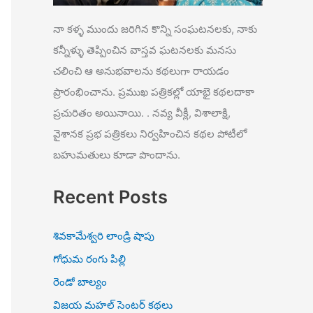
నా కళ్ళ ముందు జరిగిన కొన్ని సంఘటనలకు, నాకు
కన్నీళ్ళు తెప్పించిన వాస్తవ ఘటనలకు మనసు
చలించి ఆ అనుభవాలను కథలుగా రాయడం
ప్రారంభించాను. ప్రముఖ పత్రికల్లో యాభై కథలదాకా
ప్రచురితం అయినాయి. . నవ్య వీక్లీ, విశాలాక్షి,
వైశానక ప్రభ పత్రికలు నిర్వహించిన కథల పోటీలో
బహుమతులు కూడా పొందాను.
Recent Posts
శివకామేశ్వరి లాండ్రి షాపు
గోధుమ రంగు పిల్లి
రెండో బాల్యం
విజయ మహల్ సెంటర్ కథలు