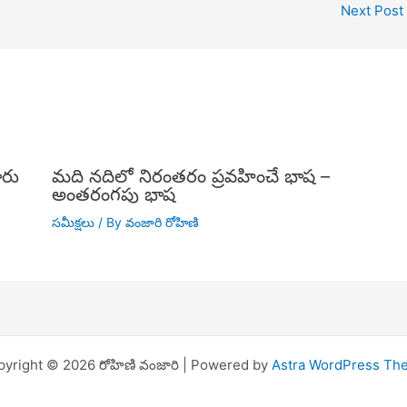
Next Post
ారు
మది నదిలో నిరంతరం ప్రవహించే భాష –
అంతరంగపు భాష
సమీక్షలు
/ By
వంజారి రోహిణి
yright © 2026 రోహిణి వంజారి | Powered by
Astra WordPress Th