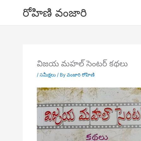
Skip
రోహిణి వంజారి
to
content
విజయ మహల్ సెంటర్ కథలు
/
సమీక్షలు
/ By
వంజారి రోహిణి