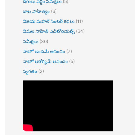
దిగులు వర్ణం సమీక్షలు
(5)
బాల సాహిత్యం
(6)
విజయ మహల్ సెంటర్ కథలు
(11)
విమల సాహితి ఎడిటోరియల్స్
(64)
సమీక్షలు
(30)
సాహో అందమే ఆనందం
(7)
సాహో ఆరోగ్యమే ఆనందం
(5)
స్వగతం
(2)