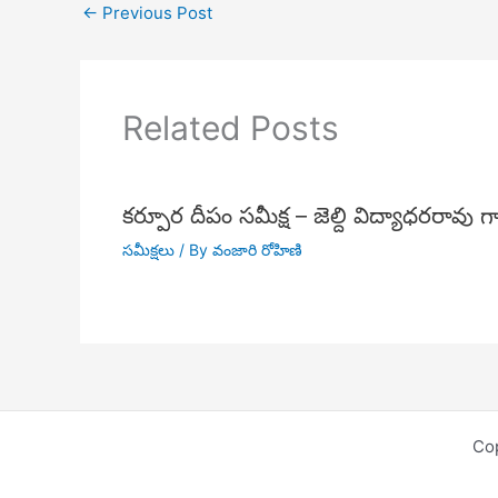
←
Previous Post
Related Posts
కర్పూర దీపం సమీక్ష – జెల్ది విద్యాధరరావు గ
సమీక్షలు
/ By
వంజారి రోహిణి
Cop