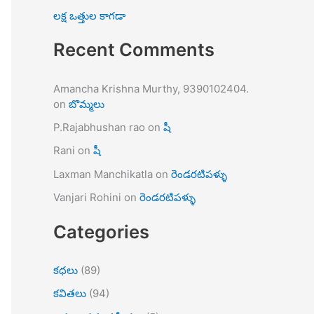
లక్ష ఒత్తుల కాగడా
Recent Comments
Amancha Krishna Murthy, 9390102404.
on
బొమ్మలు
P.Rajabhushan rao
on
షీ
Rani
on
షీ
Laxman Manchikatla
on
రెండరటిపళ్ళు
Vanjari Rohini
on
రెండరటిపళ్ళు
Categories
కధలు
(89)
కవితలు
(94)