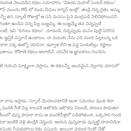
పుటి తరువాత వెలువడిన కథల సమాహారం “విజయ మహల్ సెంటర్ కథలు”.
 ముందు రోడ్ లో రెండు వీధుల కార్నర్ ఇంట్లో. తండ్రి చిన్న రైతు. అమ్మ
లన్నీ తన స్కూల్ రోజుల్లో ఆ పసి మనసు పైన ముద్రపడి నిలిచిపోయినవి.
ఉండిన చిన్న పిల్ల బుజ్జమ్మ. ఈ బుజ్జమ్మే తన చిన్నప్పటి
టే, ఇవి “దిగులు కథలు”. చూడండి, చిన్నప్పుడు మనం పుట్టి పెరిగిన
్ఞప్తికి వస్తూనే ఉంటాయి. నా మటుకు నేను పది మంది పిల్లలున్న ఒక
ాకా పక్క ఊళ్ళో చదివినా, ఇవ్వాళ లేని ఆ పెద్ద పెంకుటిల్లు, కష్టాలు
వుతాయి. రోహిణి కథలు అలాటివే. చదివేక ఆ జ్ఞాపకాలు గుండెను
టి గురించి సూక్ష్మంగా చెప్తాను. ఈ కథలన్నీ, అందమైన నెల్లూరు యాసలో
ి పావలా కాసు ఇస్తాడు. స్కూల్ మొదలవటానికి ఇంకా సమయం వుంది కదా
్న మురికి నీటి పిల్ల కాలవకి అటొకరు ఇటొకరు నిలబడి, పాటలు పాడుతూ
బులో వున్న పావలా కాసు ఆ మురికినీళ్లలో పడిపోతుంది. ఒక్కసారి గుండె
ఇంటికి వెళ్లి తండ్రికి చెప్తుంది. ఆయన వున్నవాడు వున్నట్టే హడావిడిగా
జుపెంకు గీచుకుపోయి రక్తం వస్తుంది. అయినా వదలక రెండో చేత్తో