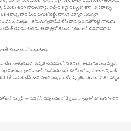
తోలి, మిగతా సమయంలో తాగేసి రిక్షా సీటు వాల్చి పడుకుంటూ ఉంటాడు.
ూ, వీధులు తిరిగి షాపులవాళ్లు ఇచ్చేద కొద్ది డబ్బుతో తాగి, తినేవాళ్ళు,
శవాన్ని పాడె మీద పడుకోబెట్టి, దానిని మోస్తూ ఏడుస్తూ
వేషం. మత్తుగా జోగుతున్నవాడిని లేపి పాడె ఫై పడుకోబెట్టి నాలుగు
లేపితే లేవడు. అతడు ఆ పాత్రలో జీవించి నిజంగానే చనిపోయాడు.
రాలకి చందాలు వేసుకుంటారు.
 సూటిగా తాకుతుంది. తప్పక చదవవలసిన కథలు. ఈమె ‘దిగులు వర్ణం’,
ల సూరీడు’ హైదరాబాద్ నవోదయ బుక్ హౌస్ లోను, విశాలాంధ్ర బుక్
 కి మెసేజి చేసి కాని పొందవచ్చు. ఒక్కో పుస్తకం వెల రు. 200. పోస్టు
 హోటల్ సర్వర్ గా పనిచేసి చిన్నతనంలోనే క్షయ వ్యాధితో పోయిన ‘శారద’