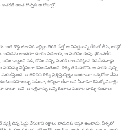
అతడికి అంత గొప్పది ఆ రోజుల్లో.
ద్ది జీతానికి ఇల్లిల్లు తిరిగి చేత్తో ఆ విసర్జనాన్ని రేకుతో తీసి, బకెట్లో
ేస్తుంది. ఆవిడను అందరూ దూరం పెడతారు, ఆ మలినం కంపు భరించలేక.
జనం ఇబ్బంది పడి, కోపం వచ్చి, మురికి కాలువగట్టున కడుపేదవాళ్లు
పల నరసమ్మ నిర్జీవంగా కనబడుతుంది, కళ్ళు తెరుచుకొని. ఆ పాకకు వున్న
ిస్తుంది. ఆ తెరిచిన కళ్ళు ప్రశ్నిస్తున్నట్టు ఉంటాయి- ఒక్కరోజు నేను
ై ఉంటుందని-జబ్బు పడిందా, తిన్నదా లేదా అని ఏనాడూ కనుక్కోనివాళ్లు
ారా బాబూ! అని. ఆ ఇళ్లవాళ్ళు అన్ని కులాలు మతాల వాళ్ళు చందాలు
్యక్తి చిన్న షెడ్డు వేసుకొని రిక్షాలు బాడుగకు ఇస్తూ ఉంటాడు. వీళ్ళలో