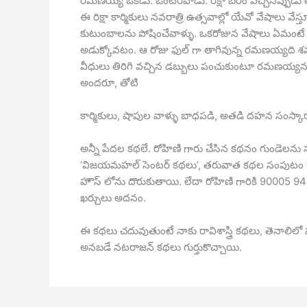
రమణయ్య ఒకడు. ఒంటరివాడు. రిక్షా బేరం వచ్చినప్పుడు 
ఈ రిక్షా కార్మికులు నవరాత్రి ఉత్సవాల్లో యేవో వేషాలు వేస్త
కుటుంబాలను పోషించేవాళ్ళు. ఒకరోజున వేషాలు ఏమంటే ఒక 
అడుక్కోవటం. ఆ రోజు ఫుల్ గా తాగివున్న రమణయ్యది శవం 
వీధులు తిరిగి వచ్చిన డబ్బులు పంచుకుంటూ రమణయ్యను 
అందరూ, తోటి
కార్మికులు, షాపుల వాళ్ళు బాధపడి, అతడి దహన సంస్కా
అన్నీ పేదల కథలే. రోహిణి గారు చేసిన కథనం గుండెలను
‘విజయమహల్ సెంటర్ కథలు’, తరువాత కథల సంపుటం ‘నల్
హౌస్ లోను దొరుకుతాయి. లేదా రోహిణి గారికి 90005 94630
ఖర్చులు అదనం.
ఈ కథలు చదువుతుంటే నాకు రావిశాస్త్రి కథలు, తెనాలిలో
అనబడే నటరాజన్ కథలు గుర్తుకొచ్చాయి.