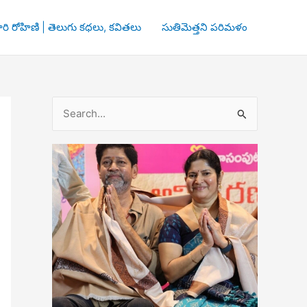
రి రోహిణి | తెలుగు కధలు, కవితలు
సుతిమెత్తని పరిమళం
S
e
a
r
c
h
f
o
r
: