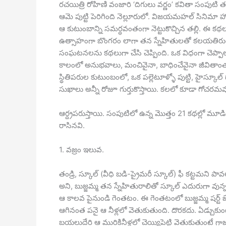
రచయిత్రి రోహిణి వంజారి ‘దిగులు వర్ణం’ కవితా సం
ఆమె పుట్టి పెరిగింది నెల్లూరులో. విజయమహల్ సినిమా హౌస్
ఆ కుటుంబాన్ని సమర్ధవంతంగా నెట్టుకొచ్చిన తల్లి. ఈ కథ
ఉత్సాహంగా బొంగరం లాగా తన స్నేహితులతో కలయతిరుగుతూ 
సంఘటనలను కథలుగా చేసి చెప్పింది. ఒక విధంగా చెప్పాలం
కాలంలో అనుభవాలు, మంచివైనా, బాధించేవైనా జీవితాంతం జ
స్థితిపరుల కుటుంబంలో, ఒక పల్లెటూళ్ళో పుట్టి, హైస్కూల్ ద
సుఖాలు అన్నీ రోజూ గుర్తుకొస్తాయి. కలలో కూడా గోచరమ
ఆర్ద్రపరుస్తాయి. సంపుటిలో ఉన్న మొత్తం 21 కథల్లో మూడి
రాసినవి.
1. వజ్రం ఇలువ.
తండ్రి, స్కూల్ (వీధి బడి-ప్రైమరీ స్కూల్) ఫీ కట్టమన
అని, బుజ్జమ్మ తన స్నేహితురాలితో స్కూల్ ఎదురుగా వున
ఆ కాలవ పైనుండి గెంతటం. ఈ గెంతటంలో బుజ్జమ్మ షర్ట్ జే
ఆగినంత పనై ఆ నీళ్లలో వెతుకుతుంది. దొరకదు. ఏడ్చుకుంటూ 
బయలుదేరి ఆ మురికినీళ్లలో చెయ్యిపెట్టి వెతుకుతుంటే గా