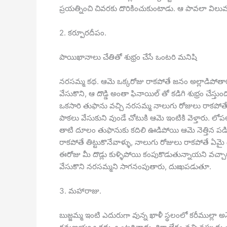
ప్రయత్నించి చివరకు దొరికించుకుంటాడు. ఆ పావలా విలువ 
2. కర్పూరదీపం.
పాయిఖానాలు చేతితో శుభ్రం చేసే ఒంటరి మనిషి
నరసమ్మ కథ. ఆమె ఒక్కరోజు రాకపోతే జనం అల్లాడిపోతారు. అతి కొ
వేసుకొని, ఆ దొడ్డి అంతా ఫినాయిల్ తో కడిగి శుభ్రం చ
ఒకసారి తుఫాను వచ్చి నరసమ్మ నాలుగు రోజులు రాకపోతే, 
పాకలు వేసుకుని వుండే చోటుకి ఆమె ఇంటికి వెళ్తారు. లో
తాటి దూలం తుఫానుకు కదిలి ఊడిపోయి ఆమె నెత్తిన పడి మరణ
రాకపోతే తిట్టుకొనేవాళ్ళు, నాలుగు రోజులు రాకపోతే ఏమ
ఈరోజు మీ దొడ్లు కుళ్ళిపోయి కంపుకొడుతున్నాయని వచ్చ
వేసుకొని నరసమ్మని సాగనంపుతారు, దుఃఖపడుతూ.
3. మహారాజు.
బుజ్జమ్మ ఇంటి ఎదురుగా వున్న ఖాళీ స్థలంలో కరీముల్లా అనే వ