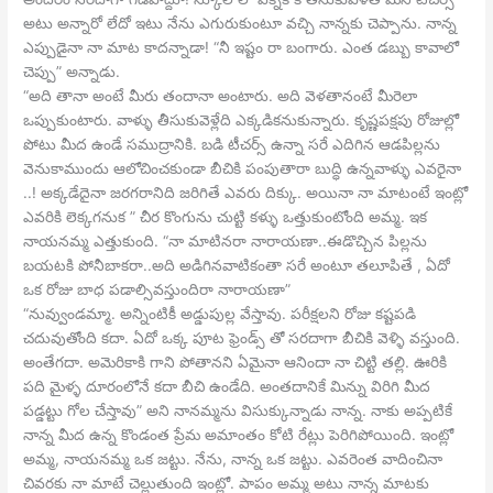
అటు అన్నారో లేదో ఇటు నేను ఎగురుకుంటూ వచ్చి నాన్నకు చెప్పాను. నాన్న
ఎప్పుడైనా నా మాట కాదన్నాడా! “నీ ఇష్టం రా బంగారు. ఎంత డబ్బు కావాలో
చెప్పు” అన్నాడు.
“అది తానా అంటే మీరు తందానా అంటారు. అది వెళతానంటే మీరెలా
ఒప్పుకుంటారు. వాళ్ళు తీసుకువెళ్లేది ఎక్కడికనుకున్నారు. కృష్ణపక్షపు రోజుల్లో
పోటు మీద ఉండే సముద్రానికి. బడి టీచర్స్ ఉన్నా సరే ఎదిగిన ఆడపిల్లను
వెనుకాముందు ఆలోచించకుండా బీచికి పంపుతారా బుద్ధి ఉన్నవాళ్ళు ఎవరైనా
..! అక్కడేదైనా జరగరానిది జరిగితే ఎవరు దిక్కు. అయినా నా మాటంటే ఇంట్లో
ఎవరికి లెక్కగనుక ” చీర కొంగును చుట్టి కళ్ళు ఒత్తుకుంటోంది అమ్మ. ఇక
నాయనమ్మ ఎత్తుకుంది. “నా మాటినరా నారాయణా..ఈడొచ్చిన పిల్లను
బయటకి పోనీబాకరా..అది అడిగినవాటికంతా సరే అంటూ తలూపితే , ఏదో
ఒక రోజు బాధ పడాల్సివస్తుందిరా నారాయణా”
“నువ్వుండమ్మా. అన్నింటికీ అడ్డుపుల్ల వేస్తావు. పరీక్షలని రోజు కష్టపడి
చదువుతోంది కదా. ఏదో ఒక్క పూట ఫ్రెండ్స్ తో సరదాగా బీచికి వెళ్ళి వస్తుంది.
అంతేగదా. అమెరికాకి గాని పోతానని ఏమైనా ఆనిందా నా చిట్టి తల్లి. ఊరికి
పది మైళ్ళ దూరంలోనే కదా బీచి ఉండేది. అంతదానికే మిన్ను విరిగి మీద
పడ్డట్టు గోల చేస్తావు” అని నానమ్మను విసుక్కున్నాడు నాన్న. నాకు అప్పటికే
నాన్న మీద ఉన్న కొండంత ప్రేమ అమాంతం కోటి రేట్లు పెరిగిపోయింది. ఇంట్లో
అమ్మ, నాయనమ్మ ఒక జట్టు. నేను, నాన్న ఒక జట్టు. ఎవరెంత వాదించినా
చివరకు నా మాటే చెల్లుతుంది ఇంట్లో. పాపం అమ్మ అటు నాన్న మాటకు