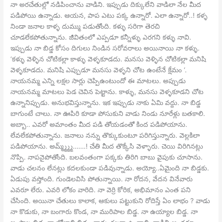
నా అరచేతుల్లో నడిపించాను వాడిని. ఇప్పుడు దిక్కులేని వాడిలా నేల మీద
పడిపోయి ఉన్నాడు. ఆయన, పాప ఎటు పక్క ఉన్నారో. ఎలా ఉన్నారో..! కళ్ళ
నిండా జనాల కాళ్ళ దుమ్ము పడుతోంది. కళ్ళు సరిగా తెరచి
చూడలేకపోతున్నాను. జీవితంలో ఎప్పడూ కన్నీళ్ళు ఎరగని కళ్ళు నావి.
ఇప్పుడు నా బిడ్డ కోసం దిగులు నిండిన సరోవరాలు అయినాయి నా కళ్ళు.
‘కళ్ళు వెళ్ళిన చోటికల్లా కాళ్ళు వెళ్ళకూడదు. మనసు వెళ్ళిన చోటికల్లా మనిషి
వెళ్ళకూడదు. మనిషి ఎప్పుడూ మనసు వెళ్ళని చోట ఉంటేనే క్షేమం ‘.
నాయనమ్మ ఎన్ని లక్షల సార్లు చెప్పిఉంటుందో ఈ మాటలు. అప్పుడు
నాయనమ్మ మాటలు పెడ చెవిన పెట్టాను. కాళ్ళు, మనసు వెళ్ళకూడని చోట
ఉన్నానిప్పుడు. అనుభవిస్తున్నాను. ఇక ఇప్పుడు నాకు ఏమి వద్దు. నా బిడ్డ
బాగుంటే చాలు. నా ఊపిరి కూడా పోసుకుని వాడు నిండు నూరేళ్లు బతకాలి.
అబ్బా.. ఎవరో అమాంతం మీద పడి తోయడంతో కింద పడిపోయాను.
లేవలేకపోతున్నాను. జనాలు నన్ను తొక్కుకుంటూ పరిగిస్తున్నారు. వెల్లకిలా
పడిపోయాను. అమ్మ్మ్మ్మ్…….! చేతి మీద తొక్కేసి వెళ్ళారు. చెయి విరిగినట్లు
నొప్పి. నాపనైపోతోంది. బలవంతంగా పక్కకు తిరిగి బాబు వైపుకు చూసాను.
వాడు చలనం లేనట్లు కదలకుండా పడివున్నాడు. అయ్యో..ఏమైంది నా బిడ్డకు.
ఏడుపు వస్తోంది. గుండెలవిసి పోతున్నాయి. నా రోదన, వేదన వినేవారు
ఎవరూ లేరు. ఎవరి లోకం వారిది. నా వెర్రి కోరిక, అభిమానం ఎంత పని
చేసింది. అయినా చేతులు కాలాక, ఆకులు పట్టుకుని రోదిస్తే ఏం లాభం ? వాడు
నా కొడుకు, నా బంగారు కొండ, నా మురిపాల బిడ్డ. నా ఉయ్యాల బిడ్డ. నా