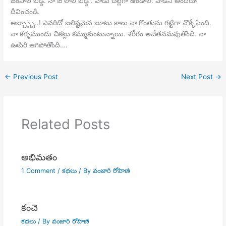
జంపాల బిడ్డ. నా జోలాలి బిడ్డ . వాడు చల్లగా ఉండాలి. వాడిని అందరూ
దీవించండి.
అబ్బ్బ్బా..! ఎవరిదో బలిష్టమైన బూటు కాలు నా గొంతును గట్టిగా నొక్కేసింది.
నా కళ్ళముందు చీకట్లు కమ్ముకుంటున్నాయి. శరీరం అచేతనమవుతోంది. నా
ఊపిరి ఆగిపోతోంది….
←
Previous Post
Next Post
→
Related Posts
అభిమతం
1 Comment
/
కధలు
/ By
వంజారి రోహిణి
కంచె
కధలు
/ By
వంజారి రోహిణి