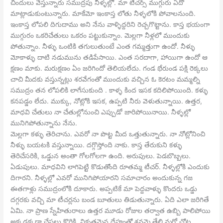
చిందులు వేస్తున్నారు సముద్రపు నీళ్ళల్లో. మా టీచర్స్ ముగ్గురు ఏదో
మాట్లాడుకుంటున్నారు. మాకేమో ఇంకాస్త లోతు నీళ్ళలోకి పోవాలనుంది.
ఇంకాస్త లోపలి దిగుదాము అని నేను వాళ్ళిద్దరిని రెచ్చగొట్టాను. కాస్త భయంగా
ముగ్గురం ఒకరిచేతులు ఒకరం పట్టుకున్నాం. మెల్లగా నీళ్లలో ముందుకు
పోతున్నాం. నీళ్ళు ఒంటికి తగులుతుంటే ఎంత గమ్మత్తుగా ఉందో. నీళ్ళు
మోకాళ్ళు దాటి నడుమును తడిపేసాయి. ఎంత సరదాగా, హాయిగా ఉందో ఆ
క్షణం మాకు. మరుక్షణం ఏం జరిగిందో తెలియలేదు. గండ భేరుండ పక్షి రెక్కలు
చాచి మీదకు వస్తున్నట్లు శరవేగంతో ముందుకు వచ్చిన ఓ కెరటం మమ్మల్ని
సముద్రం తన లోపలికి లాగేసుకుంది . కాళ్ళ కింద ఇసక కదిలిపోయింది. కళ్ళు
కనపడ్డం లేదు. ముక్కు, నోట్లోకి ఇసక, ఉప్పటి నీరు వెళుతున్నాయి. ఉత్తర,
మాధవి చేతులు నా చేతుల్లోనుంచి ఎప్పుడో జారిపోయినాయి. నీళ్ళల్లో
మునిగిపోతున్నాను నేను.
మెల్లగా కళ్ళు తెరిచాను. ఎవరో నా పొట్ట మీద ఒత్తుతున్నారు. నా నోట్లోనించి
నీళ్ళు బయటకి వస్తున్నాయి. దగ్గొస్తోంది నాకు. కాస్త తేరుకుని కళ్ళు
తెరిచేసరికి, ఒడ్డున అంతా గోలగోలగా ఉంది. అరుపులు. పెడబొబ్బలు.
ఏడుపులు. మాధవిని లాగిపెట్టి కొడుతోంది రూతమ్మ టీచర్. నీళ్ళల్లోకి ఎందుకు
దిగారని. నీళ్ళల్లో ఎవరో మునిగిపోయారని సమాచారం అందుకున్న గజ
ఈతగాళ్లు సముద్రంలోకి దూకారు. అప్పటికే మా పెద్దవాళ్ళు కొందరు ఒడ్డు
దగ్గరకు వచ్చి మా టీచర్లను బండ బూతులు తిడుతున్నారు. ఏది ఎలా జరిగితే
ఏమి. నా ప్రాణ స్నేహితురాలు ఉత్తర మూడు రోజుల తర్వాత ఉబ్బి పాలిపోయి
అక్కడక్కడా చేపలు కొరికి, వికృతమైన దేహంతో శవమై తేలి మరో చోట