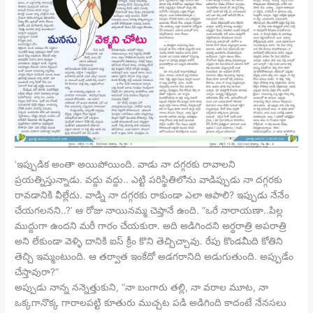
‘ఇప్పుడిక అంతా అయిపోయింది. వాడు నా దగ్గరకు రావాలని
ప్రయత్నిస్తున్నాడు. వద్దు వద్దు.. ఎట్టి పరిస్థితిలోను వాడిప్పుడు నా దగ్గరకు
రావడానికి వీల్లేదు. వాడ్ని నా దగ్గరకు రాకుండా ఎలా ఆపాలి? ఇప్పుడు నేనేం
చేయగలనని..?’ ఆ రోజు నాయినమ్మ చెప్తానే ఉంది. “ఒరే నారాయణా..పిల్ల
ముద్దుగా ఉందని మరీ గారం చేయకురా. అది అడిగిందని అర్ధరాత్రి అపరాత్రి
అని లేకుండా వెళ్ళి దానికి ఐస్ క్రీం కొని తెచ్చిచ్చావు. రేపు కొండమీది కోతిని
తెచ్చి ఇమ్మంటుంది. ఆ తర్వాత ఇంకేదో అడగరానిది అడుగుతుంది. అప్పుడేం
చేస్తావురా?”
అప్పుడు నాన్న నన్నెత్తుకుని, “నా బంగారు తల్లి, నా వరాల మూట, నా
ఒక్కగానొక్క గారాలపట్టి కూతురు ముచ్చట పడి అడిగింది కాదంటే నేనసలు