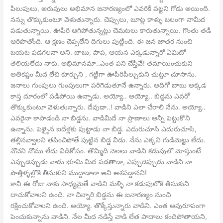
పిలుపులు, అరుపులు అభిమాన జనారణ్యంలో ఎవరికీ పట్టని గోడు అయింది.
నన్ను తొక్కుకుంటూ వెళుతున్నారు. చెప్పులు, బూట్ల కాళ్ళు బలంగా నామీద
పడుతున్నాయి. ఊపిరి ఆగిపోతున్నట్లు చెమటలు కారుతున్నాయి. గొంతు తడి
ఆరిపొతోంది. ఆ క్షణం చెప్పలేని దిగులు పుట్టింది. ఈ జన జాతర నుంచి
బయట పడగలనా అని. బాబు, పాప, ఆయన ఎక్కడున్నారో ఏమిటో
తెలియలేదు నాకు. అభిమానమా..ఎంత పని చేస్తివే! తమాయించుకుని
అతికష్టం మీద లేచి కూర్చుని , గట్టిగా ఊపిరిపీల్చుకుని చుట్టూ చూసాను.
జనాలు గుంపులు గుంపులుగా పరిగెడుతూనే ఉన్నారు. అదిగో బాబు అక్కడ
కాస్త దూరంలో పడిపోయి ఉన్నాడు. అయ్యో.. అయ్యో.. బిడ్డను ఎవరో
తొక్కుకుంటూ వెళుతున్నారు. దేవుడా..! వాడిని ఎలా చేరాలి నేను. అయ్యో..
ఎవరైనా కాపాడండి నా బిడ్డను. వాడిమీదే నా ప్రాణాలు అన్నీ పెట్టుకొని
ఉన్నాను. పెళ్ళైన ఐదేళ్లకు పుట్టాడు నా బిడ్డ. ఎదురుచూసి ఎదురుచూసి,
తల్లినవ్వాలని తపించిపోతే పుట్టిన బిడ్డ వీడు. నేను ఎక్కని గుడిమెట్టు లేదు.
నోచని నోము లేదు వీడికోసం. తొమ్మిది నెలలు వాడిని కడుపులో మోస్తుంటే
ఎప్పుడెప్పుడు వాడు భూమి మీద పడతాడా, ఎప్పుడెప్పుడు వాడిని నా
పొత్తిళ్ళల్లోకి తీసుకుని ముద్దాడాలా అని ఆశపడ్డానని!
కానీ ఈ రోజు నాకు సాధ్యమైతే వాడిని మళ్ళీ నా కడుపులోకి తీసుకుని
దాచుకోవాలని ఉంది. నా చిన్నారి బిడ్డను ఈ జనారణ్యం నుంచి
రక్షించుకోవాలని ఉంది. అయ్యో. తొక్కేస్తున్నారు వాడిని. ఎంత అపురూపంగా
పెంచుకున్నాను వాడిని. నేల మీద నడిస్తే వాడి లేత పాదాలు కందిపోతాయని,