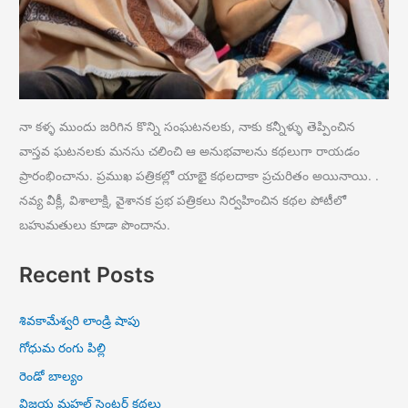
నా కళ్ళ ముందు జరిగిన కొన్ని సంఘటనలకు, నాకు కన్నీళ్ళు తెప్పించిన
వాస్తవ ఘటనలకు మనసు చలించి ఆ అనుభవాలను కథలుగా రాయడం
ప్రారంభించాను. ప్రముఖ పత్రికల్లో యాభై కథలదాకా ప్రచురితం అయినాయి. .
నవ్య వీక్లీ, విశాలాక్షి, వైశానక ప్రభ పత్రికలు నిర్వహించిన కథల పోటీలో
బహుమతులు కూడా పొందాను.
Recent Posts
శివకామేశ్వరి లాండ్రి షాపు
గోధుమ రంగు పిల్లి
రెండో బాల్యం
విజయ మహల్ సెంటర్ కథలు