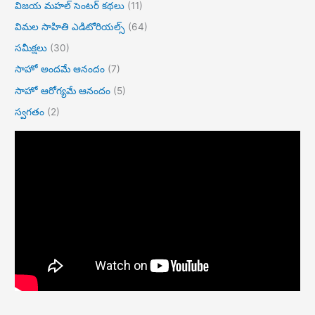
విజయ మహల్ సెంటర్ కథలు
(11)
విమల సాహితి ఎడిటోరియల్స్
(64)
సమీక్షలు
(30)
సాహో అందమే ఆనందం
(7)
సాహో ఆరోగ్యమే ఆనందం
(5)
స్వగతం
(2)