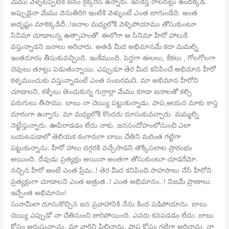
మేము వెళ్ళేటప్పటికే జనం క్రిక్కిరిసి ఉన్నారు. ఇసకేస్తే రాలనట్లు ఉందక్కడ.
అప్పుడైనా మేము వెనుతిరిగి ఇంటికి వెళ్ళుంటే ఎంత బాగుండేది. అంత
అదృష్టం మాకెక్కడిదీ..!జనాల మధ్యలోకి వెళ్ళిపోయాము తోసుకుంటూ
సినిమా చూడాలన్న ఉత్సాహంతో. ఈలోగా ఆ సినిమా హీరో హాలుకి
వస్తున్నాడని జనాలు అరిచారు. అతడి మీద అభిమానమే కదా మమల్ని
ఇంతదూరం తీసుకువచ్చింది. ఇంకేముంది. పెద్దగా ఈలలు, కేకలు , గోలగోలగా
చెవులు తూట్లు పడుతున్నాయి. ఎప్పుడూ తెర మీద కనిపించే అభిమాన హీరో
కళ్ళముందుకు వస్తున్నాడంటే ఎంత సంబరమని. మా అభిమాన హీరోని
చూడాలని, కళ్ళేలు తెంచుకున్న గుర్రాల్లా మేము కూడా జనాలతో కల్సి
పరుగులు తీసాము. బాబు నా చెయ్యి పట్టుకున్నాడు. పాప,ఆయన మాకు కాస్త
దూరంగా ఉన్నారు. మా మధ్యలోకి కొందరు దూసుకువచ్చారు. మమ్మల్ని
నెట్టేస్తున్నారు. ఊపిరాడడం లేదు నాకు. జనసందోహంలోనుంచి ఎలా
బయటపడాలో తెలియక కంగారుగా బాబు చేతిని మరింత గట్టిగా
పట్టుకున్నాను. హీరో హాలు దగ్గరకి వచ్చేసాడని తొక్కిసలాట ప్రారంభం
అయింది. దేవుడు ప్రత్యక్షం అయినా అంతగా తోసుకుంటూ చూడరేమో.
నచ్చిన హీరో అంటే ఎంత ప్రేమ..! తెర మీద కనిపించి సాహసాలు చేసే హీరోని
ప్రత్యక్షంగా చూడాలని ఎంత ఆత్రుత..! ఎంత అభిమానం..! నిజమే ప్రాణాలు
ఇచ్చేంత అభిమానం!
సునామీలా దూసుకొచ్చిన జన ప్రవాహానికి నేను కింద పడిపోయాను. బాబు
చెయ్యి ఎప్పుడో నా చేతినుంచి జారిపోయింది. ఎవరు కనపడడం లేదు. బాబు
కోసం అరుస్తున్నాను. మా వారిని పిలిచాను. పాప కోసం గట్టిగా అరిచాను. నా