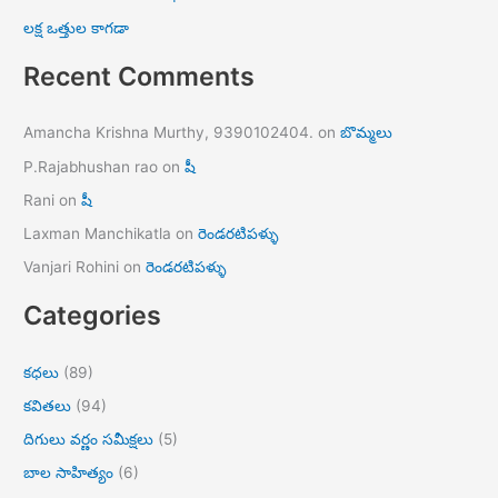
లక్ష ఒత్తుల కాగడా
Recent Comments
Amancha Krishna Murthy, 9390102404.
on
బొమ్మలు
P.Rajabhushan rao
on
షీ
Rani
on
షీ
Laxman Manchikatla
on
రెండరటిపళ్ళు
Vanjari Rohini
on
రెండరటిపళ్ళు
Categories
కధలు
(89)
కవితలు
(94)
దిగులు వర్ణం సమీక్షలు
(5)
బాల సాహిత్యం
(6)