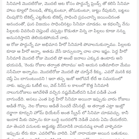
సినిమాకి మొదటిరోజు, మొదటి ఆట కోసం పొద్దున్నే ఫ్రెండ్స్ తో కలిసి సినిమా
హాలు క్యూలో నిలబడి, తొక్కుకుంటూ, తోసుకుంటూ, జుట్టు రేపుకుని, బట్టలు
చింపుకొని టికెట్స్ ఎట్టకేలకు టికెట్స్ సాధించి ప్రపంచాన్ని జయించినంత
ఆనందంతో, ఘన విజయం సాధించినట్లు సినిమా చూడడం. ఆ కథలన్నీ నేను
పిల్లలకు వివరించి చెప్తుంటే చప్పట్లు కొడుతూ విన్న నా పిల్లలు కూడా నన్ను
అనుసరిస్తారని తెలియకపోయనే నాకు.
ఆ రోజు పొద్దున్నే మా అభిమాన హీరో సినిమాకి పోవాలనుకున్నాము. పిల్లలకు
కూడా ఆ హీరో అన్నా, అతడు వేసే డాన్సులన్నా చాల చాల ఇష్టం. పెద్ద హీరో
సినిమాకి మొదటి రోజు మొదటి షో అంటే జనాలు ఎక్కువ ఉంటారు అని
భయపడి, ‘రెండు రోజుల తర్వాత పోదాము’ అని ఆయన బతిమాలినా మేము
ససేమిరా అన్నాము. మొదటిరోజు మొదటి షో చూస్తేనే కిక్కు. ఎవరో మనకి కథ
చెప్తే ఏం బాగుంటుందని ! ఇలా తప్ప ఇంకో ఆలోచనే లేదే ఆ సమయంలో
నాకు. ఇప్పుడు ఓటీటీ లు, వెబ్ సిరీస్ ల కాలంలో కొత్త సినిమాకి
నాలుగురోజులు ఆగివేళితే వచ్చిన నష్టమేమీలేదని ఓపిక పడితే ఎంత
బాగుండేది. అసలు ఎంత పెద్ద హీరో సినిమా అయినా ఇప్పుడు వారం రోజులు
ఆడితే గొప్ప. నెల రోజులు ఆడితే సెంచరీ చేసినట్లే. ఆ తర్వాత ఎట్లా ఇంట్లో
దర్జాగా కూర్చుని హోమ్ థియేటర్ అంత స్క్రీన్ లో సినిమా చూడవచ్చు. కానీ
ఇందాక మీకు చెప్పాను కదా బుద్ధి బురదలోకి నెడితే ఎవరు ఏమి చేయలేరని.
మా తెంపరి పనులకు అడ్డుకట్ట వేసేదానికి నాయనమ్మ లాంటి వాళ్ళెవరూ
ఇప్పుడు లేరు కదా. ఎవరిలోకం వారిది. ఏకో నారాయణా అయిన బతుకులు.