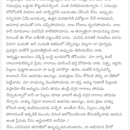
సముద్రపు ఒడ్డుకు కొట్టుకువచ్చింది. ఎంత నరకమనుకున్నారు..!, సముద్రం
లోలోపలికి వెళదాం అని వాళ్ళిద్దరిని బలవంతం చేసింది నేను. అప్పుడు
నన్నెవరూ ఏమీ అనకున్నా, ఉత్తర మరణానికి పరోక్షంగా నేనే కారణమని,
అపరాధ భావంతో సగం చచ్చిపోయాను. చాల రోజులు కృంగిపోయాను. చాల
కానీ మామూలు మనిషిని కాలేకపోయాను. ఆ తర్వాతైనా నాయనమ్మ మాట
వినుంటే ఈ రోజు నాకీగతి పట్టుండేది కాదు. ‘మనిషి వెనకటి గుణమేల మాను
వినరా సుమతి’ అని సుమతి శతకంలో చెప్పినట్లు మెల్లగా నా పూర్వపు
ప్రవర్తన నాతోనే ప్రయాణిస్తోంది అని అప్పుడు తెలియలేదు నాకు.
‘అదృష్టం అందలం ఎక్కిస్తే బుద్ధి బురదలోకి తోసిందట.’ మా నాన్న కంటే
నాలుగాకులెక్కువ ప్రేమ, గారాబం చూపించే భర్త దొరికాడు నాకు. పెళ్ళై, ఇద్దరు
పిల్లలు పుట్టాక అయినా నా బుద్ధి మారొద్దా. ఉహు..కంటికి నచ్చినవన్నీ
కావాలని నేను అడగడం ఆలస్యం, మరుక్షణం నేను కోరింది తెచ్చి నా చేతిలో
పెట్టేవాడు. మా నాయన్ను మించిపోయాడు నా భర్త. అమ్మ గుణాలే పిల్లలకు
వస్తాయో లేక అమ్మను చూసి తాము తండ్రి దగ్గర గారాలు పోవడం
నేర్చుకున్నారో కానీ నా పిల్లలు కూడా నాలాగే తండ్రి దగ్గర గారాలు పోవడం
నేర్చారు. వాళ్ళు ఏదైనా కావాలని అడగడం ఆలస్యం, మరు క్షణం వాళ్ళు
కోరింది వాళ్ళ కంటిముందుకు వచ్చేది. అంతేనా నేను, పిల్లలు ఎక్కడికి
పోదామంటే అక్కడికి ముందు వెనుక ఆలోచించకుండా తీసుకెళ్ళేవాడు ఆయన.
అంత ప్రేమకు నేను అర్హురాలిని కాదేమో..!
నేను ఎనిమిదవ తరగతిలో ఉన్నప్పుడనుకుంటాను. నా అభిమాన హీరో