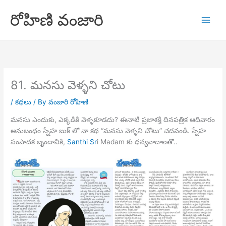
Skip
రోహిణి వంజారి
to
content
81. మనసు వెళ్ళని చోటు
/
కధలు
/ By
వంజారి రోహిణి
మనసు ఎందుకు, ఎక్కడికి వెళ్ళకూడదు? ఈనాటి ప్రజాశక్తి దినపత్రిక ఆదివారం
అనుబంధం స్నేహ బుక్ లో నా కథ “మనసు వెళ్ళని చోటు” చదవండి. స్నేహ
సంపాదక బృందానికి,
Santhi Sr
i Madam కు ధన్యవాదాలతో..