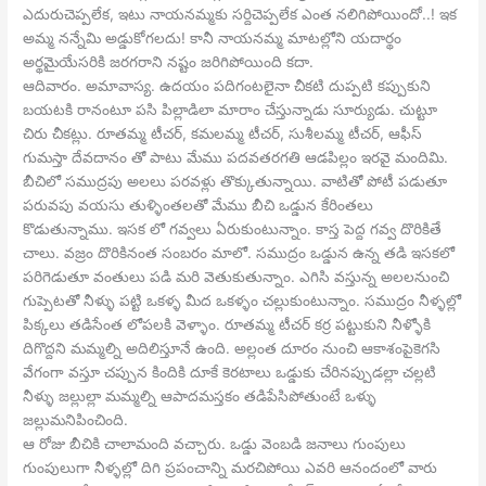
ఎదురుచెప్పలేక, ఇటు నాయనమ్మకు సర్దిచెప్పలేక ఎంత నలిగిపోయిందో..! ఇక
అమ్మ నన్నేమి అడ్డుకోగలదు! కానీ నాయనమ్మ మాటల్లోని యదార్థం
అర్థమైయేసరికి జరగరాని నష్టం జరిగిపోయింది కదా.
ఆదివారం. అమావాస్య. ఉదయం పదిగంటలైనా చీకటి దుప్పటి కప్పుకుని
బయటకి రానంటూ పసి పిల్లాడిలా మారాం చేస్తున్నాడు సూర్యుడు. చుట్టూ
చిరు చీకట్లు. రూతమ్మ టీచర్, కమలమ్మ టీచర్, సుశీలమ్మ టీచర్, ఆఫీస్
గుమస్తా దేవదానం తో పాటు మేము పదవతరగతి ఆడపిల్లం ఇరవై మందిమి.
బీచిలో సముద్రపు అలలు పరవళ్లు తొక్కుతున్నాయి. వాటితో పోటీ పడుతూ
పరువపు వయసు తుళ్ళింతలతో మేము బీచి ఒడ్డున కేరింతలు
కొడుతున్నాము. ఇసక లో గవ్వలు ఏరుకుంటున్నాం. కాస్త పెద్ద గవ్వ దొరికితే
చాలు. వజ్రం దొరికినంత సంబరం మాలో. సముద్రం ఒడ్డున ఉన్న తడి ఇసకలో
పరిగెడుతూ వంతులు పడి మరి వెతుకుతున్నాం. ఎగిసి వస్తున్న అలలనుంచి
గుప్పెటతో నీళ్ళు పట్టి ఒకళ్ళ మీద ఒకళ్ళం చల్లుకుంటున్నాం. సముద్రం నీళ్ళల్లో
పిక్కలు తడిసేంత లోపలకి వెళ్ళాం. రూతమ్మ టీచర్ కర్ర పట్టుకుని నీళ్ళోకి
దిగొద్దని మమ్మల్ని అదిలిస్తూనే ఉంది. అల్లంత దూరం నుంచి ఆకాశంపైకెగసి
వేగంగా వస్తూ చప్పున కిందికి దూకే కెరటాలు ఒడ్డుకు చేరినప్పుడల్లా చల్లటి
నీళ్ళు జల్లుల్లా మమ్మల్ని ఆపాదమస్తకం తడిపేసిపోతుంటే ఒళ్ళు
జల్లుమనిపించింది.
ఆ రోజు బీచికి చాలామంది వచ్చారు. ఒడ్డు వెంబడి జనాలు గుంపులు
గుంపులుగా నీళ్ళల్లో దిగి ప్రపంచాన్ని మరచిపోయి ఎవరి ఆనందంలో వారు