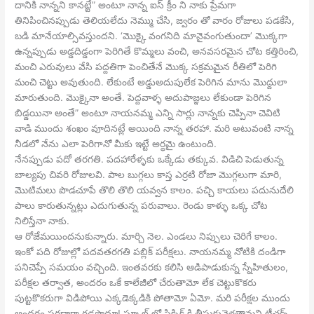
దానికి నాన్నని కానట్టే” అంటూ నాన్న ఐస్ క్రీం ని నాకు ప్రేమగా
తినిపించినప్పుడు తెలియలేదు నెమ్ము చేసి, జ్వరం తో వారం రోజులు పడకేసి,
బడి మానేయాల్సివస్తుందని. ‘మొక్కై వంగనిది మానైవంగుతుందా’ మొక్కగా
ఉన్నప్పుడు అడ్డదిడ్డంగా పెరిగితే కొమ్మలు వంచి, అనవసరమైన చోట కత్తిరించి,
మంచి ఎరువులు వేసి పద్దతిగా పెంచితేనే మొక్క సక్రమమైన రీతిలో పెరిగి
మంచి చెట్టు అవుతుంది. లేకుంటే అడ్డుఅదుపులేక పెరిగిన మాను మొద్దులా
మారుతుంది. మొక్కైనా అంతే. పెద్దవాళ్ళ అదుపాజ్ఞలు లేకుండా పెరిగిన
బిడ్డయినా అంతే” అంటూ నాయనమ్మ ఎన్ని సార్లు నాన్నకు చెప్పినా చెవిటి
వాడి ముందు శంఖం వూదినట్లే అయింది నాన్న తరహా. మరి అటువంటి నాన్న
నీడలో నేను ఎలా పెరిగానో మీకు ఇట్టే అర్ధమై ఉంటుంది.
నేనప్పుడు పదో తరగతి. పదహారేళ్ళకు ఒక్కేడు తక్కువ. విడిచి పెడుతున్న
బాల్యపు చివరి రోజులవి. పాల బుగ్గలు కాస్త ఎర్రటి రోజా మొగ్గలుగా మారి,
మొటిమలు పొడచూపే తొలి తొలి యవ్వన కాలం. పచ్చి కాయలు పదునుదేలి
పాలు కారుతున్నట్లు ఎదుగుతున్న పరువాలు. రెండు కాళ్ళు ఒక్క చోట
నిలిస్తేనా నాకు.
ఆ రోజేమయిందనుకున్నారు. మార్చి నెల. ఎండలు నిప్పులు చెరిగే కాలం.
ఇంకో పది రోజుల్లో పదవతరగతి పబ్లిక్ పరీక్షలు. నాయనమ్మ నోటికి దండిగా
పనిచెప్పే సమయం వచ్చింది. ఇంతవరకు కలిసి ఆడిపాడుకున్న స్నేహితులం,
పరీక్షల తర్వాత, అందరం ఒకే కాలేజీలో చేరుతామో లేక చెట్టుకొకరు
పుట్టకొకరుగా విడిపోయి ఎక్కడెక్కడికి పోతామో ఏమో. మరి పరీక్షల ముందు
అందరం సరదాగా గడపొద్దూ! స్కూల్ లో పిక్నిక్ కి తీసుకువెళతామని టీచర్స్