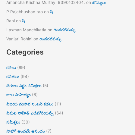
Amancha Krishna Murthy, 9390102404.
on
బొమ్మలు
P.Rajabhushan rao
on
షీ
Rani
on
షీ
Laxman Manchikatla
on
రెండరటిపళ్ళు
Vanjari Rohini
on
రెండరటిపళ్ళు
Categories
కధలు
(89)
కవితలు
(94)
దిగులు వర్ణం సమీక్షలు
(5)
బాల సాహిత్యం
(6)
విజయ మహల్ సెంటర్ కథలు
(11)
విమల సాహితి ఎడిటోరియల్స్
(64)
సమీక్షలు
(30)
సాహో అందమే ఆనందం
(7)