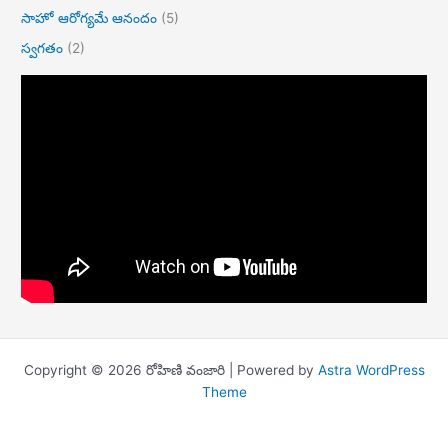
సాహో ఆరోగ్యమే ఆనందం
(5)
స్వగతం
(2)
Copyright © 2026 రోహిణి వంజారి | Powered by
Astra WordPress
Theme