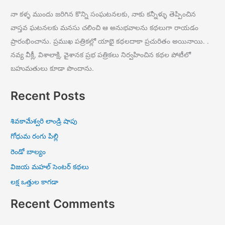
నా కళ్ళ ముందు జరిగిన కొన్ని సంఘటనలకు, నాకు కన్నీళ్ళు తెప్పించిన
వాస్తవ ఘటనలకు మనసు చలించి ఆ అనుభవాలను కథలుగా రాయడం
ప్రారంభించాను. ప్రముఖ పత్రికల్లో యాభై కథలదాకా ప్రచురితం అయినాయి. .
నవ్య వీక్లీ, విశాలాక్షి, వైశానక ప్రభ పత్రికలు నిర్వహించిన కథల పోటీలో
బహుమతులు కూడా పొందాను.
Recent Posts
శివకామేశ్వరి లాండ్రి షాపు
గోధుమ రంగు పిల్లి
రెండో బాల్యం
విజయ మహల్ సెంటర్ కథలు
లక్ష ఒత్తుల కాగడా
Recent Comments