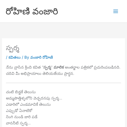
Skip
రోహిణి వంజారి
to
content
స్పర్శ
/
కవితలు
/ By
వంజారి రోహిణి
నేను వ్రాసిన క్రింది కవిత “
స్పర్శ
”
మాలిక
అంతర్జాల పత్రికలో ప్రచురింపబడినది.
చదివి మీ అభిప్రాయాలు తెలియజేయు ప్రార్ధన.
చంటి బిడ్డకే తెలుసు
అమ్మపొత్తిళ్ళలోని వెచ్చదనపు స్పర్శ…
ఎడారిలో ఎండమావికే తెలుసు
ఎప్పుడో ఏనాటికో
నింగి నుండి జారి పడే
వాననీటి స్పర్శ…