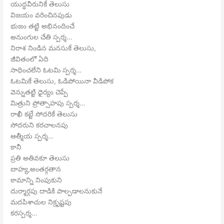
యుద్ధవీరునికే తెలుసు
విజయం వరించినపుడు
భుజం తట్టి అభినందించే
అనుంగుల చేతి స్పర్శ…
నిరాశ నిండిన మనసుకే తెలుసు,
జీవితంలో ఏది
సాధించలేని ఓటమి స్పర్శ…
ఓటమికే తెలుసు, ఓడిపోయినా వీడిపోక
వెన్నుతట్టి ధైర్యం చెప్పే
మిత్రుని ప్రోత్సాహపు స్పర్శ…
రాఖీ కట్టే సోదరికే తెలుసు
సోదరుని కరచాలనపు
ఆత్మీయ స్పర్శ…
కానీ
ప్రతి అతివకూ తెలుసు
బాహ్య,అంతర్గతాన
కామాన్ని నింపుకుని
దుర్మార్గపు దాడికి పాల్పడాలనుకునే
మదపిశాచుల నిక్రృష్టపు
కరస్పర్శ…