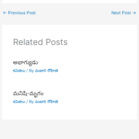
←
Previous Post
Next Post
→
Related Posts
అభాగ్యుడు
కవితలు
/ By
వంజారి రోహిణి
మనిషి-మృగం
కవితలు
/ By
వంజారి రోహిణి