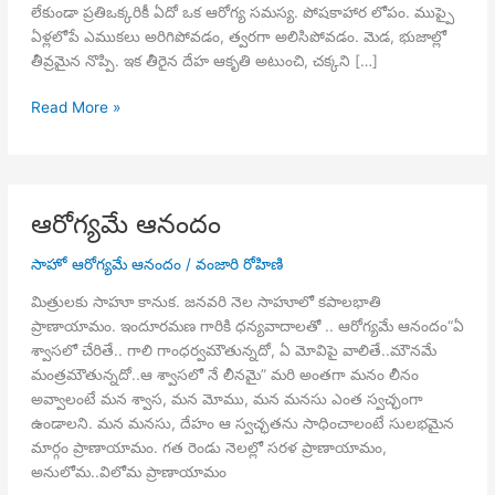
లేకుండా ప్రతిఒక్కరికీ ఏదో ఒక ఆరోగ్య సమస్య. పోషకాహార లోపం. ముప్పై
ఏళ్లలోపే ఎముకలు అరిగిపోవడం, త్వరగా అలిసిపోవడం. మెడ, భుజాల్లో
తీవ్రమైన నొప్పి. ఇక తీరైన దేహ ఆకృతి అటుంచి, చక్కని […]
ఆరోగ్యమే
Read More »
ఆనందం
–
8
ఆరోగ్యమే ఆనందం
సాహో ఆరోగ్యమే ఆనందం
/
వంజారి రోహిణి
మిత్రులకు సాహూ కానుక. జనవరి నెల సాహూలో కపాలభాతి
ప్రాణాయామం. ఇందూరమణ గారికి ధన్యవాదాలతో .. ఆరోగ్యమే ఆనందం“ఏ
శ్వాసలో చేరితే.. గాలి గాంధర్వమౌతున్నదో, ఏ మోవిపై వాలితే..మౌనమే
మంత్రమౌతున్నదో..ఆ శ్వాసలో నే లీనమై” మరి అంతగా మనం లీనం
అవ్వాలంటే మన శ్వాస, మన మోము, మన మనసు ఎంత స్వచ్ఛంగా
ఉండాలని. మన మనసు, దేహం ఆ స్వచ్ఛతను సాధించాలంటే సులభమైన
మార్గం ప్రాణాయామం. గత రెండు నెలల్లో సరళ ప్రాణాయామం,
అనులోమ..విలోమ ప్రాణాయామం