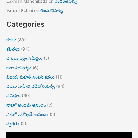
Laxman Manchikatla
on
రెండరటిపళ్ళు
Vanjari Rohini
on
రెండరటిపళ్ళు
Categories
కధలు
(89)
కవితలు
(94)
దిగులు వర్ణం సమీక్షలు
(5)
బాల సాహిత్యం
(6)
విజయ మహల్ సెంటర్ కథలు
(11)
విమల సాహితి ఎడిటోరియల్స్
(64)
సమీక్షలు
(30)
సాహో అందమే ఆనందం
(7)
సాహో ఆరోగ్యమే ఆనందం
(5)
స్వగతం
(2)