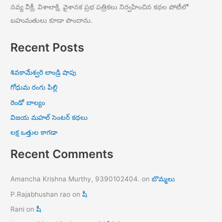
నవ్య వీక్లీ, విశాలాక్షి, వైశానక ప్రభ పత్రికలు నిర్వహించిన కథల పోటీలో
బహుమతులు కూడా పొందాను.
Recent Posts
శివకామేశ్వరి లాండ్రి షాపు
గోధుమ రంగు పిల్లి
రెండో బాల్యం
విజయ మహల్ సెంటర్ కథలు
లక్ష ఒత్తుల కాగడా
Recent Comments
Amancha Krishna Murthy, 9390102404.
on
బొమ్మలు
P.Rajabhushan rao
on
షీ
Rani
on
షీ