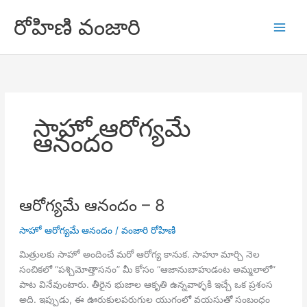
Skip
రోహిణి వంజారి
to
content
సాహో ఆరోగ్యమే
ఆనందం
ఆరోగ్యమే ఆనందం – 8
సాహో ఆరోగ్యమే ఆనందం
/
వంజారి రోహిణి
మిత్రులకు సాహో అందించే మరో ఆరోగ్య కానుక. సాహూ మార్చి నెల
సంచికలో “పశ్చిమోత్తాసనం” మీ కోసం “ఆజానుబాహుడంట అమ్మలాలో”
పాట వినేవుంటారు. తీరైన భుజాల ఆకృతి ఉన్నవాళ్ళకి ఇచ్చే ఒక ప్రశంస
అది. ఇప్పుడు, ఈ ఊరుకులపరుగుల యుగంలో వయసుతో సంబంధం