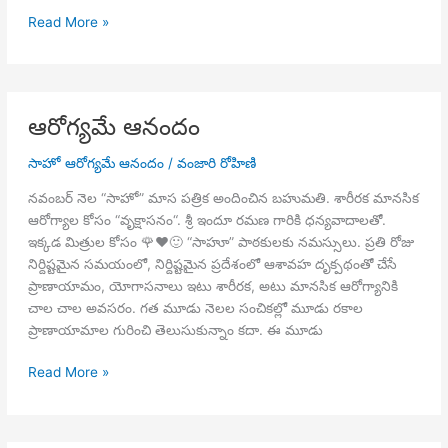
ఆరోగ్యమే
Read More »
ఆనందం
ఆరోగ్యమే ఆనందం
సాహో ఆరోగ్యమే ఆనందం
/
వంజారి రోహిణి
నవంబర్ నెల “సాహో” మాస పత్రిక అందించిన బహుమతి. శారీరక మానసిక
ఆరోగ్యాల కోసం “వృక్షాసనం“. శ్రీ ఇందూ రమణ గారికి ధన్యవాదాలతో.
ఇక్కడ మిత్రుల కోసం 🌹❤🙂 “సాహూ” పాఠకులకు నమస్సులు. ప్రతి రోజు
నిర్దిష్టమైన సమయంలో, నిర్దిష్టమైన ప్రదేశంలో ఆశావహ దృక్పథంతో చేసే
ప్రాణాయామం, యోగాసనాలు ఇటు శారీరక, అటు మానసిక ఆరోగ్యానికి
చాల చాల అవసరం. గత మూడు నెలల సంచికల్లో మూడు రకాల
ప్రాణాయామాల గురించి తెలుసుకున్నాం కదా. ఈ మూడు
ఆరోగ్యమే
Read More »
ఆనందం