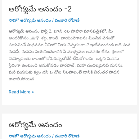
ఆరోగ్యమే ఆనందం -2
సాహో ఆరోగ్యమే ఆనందం
/
వంజారి రోహిణి
ఆరోగ్యమే ఆనందం పార్ట్ 2. జూన్ నెల సాహూ మాసపత్రికలో. మీ
అందరికోసం..🙏🌹 శబ్ద, కాంతి, వాయువేగాలను మించిన వేగంతో
పయనించే సాధనము ఏమిటో మీరు చెప్పగలరా..? ఇంకేముందండి అది మన
మనసే. మనసు పయనించడానికి ఏ మాధ్యమం అవసరం లేదు. క్షణంలో
వెయ్యోవంతు కాలంలో కోరుకున్నచోటికి చేరుకోగలదు. అట్లని మనసు
స్థిరంగా ఉంటుంది అనుకోవడం పొరపాటే. మహా చంచలమైనది మనసు.
మరి మనసుకు కళ్లెం వేసి ఓ చోట నిలపాలంటే దానికి నిరంతర సాధన
కావాలి.పోయిన
ఆరోగ్యమే
Read More »
ఆనందం
-2
ఆరోగ్యమే ఆనందం
సాహో ఆరోగ్యమే ఆనందం
/
వంజారి రోహిణి