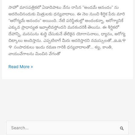
సాహో మాసపత్రికలో ఏడాదిపాటు నేను రాసిన “అందమే ఆనందం” ను
ఆదరించినందుకు మిత్రులకు ధన్యవాదాలు. ఈ నెల నుంచి శీర్షిక పేరు మారి
“ఆరోగ్యమే ఆనందం” అయింది. నేటి పరిస్థితుల్లో అందంకన్నా, ఆరోగ్యానికే
ఎక్కువ ప్రాధాన్యత ఇవ్వాలివస్తోందని మనకందరికీ తెలుసు. ఈ శీర్షికలో
దేహాన్ని, మనసును శుద్ధి చేసుకునే తేలికైన యోగాసనాలు, ధ్యానం, ఆరోగ్య
చిట్కాలు అందిస్తాను. ఎప్పటిలాగే మీరు ఆదరిస్తారని నమస్సులతో..🙏🙏🌹
🌹 సంపాదకులు ఇందు రమణ గారికి ధన్యవాదాలతో… శబ్ద, కాంతి,
వాయువేగాలను మించిన వేగంతో
ఆరోగ్యమే
Read More »
ఆనందం
S
e