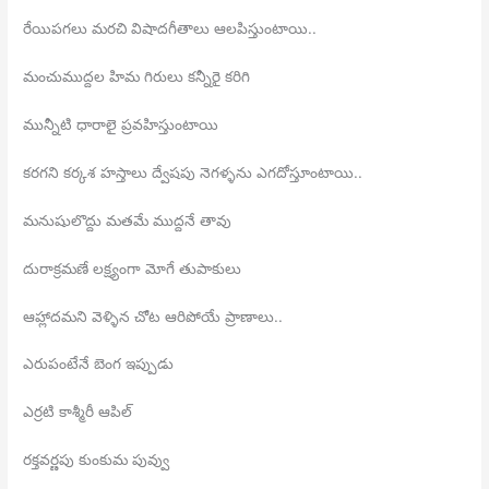
రేయిపగలు మరచి విషాదగీతాలు ఆలపిస్తుంటాయి..
మంచుముద్దల హిమ గిరులు కన్నీరై కరిగి
మున్నీటి ధారాలై ప్రవహిస్తుంటాయి
కరగని కర్కశ హస్తాలు ద్వేషపు నెగళ్ళను ఎగదోస్తూంటాయి..
మనుషులొద్దు మతమే ముద్దనే తావు
దురాక్రమణే లక్ష్యంగా మోగే తుపాకులు
ఆహ్లాదమని వెళ్ళిన చోట ఆరిపోయే ప్రాణాలు..
ఎరుపంటేనే బెంగ ఇప్పుడు
ఎర్రటి కాశ్మీరీ ఆపిల్
రక్తవర్ణపు కుంకుమ పువ్వు