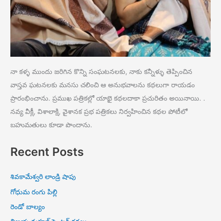
నా కళ్ళ ముందు జరిగిన కొన్ని సంఘటనలకు, నాకు కన్నీళ్ళు తెప్పించిన
వాస్తవ ఘటనలకు మనసు చలించి ఆ అనుభవాలను కథలుగా రాయడం
ప్రారంభించాను. ప్రముఖ పత్రికల్లో యాభై కథలదాకా ప్రచురితం అయినాయి. .
నవ్య వీక్లీ, విశాలాక్షి, వైశానక ప్రభ పత్రికలు నిర్వహించిన కథల పోటీలో
బహుమతులు కూడా పొందాను.
Recent Posts
శివకామేశ్వరి లాండ్రి షాపు
గోధుమ రంగు పిల్లి
రెండో బాల్యం