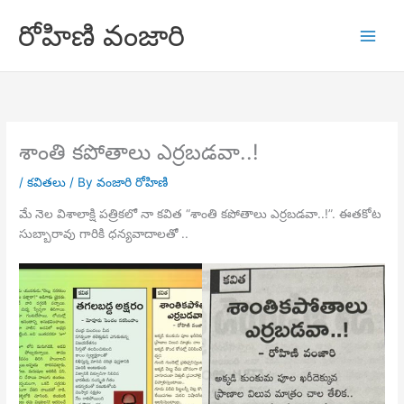
Skip
రోహిణి వంజారి
to
content
శాంతి కపోతాలు ఎర్రబడవా..!
/
కవితలు
/ By
వంజారి రోహిణి
మే నెల విశాలాక్షి పత్రికలో నా కవిత “శాంతి కపోతాలు ఎర్రబడవా..!”. ఈతకోట
సుబ్బారావు గారికి ధన్యవాదాలతో ..