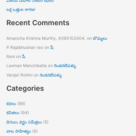
విజయ మహల్ సెంటర్ కథలు
లక్ష ఒత్తుల కాగడా
Recent Comments
Amancha Krishna Murthy, 9390102404.
on
బొమ్మలు
P.Rajabhushan rao
on
షీ
Rani
on
షీ
Laxman Manchikatla
on
రెండరటిపళ్ళు
Vanjari Rohini
on
రెండరటిపళ్ళు
Categories
కధలు
(89)
కవితలు
(94)
దిగులు వర్ణం సమీక్షలు
(5)
బాల సాహిత్యం
(6)