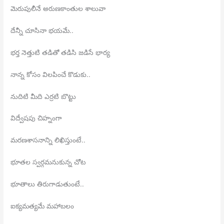
మెరుపులీనే అరుణకాంతుల శాలువా
దేన్నీ చూసినా భయమే..
భర్త నెత్తుటి తడితో తడిసి జడిసే భార్య
నాన్న కోసం విలపించే కొడుకు..
నుదిటి మీది ఎర్రటి బొట్టు
విద్వేషపు చిహ్నంగా
మరణశాసనాన్ని లిఖిస్తుంటే..
భూతల స్వర్గమనుకున్న చోట
భూతాలు తిరుగాడుతుంటే..
ఐక్యమత్యమే మహాబలం