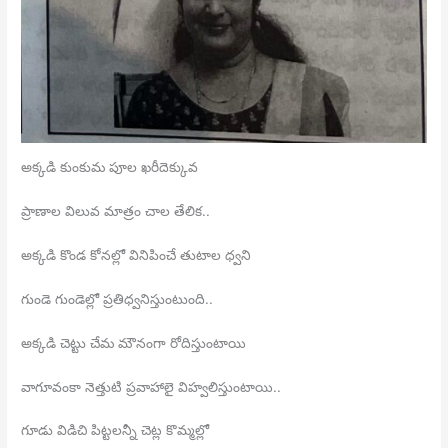
అక్కడి కుంకుమ పూల ఖరీదెక్కువ
ప్రాణాల విలువ మాత్రం చాల తేలిక..
అక్కడి కొండ కోనల్లో వినిపించే తుటాల ధ్వని
గుండె గుండెల్లో ప్రతిధ్వనిస్తుంటుంది..
అక్కడి చెట్టు చేమ మౌనంగా రోదిస్తుంటాయి
వాగూవంకా నెత్తుటి ప్రవాహాలై విహ్వలిస్తుంటాయి..
గూడు విడిచి పిట్టలన్నీ చెట్ల కొమ్మల్లో