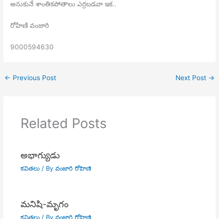
అనుకునే శాంతికపోతాలు ఎర్రబడవా ఇక..
రోహిణి వంజారి
9000594630
←
Previous Post
Next Post
→
Related Posts
అభాగ్యుడు
కవితలు
/ By
వంజారి రోహిణి
మనిషి-మృగం
కవితలు
/ By
వంజారి రోహిణి