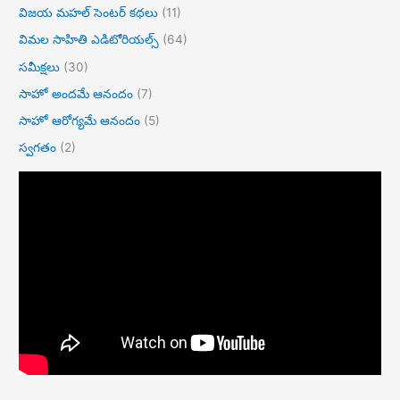
విజయ మహల్ సెంటర్ కథలు
(11)
విమల సాహితి ఎడిటోరియల్స్
(64)
సమీక్షలు
(30)
సాహో అందమే ఆనందం
(7)
సాహో ఆరోగ్యమే ఆనందం
(5)
స్వగతం
(2)