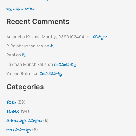
లక్ష ఒత్తుల కాగడా
Recent Comments
Amancha Krishna Murthy, 9390102404.
on
బొమ్మలు
P.Rajabhushan rao
on
షీ
Rani
on
షీ
Laxman Manchikatla
on
రెండరటిపళ్ళు
Vanjari Rohini
on
రెండరటిపళ్ళు
Categories
కధలు
(89)
కవితలు
(94)
దిగులు వర్ణం సమీక్షలు
(5)
బాల సాహిత్యం
(6)