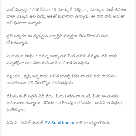
మరో
విద్యార్థి, 470కి కేవలం 13 మార్కులే వచ్చినా , మార్కుల కంటే జీవితం
చాలా ఎక్కువ అని నమ్మే ఆశతో కులాసాగా ఉన్నాడు. ఈ సారి పాస్ అవుతా
అని ధీమాగా ఉన్నాడు.
ప్రతి ఒక్కరూ ఈ దృఢమైన స్ఫూర్తిని స్ఫూర్తిగా తీసుకోవాలని నేను
కోరుతున్నాను.
ఎందుకంటె సాధించే దమ్ము ఉన్నా తన మీద తనకు నమ్మకం లేని వాడు
ఎప్పటికైనా ఇలా పలాయన వాదిగా నిరాశ పరుస్తాడు
పట్టుదల , కృషి ఉన్నవాడు లలిత జువెల్రి కిరణ్ లా తన పేరు రాయటం
రాకపోయినా పది వేల కోట్లు సంపాదిస్తాడు
జీవితం కంటే పెద్దది ఏదీ లేదు. మీరు సజీవంగా ఉంటే, మీకు అంతులేని
అవకాశాలు ఉన్నాయి. జీవితం ఒక గెలుపు ఒక ఓటమి , దానిని ఆ విధంగా
పరిశీలిద్దాం.
శ్రీ పి.వి. సునీల్ కుమార్
PV Sunil Kumar
గారి సౌజన్యంతో🙏🙏