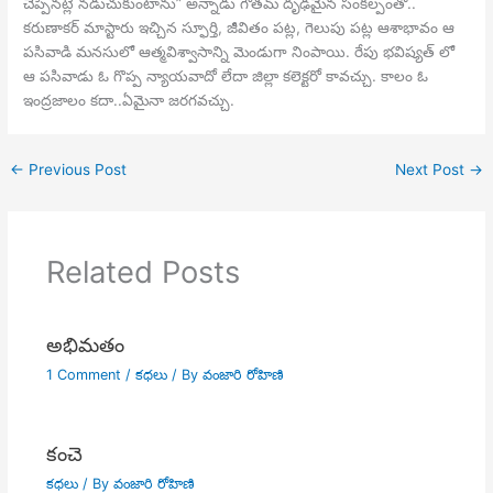
చెప్పినట్లే నడుచుకుంటాను” అన్నాడు గౌతమ్ దృఢమైన సంకల్పంతో..
కరుణాకర్ మాస్టారు ఇచ్చిన స్ఫూర్తి, జీవితం పట్ల, గెలుపు పట్ల ఆశాభావం ఆ
పసివాడి మనసులో ఆత్మవిశ్వాసాన్ని మెండుగా నింపాయి. రేపు భవిష్యత్ లో
ఆ పసివాడు ఓ గొప్ప న్యాయవాదో లేదా జిల్లా కలెక్టరో కావచ్చు. కాలం ఓ
ఇంద్రజాలం కదా..ఏమైనా జరగవచ్చు.
←
Previous Post
Next Post
→
Related Posts
అభిమతం
1 Comment
/
కధలు
/ By
వంజారి రోహిణి
కంచె
కధలు
/ By
వంజారి రోహిణి