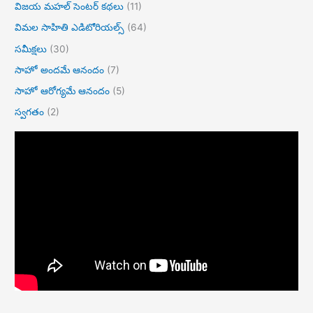
విజయ మహల్ సెంటర్ కథలు
(11)
విమల సాహితి ఎడిటోరియల్స్
(64)
సమీక్షలు
(30)
సాహో అందమే ఆనందం
(7)
సాహో ఆరోగ్యమే ఆనందం
(5)
స్వగతం
(2)