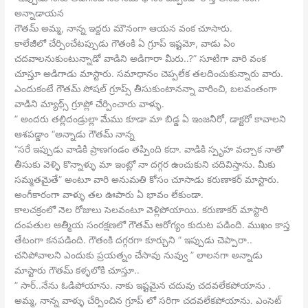
అన్నాడాయన
గౌతమ్ అమ్మ, నాన్న ఇద్దరు మౌనంగా ఆయన వంక చూసారు.
కాలేజీలో చేర్పించేటప్పుడు గౌతంకి ఏ గ్రూప్ ఇష్టమో, వాడు ఏం
చదవాలనుకుంటున్నాడో వాడిని అడిగారా మీరు..?” సూటిగా వారి వంక
చూస్తూ అడిగాడు మాస్టారు. సమాధానం చెప్పలేక తలదించుకున్నారు వారు.
ఎందుకంటే గౌతమ్ సోషల్ గ్రూప్స్ తీసుకుంటానన్నా వారించి, బలవంతంగా
వాడిని మ్యాథ్స్ గ్రూప్లో చేర్పించారు వాళ్ళు.
” అందరు తల్లిదండ్రుల్లా మేము కూడా మా బిడ్డ ఏ ఇంజనీరో, డాక్టరో కావాలని
ఆశపడ్డాం “అన్నాడు గౌతమ్ నాన్న
“సరే ఇప్పుడు వాడికి ప్రాణగండం తప్పింది కదా. వాడికి స్పృహ వచ్చాక నాతో
తీసుకు వెళ్ళి కొన్నాళ్ళు మా ఇంట్లో నా దగ్గర ఉంచుకుని చదివిస్తాను. మీకు
సమ్మతమైతే” అంటూ వారి అనుమతి కోసం చూసాడు కరుణాకర్ మాస్టారు.
అంగీకారంగా వాళ్ళు తల ఊపారు ఏ భావం లేకుండా.
కాలచక్రంలో నెల రోజులు సెలవంటూ వెళ్లిపోయాయి. కరుణాకర్ మాస్టారి
దంపతుల ఆత్మీయ సంరక్షణలో గౌతమ్ ఆరోగ్యం కుదుట పడింది. ముఖం కాస్త
తేటంగా కనపడింది. గౌతంకి దగ్గరగా కూర్చుని ” ఇప్పుడు చెప్పారా..
చనిపోవాలని ఎందుకు ప్రయత్నం చేసావు నువ్వు ” లాలనగా అన్నాడు
మాస్టారు గౌతమ్ కళ్ళలోకి చూస్తూ..
” సార్..నేను ఓడిపోయాను. నాకు ఇష్టమైన చదువు చదవలేకపోయాను .
అమ్మ, నాన్న వాళ్ళు చేర్పించిన గ్రూప్ లో సరిగా చదవలేకపోయాను. ఎంసెట్