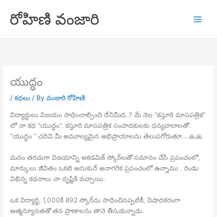
Skip
రోహిణి వంజారి
to
content
యుద్ధం
/
కధలు
/ By
వంజారి రోహిణి
విద్యార్థులు విజయం సాధించాల్సింది దేనిమీద..? మే నెల “కస్తూరి మాసపత్రిక”
లో నా కథ “యుద్ధం”. కస్తూరి మాసపత్రిక సంపాదకులకు ధన్యవాదాలతో.
“యుద్ధం ” చదివి మీ అమూల్యమైన అభిప్రాయాలను తెలుపగోరుతూ… 🙏🙏
మనం తరచుగా విజయాన్ని అకడమిక్ స్కోర్‌లతో సమానం చేసే ప్రపంచంలో,
మార్కులు జీవితం ఒకటె అనుకునే అనాగరిక ప్రపంచంలో ఉన్నాము . రెండు
విభిన్న కథనాలు నా దృష్టికి వచ్చాయి.
ఒక విద్యార్థి, 1,000కి 892 స్కోర్‌ను సాధించినప్పటికీ, విషాదకరంగా
ఆత్మన్యూనతతో తన ప్రాణాలను తానె తీసుకున్నాడు.