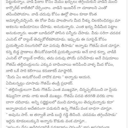
పెట్టుకున్నాం. వాడి ఫీజుల కోసం మేము ఖర్చులు తగ్గించుకుని వాడిని మంచి
కార్పొరేట్ కాలేజీలో చేర్పించాం. వాడిని ఇంజనీర్ గా చూడాలని ఎంతో
తపించిపోయాం. వాడి చదువు కోసం ఊర్లో పొలం కూడా కొంత
అమ్మాల్సివచ్చింది. ఈ రోజు వీడు పాలపొంగు మీద నీళ్ళు చిలకరించినట్లు మా
ఆశలను అడియాసలు చేసాడు. అనుకున్నారు. ఎంత ఖర్చు వీడిమీద పెట్టాం
అనుకున్నారు. అంతా బూడిదలో పోసిన పన్నీరు చేసాడు. వీడు సరిగా చదవక
ఎంసెట్ లో ర్యాంక్ తెచ్చుకోలేకపోయాడు. ఇప్పుడు ఈ సూసైడ్ కోసం
ప్రయత్నించి నలుగురిలో మా పరువు తీసాడు” అన్నాడు గౌతమ్ వంక చూస్తూ.
కన్న బిడ్డ ప్రాణాలు తీసుకోవడానికి ప్రయత్నించాడు అనే బాధ కన్నా, వాడికి
ఎంసెట్ లో ర్యాంక్ రాలేదు, తమ పరువు పోయే పనిచేసాడు అనే విషయాలు
గౌతమ్ తల్లిదండ్రులను ఎక్కువ బాధించాయి అనిపించి వాళ్ళ మీద కోపం,
జాలి ఒకే సారి కలిగాయి కరుణాకర్ మాస్టారికి.
“మీరు ఏం అనుకోనంటే నాదొక మాట ” అన్నాడు ఆయన.
ఏమిటన్నట్లు చూసాడు గౌతమ్ తండ్రి ప్రభాకర్.
” తల్లిదండ్రులుగా మీకు గౌతమ్ ఎంత ముఖ్యమో, చిన్నప్పటినుంచి నా ప్రియ
శిష్యునిగా వాడు నాకు అంతే ముఖ్యం. గౌతమ్ పదవ తరగతి వరకు చాల
బాగా చదివాడు. అన్ని సబ్జెక్టులలో మంచి మార్కులు తెచ్చుకున్నాడు కదా”
అన్నాడాయన అచేతనంగా పడుకుని ఉన్న గౌతమ్ వంక బాధగా చూస్తూ.
” అవును సార్. ఆ తర్వాతే వాడి బుద్ధి గడ్డి తినింది. చదవడం తగ్గించేసాడు”
ఇద్దరు కూడబలుక్కుని అన్నారు కొడుకు వంక చూస్తూ..
“ఇప్పుడు నేను అడిగినదానికి సమాధానం చెప్పండి” కాస్త అసహనంగా