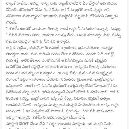
ర్యాంక్ రాలేదు. అమ్మ, నాన్న నాకు ర్యాంక్ రాలేదని ఏం చేస్తారో అని భయం
వేసింది. జీవితంలో నేను గెలవలేను. ఇక నేను బ్రతికి ఉండి వ్యర్థం అని
చనిపోవాలనుకున్నాను” కరుణాకర్ మాస్టారిని పట్టుకుని బోరుమని ఏడ్చాడు
గౌతమ్.
” గౌతమ్ ఊరుకో నాయనా. గెలుపు అంటే అర్ధం ఏమనుకుంటున్నావు నువ్వు.
” పసిడి పతకాల హారం, కాదురా గెలుపు తీరం, ఆటనే మాటకర్థం నిను నువ్వే
గెలుచు యుద్ధం” అని ఓ సీని కవి అన్నారు.
ఇక్కడ ఆటైనా, చదువైనా గెలుపంటే ర్యాంకులు, బహుమతులు, చప్పట్లు,
పొగడ్తలు కాదు. మన గురించి మనం తెలుసుకోవడం. మనకు ఏది ఆసక్తో,
మన శక్తి, తెలివితేటలు ఎంతో మనకి తెలిసినప్పుడు మనకి ఇష్టమైన
దానికోసం ఎంత కష్టానైనా భరించగలుగుతాం. అప్పుడు గెలుపు, పతకాలు
మనలను వెతుక్కుంటూ వస్తాయి. గెలుపు కోసం మనం మనకు ఇష్టమైన
రంగంలో ఇష్టంగా పోరాటం చేయాలి. నిరంతరం శ్రమించాలి. ఇంట్లోవాళ్లను
ఒప్పించాలి. అంతే కానీ ఓటమి భయంతో ఆత్మహత్య చేసుకోవాలనుకోవడం
పిరికిపంద చర్య. బ్రతికి, గెలిచి నువ్వెంటే ఏంటో లోకానికి చూపించాలి. దానికి
కొండంత ఓర్పు, ఇంట్లో వారిని ఒప్పించే నేర్పు, సహనం, కష్టపడే తత్వం
అలవరచుకోవాలి. అప్పుడు నువ్వు అనుకున్నది సాధించగలుగుతావు. అర్ధం
అయిందా..? ఇక ఎన్నడూ చనిపోవాలని ప్రయత్నం చేయనని నాకు మాట
ఇవ్వు ” అన్నారు గౌతమ్ ని అనునయిస్తూ చేయి చాపి.
మాస్టారి చేతిలో చేయి వేసి ” అర్ధం అయింది మాస్టారు. ఇక నుంచి మీరు