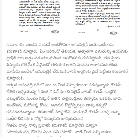
సమాచారం అందిన వెంటనే ఆందోళనగా ఆసుపత్రికి బయలుదేరాడు
కరుణాకర్ మాస్టారు. ఏం జరిగిందో తెలియక, ఆతృతగా వెళుతున్న ఆయనకు
ట్రాఫిక్ జాం అడ్డు పడుతూ మరింత ఆందోళనకు గురిచేస్తోంది. తన ప్రియ
శిష్యుడు గౌతమ్ కి ఏమైందో తెలియక అతని మనసు ఆరాటపడుతోంది.
మోపేడు బండిలో ఆసుపత్రికి చేరుకునేదానికి అర్ధగంట పైనే పట్టింది కరుణాకర్
మాస్టారుకి.
అక్కడ ఆసుపత్రి గదిలో మంచం మీద నిస్సారణంగా పడివున్నాడు గౌతమ్.
చేతికి గుచ్చియున్న సిరంజీ నీడిల్ నుంచి సెలైన్ వాటర్ గౌతమ్ ఒంట్లోకి
ఎక్కుతోంది. మంచం పక్కనే అతని తల్లిదండ్రులు ఉన్నారు. ఒకపక్క బాధ,
ఆందోళన, మరోపక్క కోపం, ఆవేదన కొట్టొచ్చినట్లు వాళ్ళ కళ్ళల్లో
కనపడుతున్నాయి. కరుణాకర్ మాస్టారిని చూడగానే గౌతమ్ వాళ్ళ అమ్మ
సుధీర చీర కొంగు నోట్లో కుక్కుకుని బావురుమంది.
గౌతమ్ వాళ్ళ నాన్న ప్రభాకర్ కరుణాకర్ మాస్టారిని చూస్తూ
“చూడండి సర్, గౌతమ్ ఎంత పని చేసాడో.. వాడి మీద ఎన్ని ఆశలు