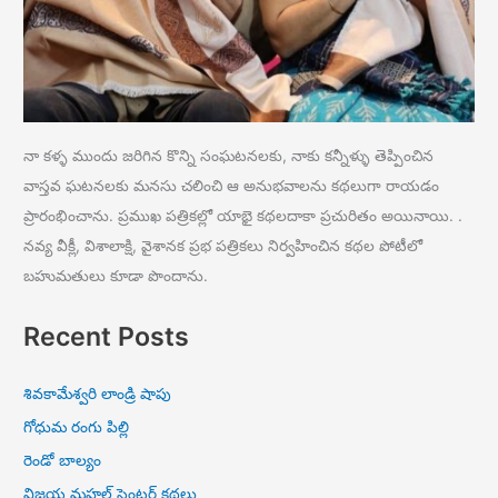
నా కళ్ళ ముందు జరిగిన కొన్ని సంఘటనలకు, నాకు కన్నీళ్ళు తెప్పించిన
వాస్తవ ఘటనలకు మనసు చలించి ఆ అనుభవాలను కథలుగా రాయడం
ప్రారంభించాను. ప్రముఖ పత్రికల్లో యాభై కథలదాకా ప్రచురితం అయినాయి. .
నవ్య వీక్లీ, విశాలాక్షి, వైశానక ప్రభ పత్రికలు నిర్వహించిన కథల పోటీలో
బహుమతులు కూడా పొందాను.
Recent Posts
శివకామేశ్వరి లాండ్రి షాపు
గోధుమ రంగు పిల్లి
రెండో బాల్యం
విజయ మహల్ సెంటర్ కథలు