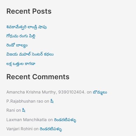
Recent Posts
శివకామేశ్వరి లాండ్రి షాపు
గోధుమ రంగు పిల్లి
రెండో బాల్యం
విజయ మహల్ సెంటర్ కథలు
లక్ష ఒత్తుల కాగడా
Recent Comments
Amancha Krishna Murthy, 9390102404.
on
బొమ్మలు
P.Rajabhushan rao
on
షీ
Rani
on
షీ
Laxman Manchikatla
on
రెండరటిపళ్ళు
Vanjari Rohini
on
రెండరటిపళ్ళు