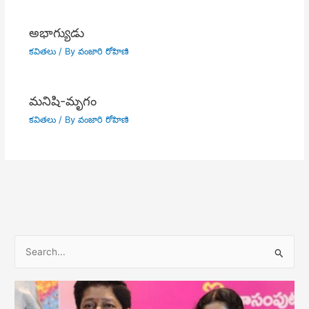
అభాగ్యుడు
కవితలు
/ By
వంజారి రోహిణి
మనిషి-మృగం
కవితలు
/ By
వంజారి రోహిణి
S
e
a
r