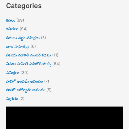
Categories
కధలు
(89)
కవితలు
(94)
దిగులు వర్ణం సమీక్షలు
(5)
బాల సాహిత్యం
(6)
విజయ మహల్ సెంటర్ కథలు
(11)
విమల సాహితి ఎడిటోరియల్స్
(64)
సమీక్షలు
(30)
సాహో అందమే ఆనందం
(7)
సాహో ఆరోగ్యమే ఆనందం
(5)
స్వగతం
(2)