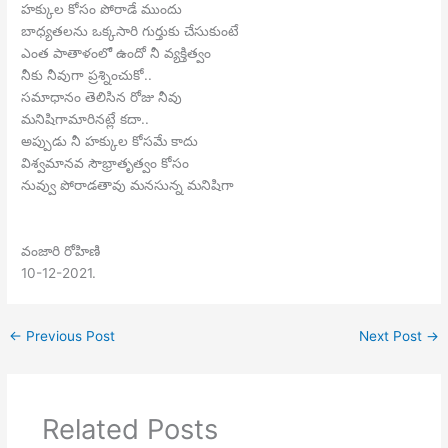
హక్కుల కోసం పోరాడే ముందు
బాధ్యతలను ఒక్కసారి గుర్తుకు చేసుకుంటే
ఎంత పాతాళంలో ఉందో నీ వ్యక్తిత్వం
నీకు నీవుగా ప్రశ్నించుకో..
సమాధానం తెలిసిన రోజు నీవు
మనిషిగామారినట్లే కదా..
అప్పుడు నీ హక్కుల కోసమే కాదు
విశ్వమానవ సౌభ్రాతృత్వం కోసం
నువ్వు పోరాడతావు మనసున్న మనిషిగా
వంజారి రోహిణి
10-12-2021.
←
Previous Post
Next Post
→
Related Posts