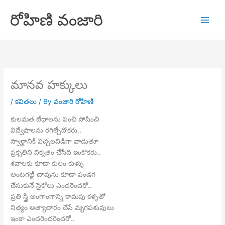
Skip
రోహిణి వంజారి
to
content
మానవ హక్కులు
/
కవితలు
/ By
వంజారి రోహిణి
కులమత బేధాలను పెంచి పోషించి
విద్వేషాలను రగిల్చేదొకరు..
స్వార్థానికి విచ్చలవిడిగా వాడుతూ
ప్రకృతిని వికృతం చేసేది ఇంకొకరు..
శవాలకు కూడా కులం కుళ్ళు
అంటగట్టి చావును కూడా పండగ
చేసుకునే సైకోలు ఎందరెందరో..
ప్రతి స్త్రీ అంగాంగాన్ని కామపు కళ్ళతో
నిత్యం అత్యాచారం చేసే మృగపశువులు
ఇంకా ఎందరెందరెందరో..