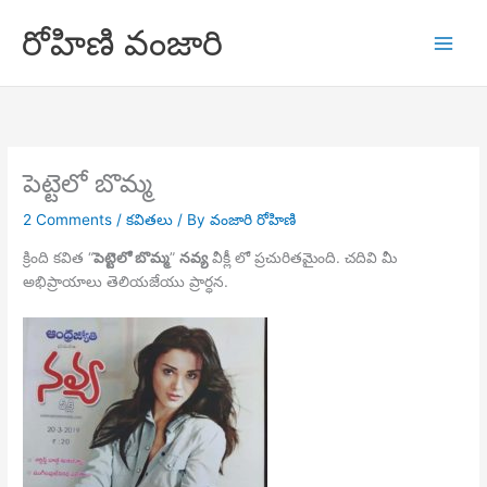
Skip
రోహిణి వంజారి
to
content
పెట్టెలో బొమ్మ
2 Comments
/
కవితలు
/ By
వంజారి రోహిణి
క్రింది కవిత “
పెట్టెలో బొమ్మ
”
నవ్య
వీక్లీ లో ప్రచురితమైంది. చదివి మీ
అభిప్రాయాలు తెలియజేయు ప్రార్ధన.