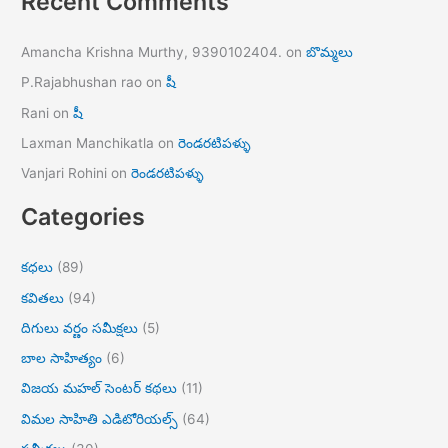
Recent Comments
Amancha Krishna Murthy, 9390102404.
on
బొమ్మలు
P.Rajabhushan rao
on
షీ
Rani
on
షీ
Laxman Manchikatla
on
రెండరటిపళ్ళు
Vanjari Rohini
on
రెండరటిపళ్ళు
Categories
కధలు
(89)
కవితలు
(94)
దిగులు వర్ణం సమీక్షలు
(5)
బాల సాహిత్యం
(6)
విజయ మహల్ సెంటర్ కథలు
(11)
విమల సాహితి ఎడిటోరియల్స్
(64)