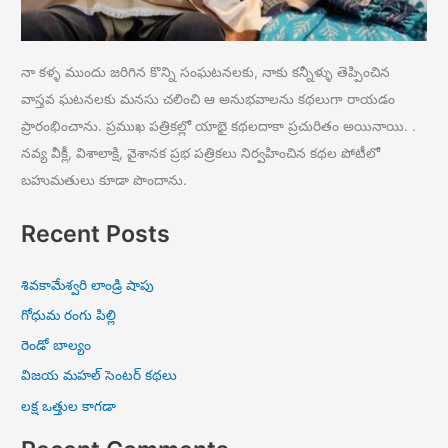
నా కళ్ళ ముందు జరిగిన కొన్ని సంఘటనలకు, నాకు కన్నీళ్ళు తెప్పించిన
వాస్తవ ఘటనలకు మనసు చలించి ఆ అనుభవాలను కథలుగా రాయడం
ప్రారంభించాను. ప్రముఖ పత్రికల్లో యాభై కథలదాకా ప్రచురితం అయినాయి. .
నవ్య వీక్లీ, విశాలాక్షి, వైశానక ప్రభ పత్రికలు నిర్వహించిన కథల పోటీలో
బహుమతులు కూడా పొందాను.
Recent Posts
శివకామేశ్వరి లాండ్రి షాపు
గోధుమ రంగు పిల్లి
రెండో బాల్యం
విజయ మహల్ సెంటర్ కథలు
లక్ష ఒత్తుల కాగడా