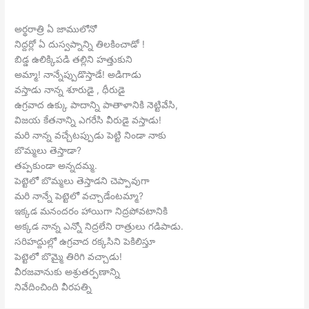
అర్థరాత్రి ఏ జాములోనో
నిద్దర్లో ఏ దుస్వప్నాన్ని తిలకించాడో !
బిడ్డ ఉలిక్కిపడి తల్లిని హత్తుకుని
అమ్మా! నాన్నేప్పుడొస్తాడే! అడిగాడు
వస్తాడు నాన్న శూరుడై , ధీరుడై
ఉగ్రవాద ఉక్కు పాదాన్ని పాతాళానికి నెట్టివేసి,
విజయ కేతనాన్ని ఎగరేసి వీరుడై వస్తాడు!
మరి నాన్న వచ్చేటప్పుడు పెట్టి నిండా నాకు
బొమ్మలు తెస్తాడా?
తప్పకుండా అన్నదమ్మ.
పెట్టెలో బొమ్మలు తెస్తాడని చెప్పావుగా
మరి నాన్నే పెట్టెలో వచ్చాడేంటమ్మా?
ఇక్కడ మనందరం హాయిగా నిద్రపోవటానికి
అక్కడ నాన్న ఎన్నో నిద్రలేని రాత్రులు గడిపాడు.
సరిహద్దుల్లో ఉగ్రవాద రక్కసిని పెకిలిస్తూ
పెట్టెలో బొమ్మై తిరిగి వచ్చాడు!
వీరజవానుకు అశ్రుతర్పణాన్ని
నివేదించింది వీరపత్ని