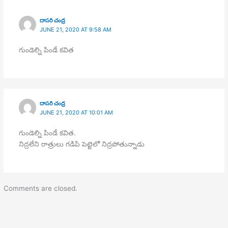
దాసరి చంద్ర
JUNE 21, 2020 AT 9:58 AM
గుండెల్ని పిండే కవిత
దాసరి చంద్ర
JUNE 21, 2020 AT 10:01 AM
గుండెల్ని పిండే కవిత.
నిద్రలేని రాత్రులు గడిపి పెట్టెలో నిద్రపోతున్నాడు
Comments are closed.