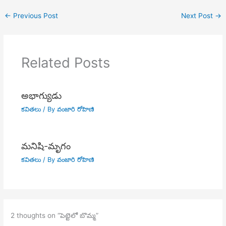
←
Previous Post
Next Post
→
Related Posts
అభాగ్యుడు
కవితలు
/ By
వంజారి రోహిణి
మనిషి-మృగం
కవితలు
/ By
వంజారి రోహిణి
2 thoughts on “పెట్టెలో బొమ్మ”