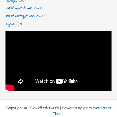
సమీక్షలు
(30)
సాహో అందమే ఆనందం
(7)
సాహో ఆరోగ్యమే ఆనందం
(5)
స్వగతం
(2)
Copyright © 2026 రోహిణి వంజారి | Powered by
Astra WordPress
Theme