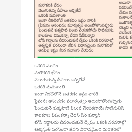
ఒకరికి మోదం
మరొకరికి ఖేదం
వెలుగుతున్న దీపాలు ఆర్పితేనే
ఒకరికి మన:శాంతి
ఇంకా చీకటిలోనే బతకడం ఇష్టం వారికి
ప్రేమను ఆశించడం మూర్కత్వం అయిపోతోందిప్పుడు
పెంచుకునే కుక్కపాటి విలువ చేయకపోయే సాటిమనిషి
కాలకూట విషంకన్నా చేదని షీర్ కుర్మాని
టోపీ గడ్డాలను చీదరించుకునే ద్వేషం ఒకరికి నరనరాల్లో
ఆత్మస్తుతి పరనిందా జీవన విధానమైంది మరొకరిలో