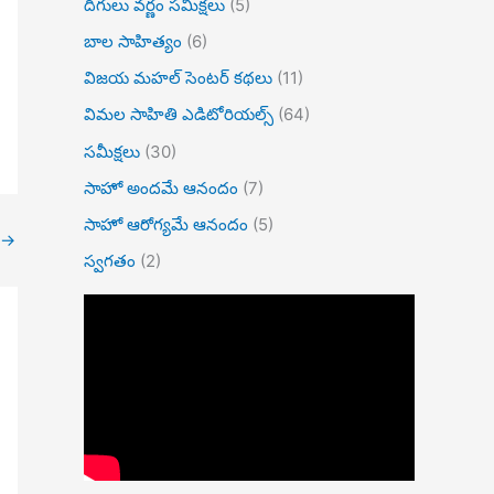
దిగులు వర్ణం సమీక్షలు
(5)
బాల సాహిత్యం
(6)
విజయ మహల్ సెంటర్ కథలు
(11)
విమల సాహితి ఎడిటోరియల్స్
(64)
సమీక్షలు
(30)
సాహో అందమే ఆనందం
(7)
సాహో ఆరోగ్యమే ఆనందం
(5)
→
స్వగతం
(2)