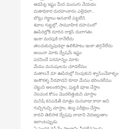
ఆడపిల్ల ఇష్టం మీద ముసుగు వేయడం
మతాధికార దురహంకారం ఎల్లెడలా..
బొట్లు గడ్డాలు ఆనవాలే పట్టలేని
శవాల గుట్టల్లో, సామూహిక దహనంలో
ఊపిరిల్లోకి దూరిన రాక్షసి దురాగతం
ఇంకా మరపుకి రానేలేదు
తలచుకున్నపుడల్లా ఉలికిపాటు ఇంకా తగ్గనేలేదు
అయినా మాకు ద్వేషమే ఇష్టం
పరనిందే పరమాన్నం మాకు
మేము మనుషులను చూడలేము
మతాలనే మా ఊపిరుల్లో నింపుకుని శ్వాసించేవాళ్ళం
ఇంకొకళ్ళ నీడపొడని కూడా మేము భరించలేము
చెట్టుని అలంకరిస్తాం, పుట్టకి పూజ చేస్తాం
నెలవంక కోసం మొరలెత్తుకుని చూస్తాం
మనిషి కనపడితే మాత్రం మనవాడా కాదా అని
గుచ్చిగుచ్చి చూస్తాం, శల్య పరీక్షలు చేస్తాం
కాదని తెలిసాక ద్వేషపు లావాని వెదజల్లుతాం
ఇలాంటప్పుడు
ఏ పండగ వస్తేనేం స్వార్ధాన్ని వీడలేనప్పుడు