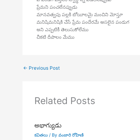
ప్రేమని పంచలేనప్పుడు
మానవత్వపు పల్లకి బోయీలమై మంచిని మోస్తూ
మనిషిమనిషికి చేసే ప్రేమ పందేరమే అసలైన పండుగ
అని ఎప్పటికీ తెలుసుకోలేము
చీకటి దీపాలం మేము
←
Previous Post
Related Posts
అభాగ్యుడు
కవితలు
/ By
వంజారి రోహిణి