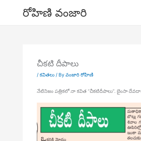
Skip
రోహిణి వంజారి
to
content
చీకటి దీపాలు
/
కవితలు
/ By
వంజారి రోహిణి
నేటినిజం పత్రికలో నా కవిత “చీకటిదీపాలు”. బైంసా దేవద