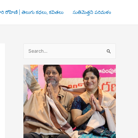
రి రోహిణి | తెలుగు కధలు, కవితలు
సుతిమెత్తని పరిమళం
S
e
a
r
c
h
f
o
r
: