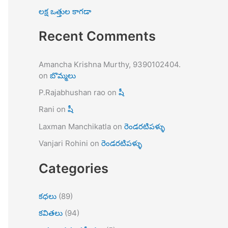
లక్ష ఒత్తుల కాగడా
Recent Comments
Amancha Krishna Murthy, 9390102404.
on
బొమ్మలు
P.Rajabhushan rao
on
షీ
Rani
on
షీ
Laxman Manchikatla
on
రెండరటిపళ్ళు
Vanjari Rohini
on
రెండరటిపళ్ళు
Categories
కధలు
(89)
కవితలు
(94)