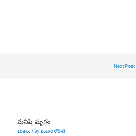
Next Post
మనిషి-మృగం
కవితలు
/ By
వంజారి రోహిణి