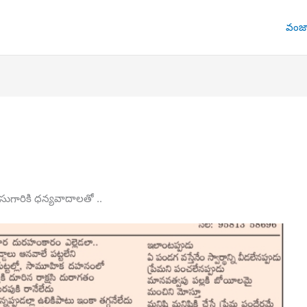
వంజా
ాసుగారికి ధన్యవాదాలతో ..