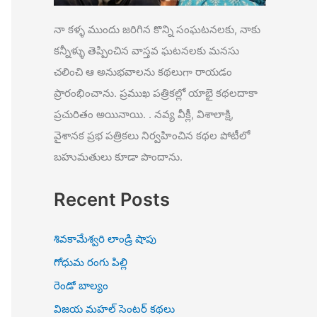
నా కళ్ళ ముందు జరిగిన కొన్ని సంఘటనలకు, నాకు
కన్నీళ్ళు తెప్పించిన వాస్తవ ఘటనలకు మనసు
చలించి ఆ అనుభవాలను కథలుగా రాయడం
ప్రారంభించాను. ప్రముఖ పత్రికల్లో యాభై కథలదాకా
ప్రచురితం అయినాయి. . నవ్య వీక్లీ, విశాలాక్షి,
వైశానక ప్రభ పత్రికలు నిర్వహించిన కథల పోటీలో
బహుమతులు కూడా పొందాను.
Recent Posts
శివకామేశ్వరి లాండ్రి షాపు
గోధుమ రంగు పిల్లి
రెండో బాల్యం
విజయ మహల్ సెంటర్ కథలు